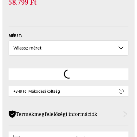
58.799 Ft
MÉRET:
Válassz méret:
+349 Ft
Működési költség
Termékmegfelelőségi információk