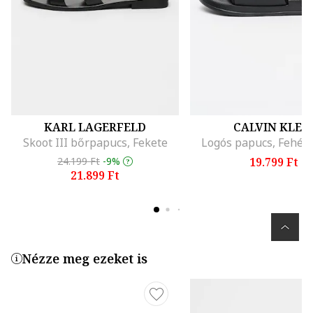
KARL LAGERFELD
CALVIN KLEI
Skoot III bőrpapucs, Fekete
Logós papucs, Fehér
24.199 Ft
-9%
19.799 Ft
21.899 Ft
Nézze meg ezeket is