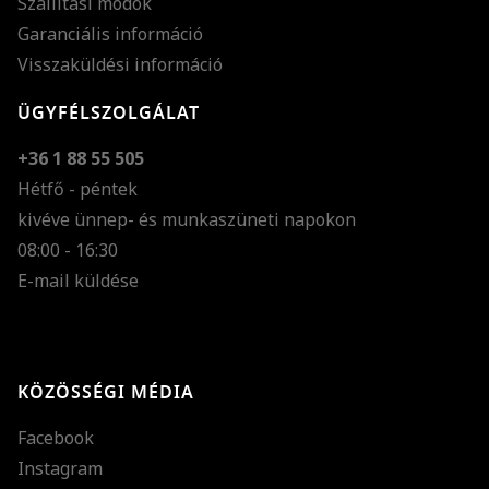
Szállítási módok
Garanciális információ
Visszaküldési információ
ÜGYFÉLSZOLGÁLAT
+36 1 88 55 505
Hétfő - péntek
kivéve ünnep- és munkaszüneti napokon
Szöveg méretének n
08:00 - 16:30
E-mail küldése
Szöveg méretének c
Szóköz növelése
Szóköz csökkentése
KÖZÖSSÉGI MÉDIA
Sortávolság növelés
Facebook
Sortávolság csökken
Instagram