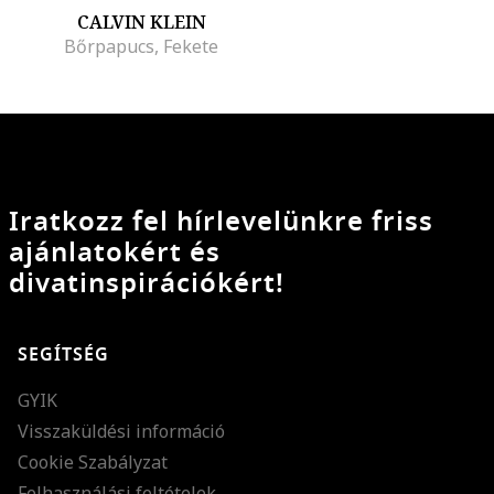
CALVIN KLEIN
Bőrpapucs, Fekete
Iratkozz fel hírlevelünkre friss
ajánlatokért és
divatinspirációkért!
SEGÍTSÉG
GYIK
Visszaküldési információ
Cookie Szabályzat
Felhasználási feltételek