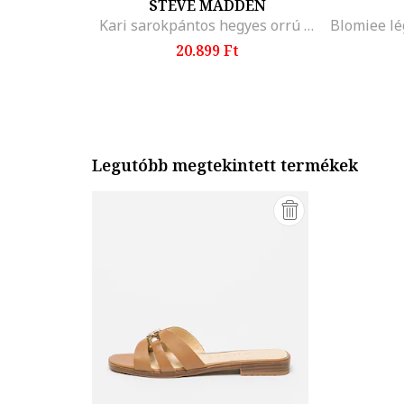
STEVE MADDEN
Kari sarokpántos hegyes orrú cipő, Fekete
20.899 Ft
Legutóbb megtekintett termékek