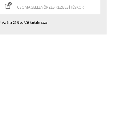
CSOMAGELLENŐRZÉS KÉZBESÍTÉSKOR
Az ár a 27%-os Áfát tartalmazza