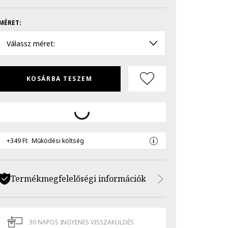
MÉRET:
Válassz méret:
KOSÁRBA TESZEM
+349 Ft
Működési költség
Termékmegfelelőségi információk
30 NAPOS INGYENES VISSZAKÜLDÉS