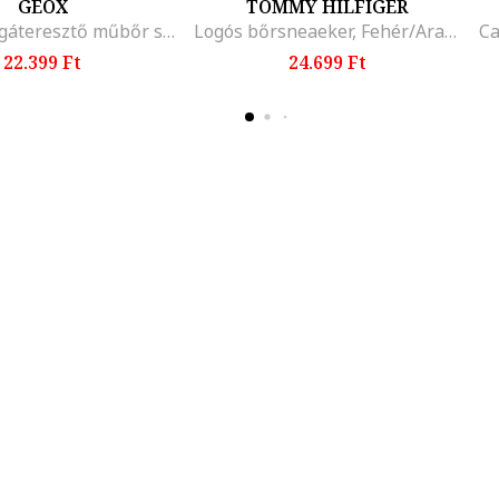
GEOX
TOMMY HILFIGER
Blomiee légáteresztő műbőr sneaker fémes hatású szegélyekkel
Logós bőrsneaeker, Fehér/Aranyszín
22.399 Ft
24.699 Ft