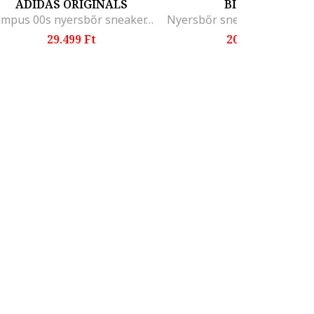
ADIDAS ORIGINALS
BIG STAR
Campus 00s nyersbőr sneaker, Púderrózsaszín
29.499 Ft
20.799 Ft