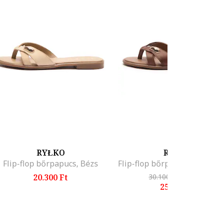
RYŁKO
RYŁKO
Flip-flop bőrpapucs, Bézs
20.300 Ft
30.100 Ft
-14%
25.600 Ft