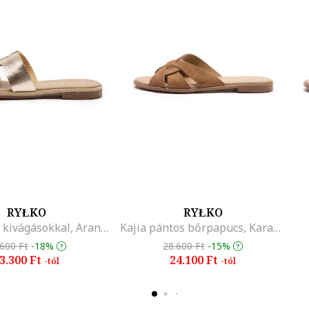
RYŁKO
RYŁKO
Bőrpapucs kivágásokkal, Aranyszín
Kajia pántos bőrpapucs, Karamellbarna
.600 Ft
-18%
28.600 Ft
-15%
3.300 Ft
24.100 Ft
-tól
-tól