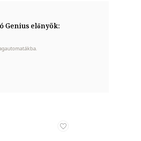
ó Genius előnyök:
magautomatákba.