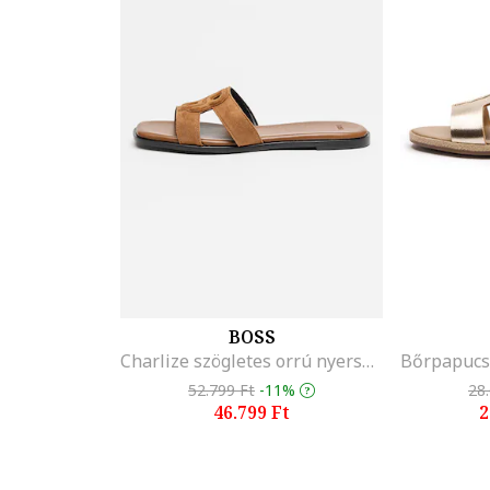
BOSS
Charlize szögletes orrú nyersbőr papucs, Karamellbarna
52.799 Ft
-11%
28
46.799 Ft
2