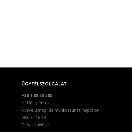
ÜGYFÉLSZOLGÁLAT
+36 1 88 55 505
Hétfő - péntek
kivéve ünnep- és munkaszüneti napokon
08:00 - 16:30
E-mail küldése