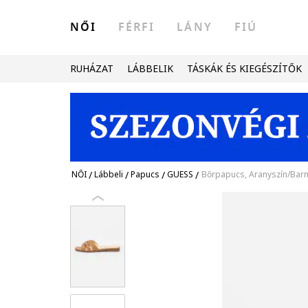
NŐI
FÉRFI
LÁNY
FIÚ
RUHÁZAT
LÁBBELIK
TÁSKÁK ÉS KIEGÉSZÍTŐK
NŐI
/
Lábbeli
/
Papucs
/
GUESS
/
Bőrpapucs, Aranyszín/Bar