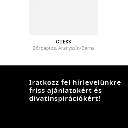
GUESS
Bőrpapucs, Aranyszín/Barna
Iratkozz fel hírlevelünkre
friss ajánlatokért és
divatinspirációkért!