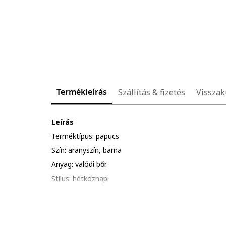
Termékleírás
Szállítás & fizetés
Visszak
Leírás
Terméktípus: papucs
Szín: aranyszín, barna
Anyag: valódi bőr
Stílus: hétköznapi
Összetétel
Felsőrész: bőr
Belső anyag: egyéb anyagok