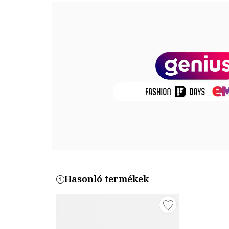
Talp anyaga: egyéb anyagok
Termékszám
FLJRLL-LEA19-TAN
Hasonló termékek