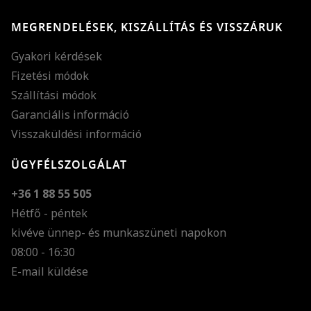
MEGRENDELÉSEK, KISZÁLLÍTÁS ÉS VISSZÁRUK
Gyakori kérdések
Fizetési módok
Szállítási módok
Garanciális információ
Visszaküldési információ
ÜGYFÉLSZOLGÁLAT
+36 1 88 55 505
Hétfő - péntek
kivéve ünnep- és munkaszüneti napokon
Szöveg méretének n
08:00 - 16:30
E-mail küldése
Szöveg méretének c
Szóköz növelése