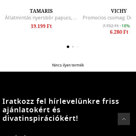
TAMARIS
VICHY
Állatmintás nyersbőr papucs, Fekete/Barna
19.199 Ft
7.732 Ft
-18%
6.280 Ft
Nincs ilyen termék
Iratkozz fel hírlevelünkre friss
ajánlatokért és
divatinspirációkért!