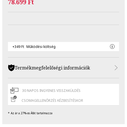
78.699 Ft
+349 Ft
Működési költség
Termékmegfelelőségi információk
30 NAPOS INGYENES VISSZAKÜLDÉS
CSOMAGELLENŐRZÉS KÉZBESÍTÉSKOR
Az ár a 27%-os Áfát tartalmazza