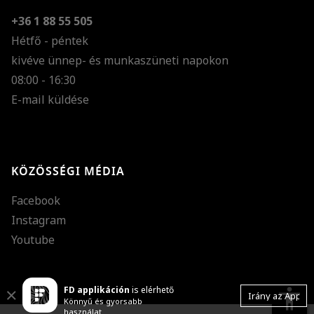
+36 1 88 55 505
Hétfő - péntek
kivéve ünnep- és munkaszüneti napokon
Szöveg méretének n
08:00 - 16:30
E-mail küldése
Szöveg méretének c
Szóköz növelése
Szóköz csökkentése
KÖZÖSSÉGI MÉDIA
Sortávolság növelés
Facebook
Sortávolság csökken
Instagram
Színek invertálása
Youtube
Szürke színárnyalato
FD applikáción
is elérhető
Nagy kurzor
accessibility
Close
Irány az App
Könnyű és gyorsabb
használat