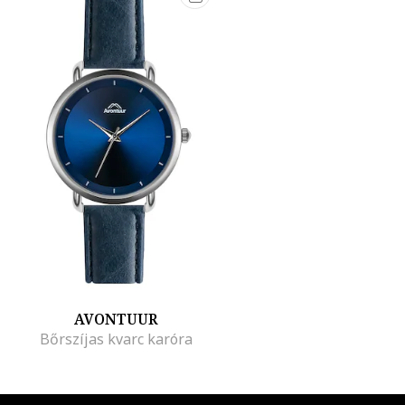
AVONTUUR
Bőrszíjas kvarc karóra