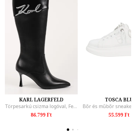
KARL LAGERFELD
TOSCA BLU
Törpesarkú csizma logóval, Fekete
86.799 Ft
55.599 Ft