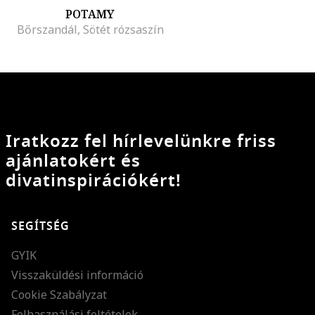
POTAMY
Bőrszandál, Sötét rózsaszín
Iratkozz fel hírlevelünkre friss
ajánlatokért és
divatinspirációkért!
SEGÍTSÉG
GYIK
Visszaküldési információ
Cookie Szabályzat
Felhasználási feltételek