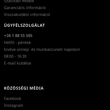
Szállítási módok
Garanciális információ
Visszaküldési információ
ÜGYFÉLSZOLGÁLAT
+36 1 88 55 505
Hétfő - péntek
kivéve ünnep- és munkaszüneti napokon
Szöveg méretének n
08:00 - 16:30
E-mail küldése
Szöveg méretének c
Szóköz növelése
Szóköz csökkentése
KÖZÖSSÉGI MÉDIA
Sortávolság növelés
Facebook
Sortávolság csökken
Instagram