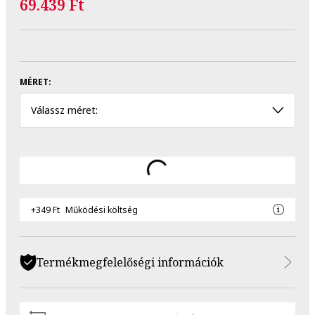
69.439 Ft
MÉRET:
Válassz méret:
+349 Ft
Működési költség
Termékmegfelelőségi információk