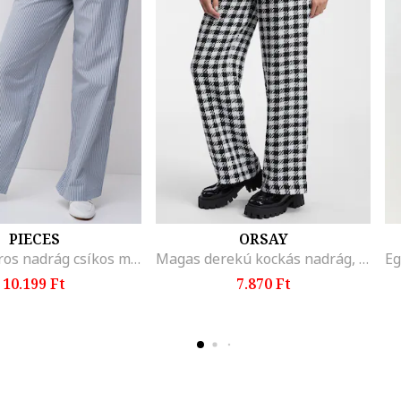
PIECES
ORSAY
Húzózsinóros nadrág csíkos mintával, Világoskék/Sötétszürke
Magas derekú kockás nadrág, Fehér/Fekete
10.199 Ft
7.870 Ft