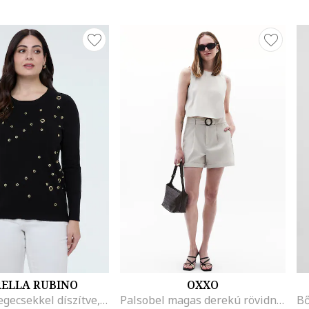
RELLA RUBINO
OXXO
Pulóver szegecsekkel díszítve, Fekete
Palsobel magas derekú rövidnadrág, Világosszürke