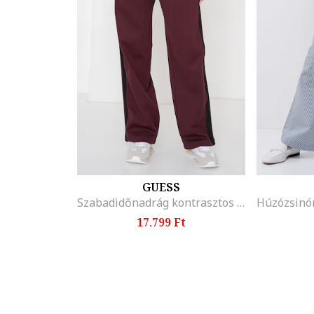
GUESS
Szabadidőnadrág kontrasztos betétekkel, Bíborszín
17.799 Ft