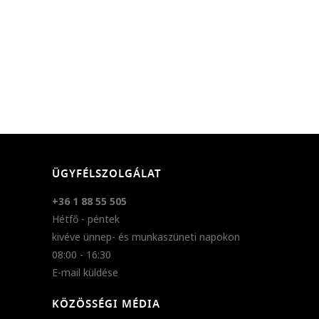
ÜGYFÉLSZOLGÁLAT
+36 1 88 55 505
Hétfő - péntek
kivéve ünnep- és munkaszüneti napokon
08:00 - 16:30
E-mail küldése
KÖZÖSSÉGI MÉDIA