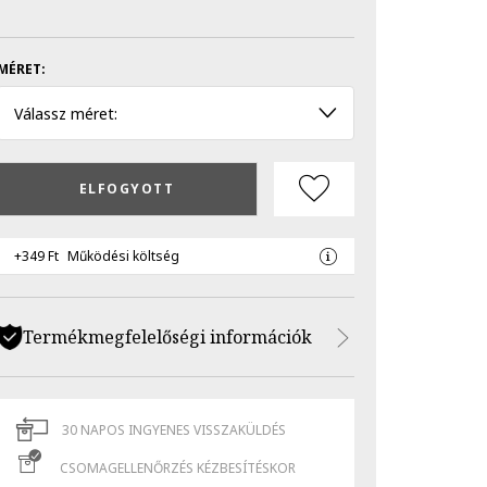
MÉRET:
Válassz méret:
ELFOGYOTT
+349 Ft
Működési költség
Termékmegfelelőségi információk
30 NAPOS INGYENES VISSZAKÜLDÉS
CSOMAGELLENŐRZÉS KÉZBESÍTÉSKOR