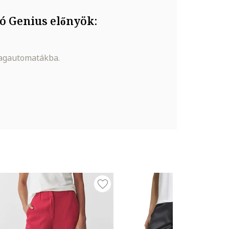
ó Genius előnyök:
magautomatákba.