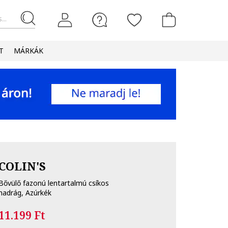
...
T
MÁRKÁK
COLIN'S
Bővülő fazonú lentartalmú csíkos
nadrág, Azúrkék
11.199 Ft