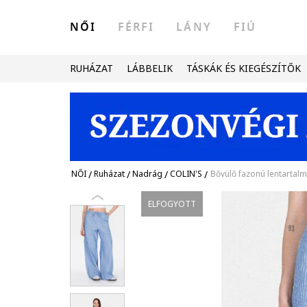
NŐI
FÉRFI
LÁNY
FIÚ
RUHÁZAT
LÁBBELIK
TÁSKÁK ÉS KIEGÉSZÍTŐK
NŐI
/
Ruházat
/
Nadrág
/
COLIN'S
/
Bővülő fazonú lentartal
ELFOGYOTT