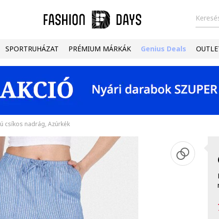
Keresés
SPORTRUHÁZAT
PRÉMIUM MÁRKÁK
Genius Deals
OUTLE
mú csíkos nadrág, Azúrkék