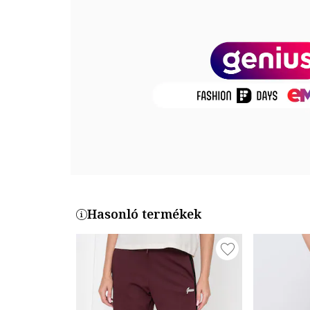
Zsebek: oldalzsebek
Zárószerkezet: rögzítés nélküli
Összetétel
Külső anyag: 51% pamut, 26% lenvaszon, 23% polies
Termékszám
CL1075035-BLE
Hasonló termékek