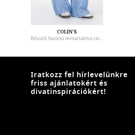
COLIN'S
Bővülő fazonú lentartalmú csíkos nadrág, Azúrkék
Iratkozz fel hírlevelünkre
friss ajánlatokért és
divatinspirációkért!