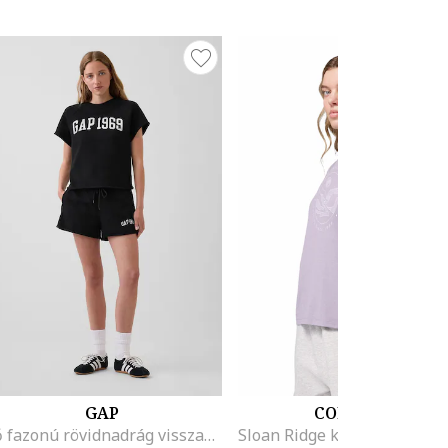
GAP
COLUMBIA
Bő fazonú rövidnadrág visszahajtott szárvégekkel, Fekete,