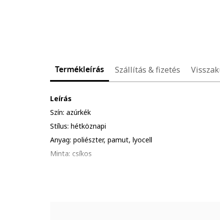
Termékleírás
Szállítás & fizetés
Visszak
Leírás
Szín: azúrkék
Stílus: hétköznapi
Anyag: poliészter, pamut, lyocell
Minta: csíkos
Szabás: bővülő
Hossz: hosszú
Derékrész: középmagas
Részletek: megkötő a derékrészen