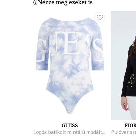
Nézze meg ezeket is
GUESS
FIO
Logós batikolt mintájú modáltartalmú body