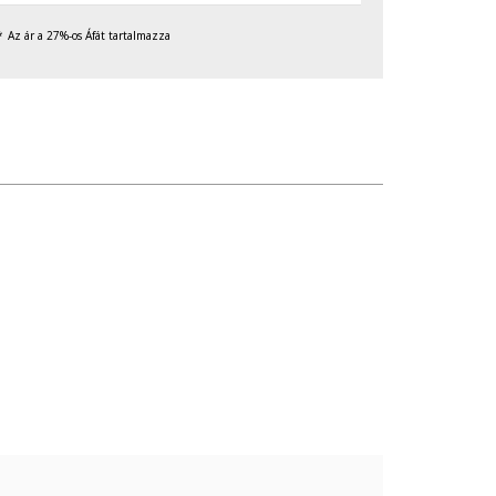
Az ár a 27%-os Áfát tartalmazza