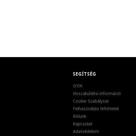
SEGÍTSÉG
GYIK
Visszaküldési információ
Cookie Szabályzat
Felhasználási feltételek
Rólunk
Kapcsolat
Adatvédelem