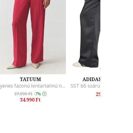
TATUUM
ADIDAS ORIGINALS
Egyenes fazonú lentartalmú nadrág, Málnaszín
37.990 Ft
-7%
29.899 Ft
34.990 Ft