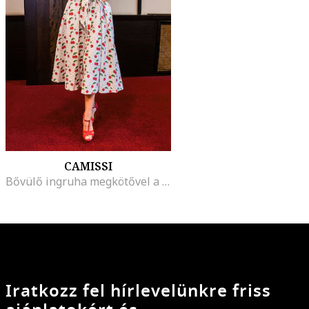
CAMISSI
Bővülő ingruha megkötővel a derékrészen, Fehér/Élénkpiros
Iratkozz fel hírlevelünkre friss