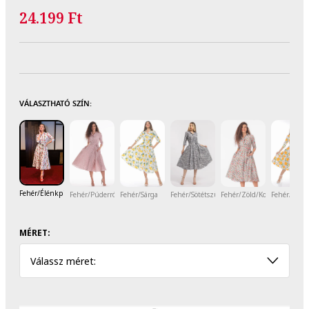
24.199 Ft
VÁLASZTHATÓ SZÍN:
Fehér/Élénkpiros
Fehér/Púderrózsaszín
Fehér/Sárga
Fehér/Sötétszürke
Fehér/Zöld/Korallszín
Fehér/Zöld
MÉRET:
Válassz méret: