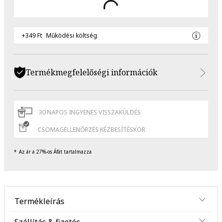
+349 Ft
Működési költség
Termékmegfelelőségi információk
30 NAPOS INGYENES VISSZAKÜLDÉS
CSOMAGELLENŐRZÉS KÉZBESÍTÉSKOR
Az ár a 27%-os Áfát tartalmazza
Termékleírás