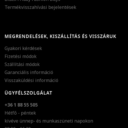
Termékvisszahívási bejelentések
MEGRENDELÉSEK, KISZÁLLÍTÁS ÉS VISSZÁRUK
Gyakori kérdések
Fizetési módok
Szállítási módok
Garanciális információ
Visszaküldési információ
ÜGYFÉLSZOLGÁLAT
+36 1 88 55 505
Hétfő - péntek
kivéve ünnep- és munkaszüneti napokon
Szöveg méretének n