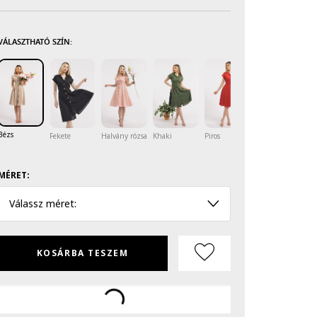
VÁLASZTHATÓ SZÍN:
Bézs
Fekete
Halvány rózsaszín
Khaki
Piros
MÉRET:
Válassz méret:
KOSÁRBA TESZEM