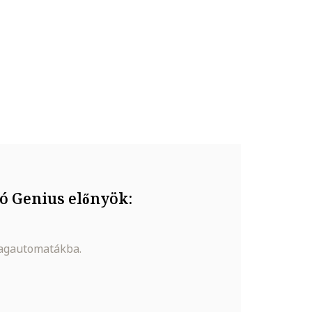
ó Genius előnyök:
magautomatákba.