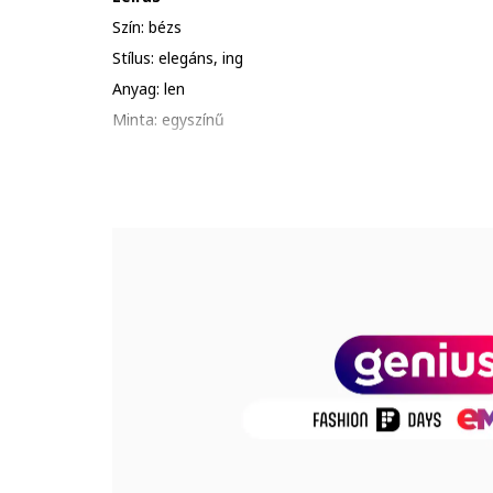
Szín: bézs
Stílus: elegáns, ing
Anyag: len
Minta: egyszínű
Szabás: bővülő
Hossz: rövid
Gallér: klasszikus
Ujjhossz: rövid ujjú
Részletek: megkötővel állítható derékrész
Zárószerkezet: gombos
Összetétel
Külső anyag: 100% len
Termékszám
CAMISSI086-LINEN-BEIGE