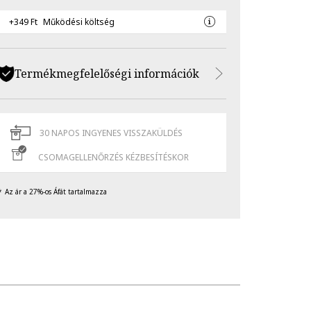
+349 Ft
Működési költség
Termékmegfelelőségi információk
30 NAPOS INGYENES VISSZAKÜLDÉS
CSOMAGELLENŐRZÉS KÉZBESÍTÉSKOR
Az ár a 27%-os Áfát tartalmazza