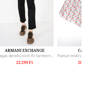
ARMANI EXCHANGE
CAMISSI
Magas derekú slim fit farmernadrág, Fekete
22.299 Ft
20.299 Ft