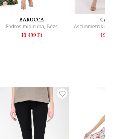
BAROCCA
CAMISSI
Fodros midiruha, Bézs
13.499 Ft
19.299 Ft