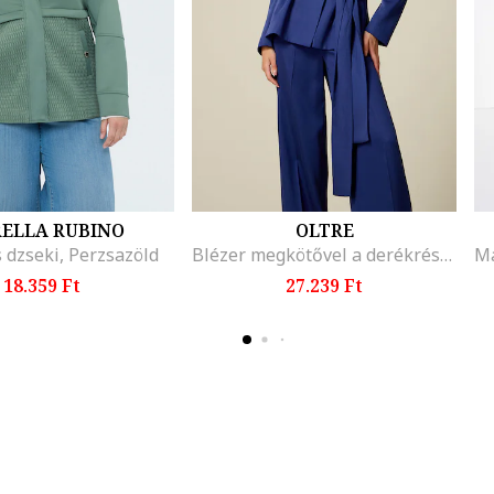
RELLA RUBINO
OLTRE
 dzseki, Perzsazöld
Blézer megkötővel a derékrészén, Királykék
18.359 Ft
27.239 Ft