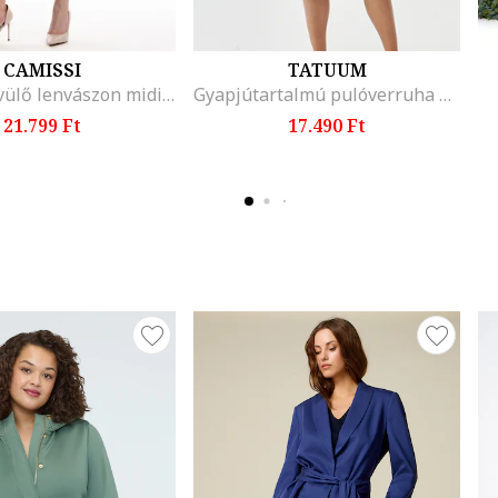
CAMISSI
TATUUM
Valeria bővülő lenvászon midiruha, Sötétbézs
Gyapjútartalmú pulóverruha megkötővel a derékrészen, Világos tópbarna
21.799 Ft
17.490 Ft