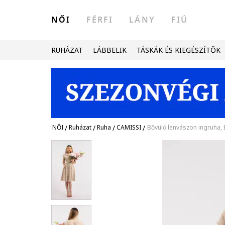
NŐI
FÉRFI
LÁNY
FIÚ
RUHÁZAT
LÁBBELIK
TÁSKÁK ÉS KIEGÉSZÍTŐK
NŐI
/
Ruházat
/
Ruha
/
CAMISSI
/
Bővülő lenvászon ingruha,