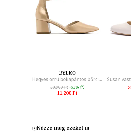
RYŁKO
Hegyes orrú bokapántos bőrcipő, Aranyszín
30.900 Ft
-63%
3
11.200 Ft
Nézze meg ezeket is