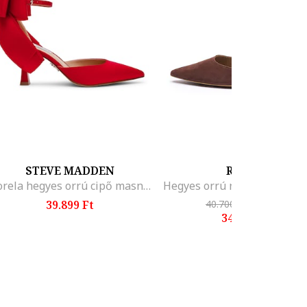
STEVE MADDEN
RYŁKO
Fiorela hegyes orrú cipő masnival a hátoldalán, Élénkpiros
39.899 Ft
40.700 Ft
-14%
34.700 Ft