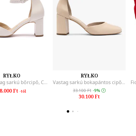
RYŁKO
RYŁKO
Susan vastag sarkú bőrcipő, Csontszín
Vastag sarkú bokapántos cipő, Bézs
8.000 Ft
33.100 Ft
-9%
-tól
30.100 Ft