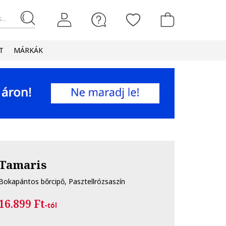
...
T
MÁRKÁK
Tamaris
Bokapántos bőrcipő, Pasztellrózsaszín
16.899 Ft
-tól