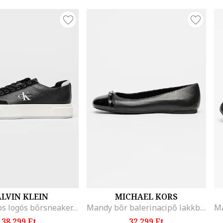
LVIN KLEIN
MICHAEL KORS
Basket Cups logós bőrsneaker, Koptatott fekete
Mandy bőr balerinacipő lakkbőr részletekkel, Fekete
38.299 Ft
32.299 Ft