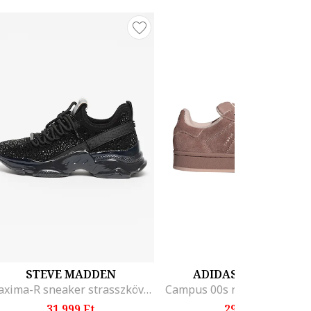
STEVE MADDEN
ADIDAS ORIGINALS
Maxima-R sneaker strasszköves rátétekkel, Fekete
31.999 Ft
29.499 Ft