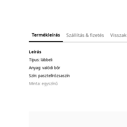
Termékleírás
Szállítás & fizetés
Visszak
Leírás
Típus: lábbeli
Anyag: valódi bőr
Szín: pasztellrózsaszín
Minta: egyszínű
Stílus: elegáns
Orr: kerek
Sarok típusa: vastag
Zárószerkezet: csatos
Összetétel