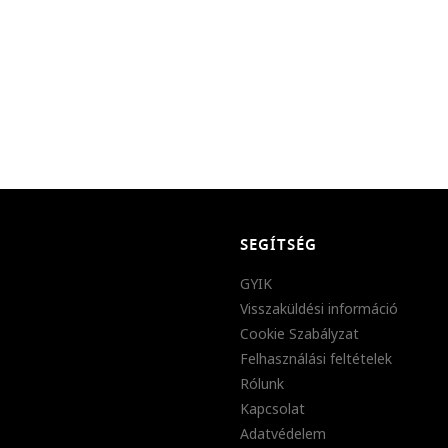
SEGÍTSÉG
GYIK
Visszaküldési információ
Cookie Szabályzat
Felhasználási feltételek
Rólunk
Kapcsolat
Adatvédelem