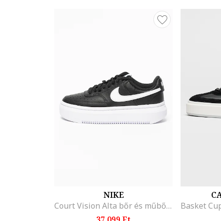
NIKE
CA
Court Vision Alta bőr és műbőr flatform sneaker, Fehér/Fekete
37.099 Ft