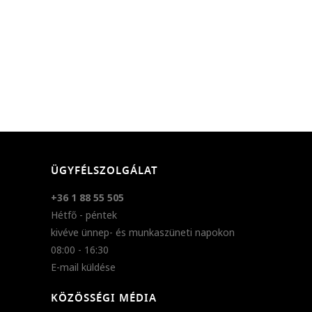
ÜGYFÉLSZOLGÁLAT
+36 1 88 55 505
Hétfő - péntek
kivéve ünnep- és munkaszüneti napokon
08:00 - 16:30
E-mail küldése
KÖZÖSSÉGI MÉDIA