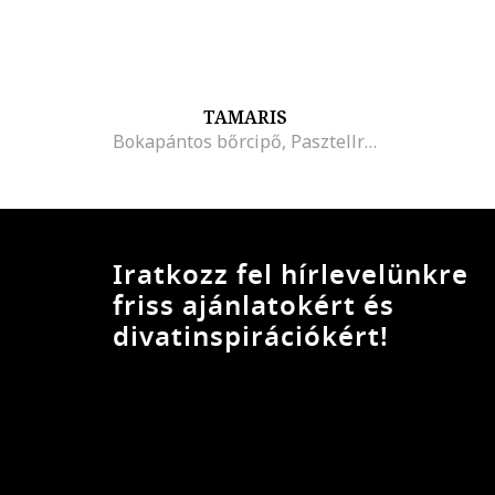
TAMARIS
Bokapántos bőrcipő, Pasztellrózsaszín
Iratkozz fel hírlevelünkre
friss ajánlatokért és
divatinspirációkért!