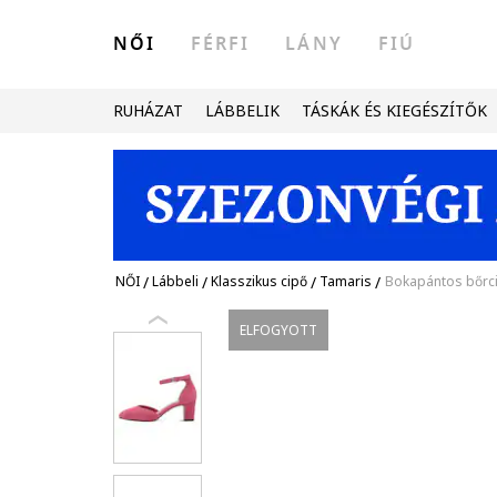
NŐI
FÉRFI
LÁNY
FIÚ
RUHÁZAT
LÁBBELIK
TÁSKÁK ÉS KIEGÉSZÍTŐK
NŐI
/
Lábbeli
/
Klasszikus cipő
/
Tamaris
/
Bokapántos bőrci
ELFOGYOTT