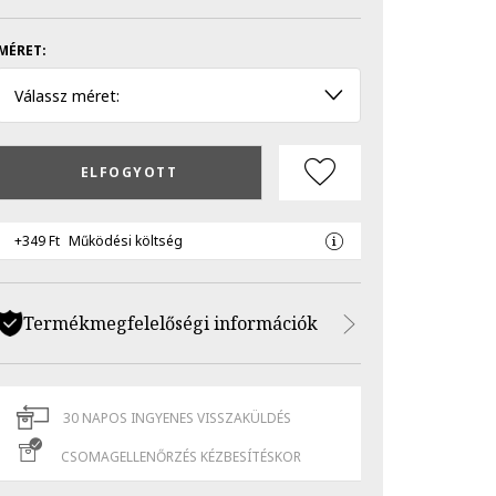
MÉRET:
Válassz méret:
ELFOGYOTT
+349 Ft
Működési költség
Termékmegfelelőségi információk
30 NAPOS INGYENES VISSZAKÜLDÉS
CSOMAGELLENŐRZÉS KÉZBESÍTÉSKOR