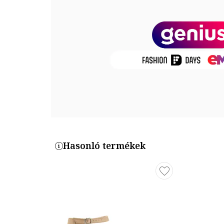
Felsőrész: bőr
Belső anyag: szintetikus anyag
Talp anyaga: egyéb anyagok
Méretek
Sarok magassága: 6 cm
Termékszám
1-22401-42-531
Hasonló termékek