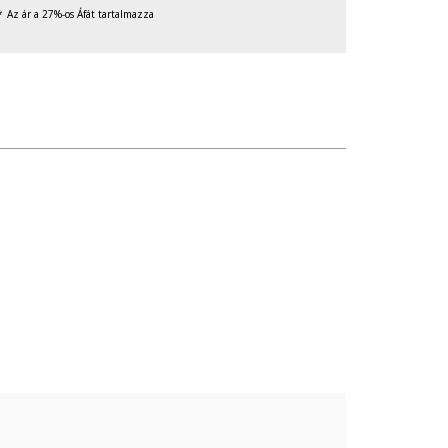
Az ár a 27%-os Áfát tartalmazza