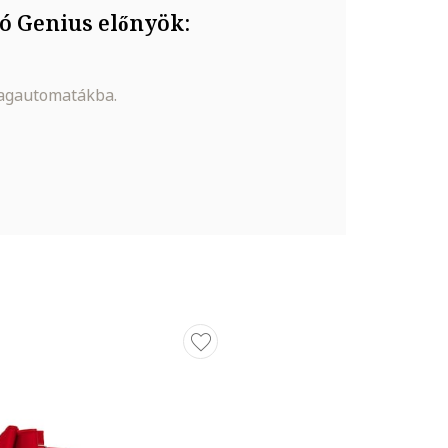
ó Genius előnyök:
magautomatákba.