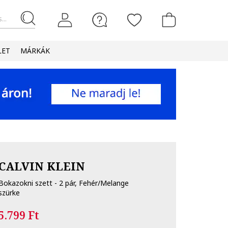
...
LET
MÁRKÁK
CALVIN KLEIN
Bokazokni szett - 2 pár, Fehér/Melange
szürke
5.799 Ft