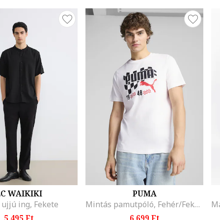
C WAIKIKI
PUMA
 ujjú ing, Fekete
Mintás pamutpóló, Fehér/Fekete
5.495 Ft
6.699 Ft