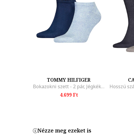
TOMMY HILFIGER
CA
Bokazokni szett - 2 pár, Jégkék/Tengerészkék
4.699 Ft
Nézze meg ezeket is