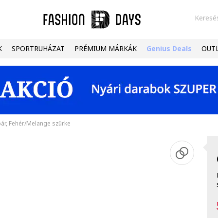
Keresés
K
SPORTRUHÁZAT
PRÉMIUM MÁRKÁK
Genius Deals
OUT
pár, Fehér/Melange szürke