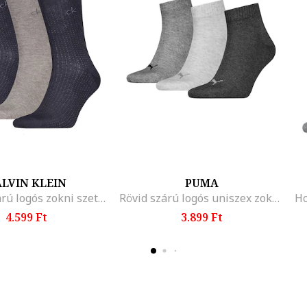
LVIN KLEIN
PUMA
Hosszú szárú logós zokni szett - 3 pár, Melange világosszürke/Tengerészkék
Rövid szárú logós uniszex zokni szett - 3 pár, Melange szürke/Sötétszürke
4.599 Ft
3.899 Ft