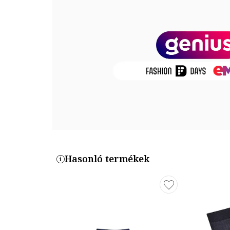
Termékszám
701218715-004
Hasonló termékek