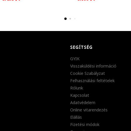
SEGÍTSÉG
GYIK
Visszaküldési információ
Cookie Szabályzat
Felhasználási feltételek
Rólunk
Kapcsolat
Adatvédelem
Online vitarendezés
Elállás
Fizetési módok