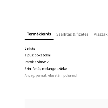
Termékleírás
Szállítás & fizetés
Visszak
Leírás
Típus: bokazokni
Párok száma: 2
Szín: fehér, melange szürke
Anyag: pamut, elasztán, poliamid
Minta: logós
Összetétel
Külső anyag: 73% pamut, 26% poliamid, 1% elasztán