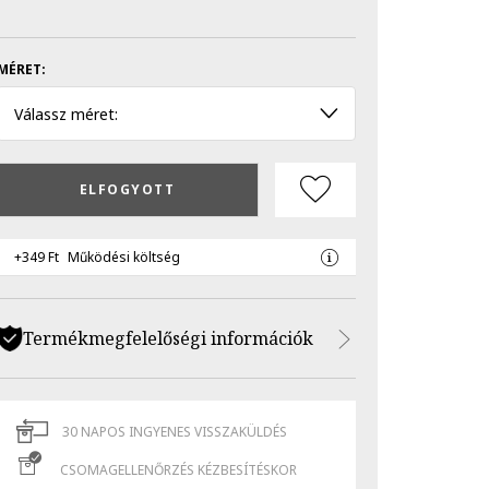
MÉRET:
Válassz méret:
ELFOGYOTT
+349 Ft
Működési költség
Termékmegfelelőségi információk
30 NAPOS INGYENES VISSZAKÜLDÉS
CSOMAGELLENŐRZÉS KÉZBESÍTÉSKOR