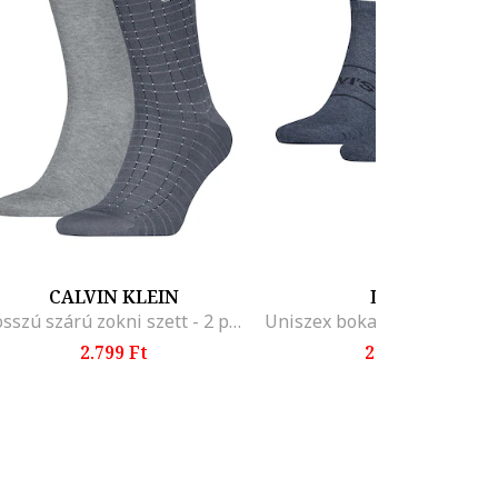
CALVIN KLEIN
LEVI'S
Hosszú szárú zokni szett - 2 pár, Szürke/Antracitszürke
2.799 Ft
2.599 Ft