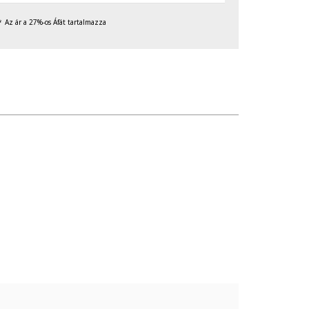
Az ár a 27%-os Áfát tartalmazza