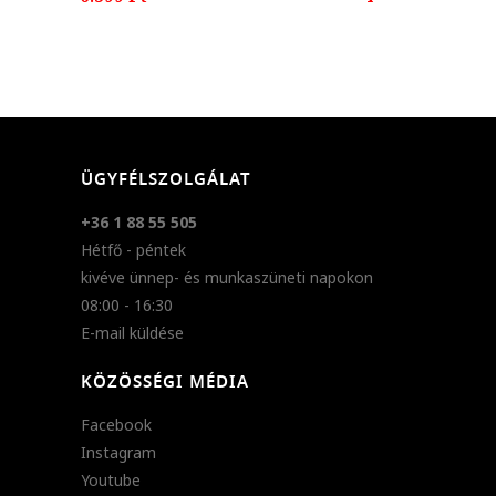
ÜGYFÉLSZOLGÁLAT
+36 1 88 55 505
Hétfő - péntek
kivéve ünnep- és munkaszüneti napokon
08:00 - 16:30
E-mail küldése
KÖZÖSSÉGI MÉDIA
Facebook
Instagram
Youtube