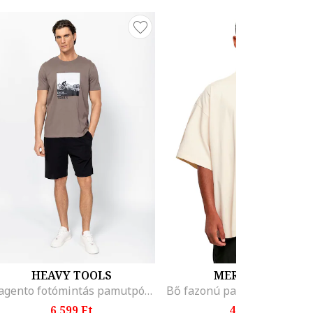
HEAVY TOOLS
MERCHCODE
Magento fotómintás pamutpóló, Fehér/Fekete/Tópbarna
6.599 Ft
4.899 Ft