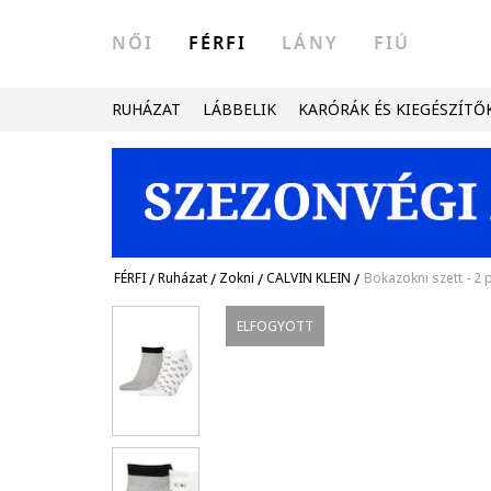
NŐI
FÉRFI
LÁNY
FIÚ
RUHÁZAT
LÁBBELIK
KARÓRÁK ÉS KIEGÉSZÍTŐ
FÉRFI
/
Ruházat
/
Zokni
/
CALVIN KLEIN
/
Bokazokni szett - 2 
ELFOGYOTT