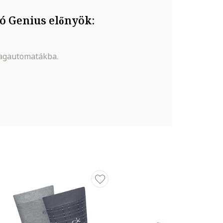
ó Genius előnyök:
magautomatákba.