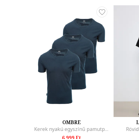
OMBRE
L
Kerek nyakú egyszínű pamutpóló szett - 3 db, Tengerészkék
Rövid
6.999 Ft