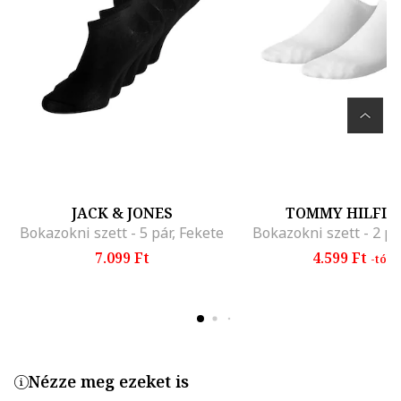
JACK & JONES
TOMMY HILFIG
Bokazokni szett - 5 pár, Fekete
Bokazokni szett - 2 pá
7.099 Ft
4.599 Ft
-tól
Nézze meg ezeket is