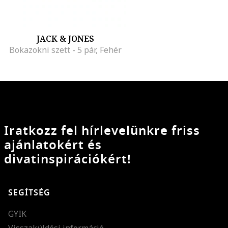
JACK & JONES
Bokazokni szett - 5 pár, Fehér
Iratkozz fel hírlevelünkre friss
ajánlatokért és
divatinspirációkért!
SEGÍTSÉG
GYIK
Visszaküldési információ