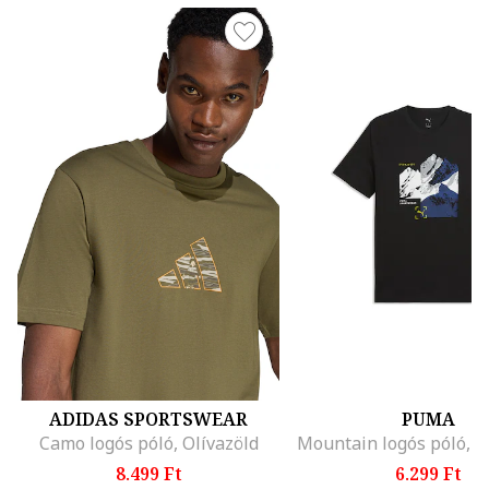
ADIDAS SPORTSWEAR
PUMA
Camo logós póló, Olívazöld
8.499 Ft
6.299 Ft