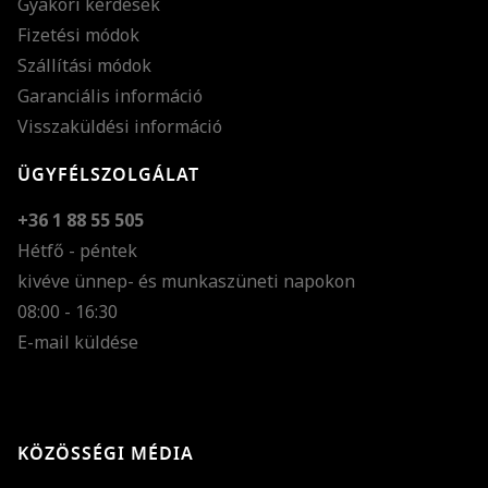
Gyakori kérdések
Fizetési módok
Szállítási módok
Garanciális információ
Visszaküldési információ
ÜGYFÉLSZOLGÁLAT
+36 1 88 55 505
Hétfő - péntek
kivéve ünnep- és munkaszüneti napokon
Szöveg méretének n
08:00 - 16:30
E-mail küldése
Szöveg méretének c
Szóköz növelése
Szóköz csökkentése
KÖZÖSSÉGI MÉDIA
Sortávolság növelés