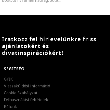
Bootcut fit farmernadrág, Sötétkék
Iratkozz fel hírlevelünkre friss
ajánlatokért és
divatinspirációkért!
SEGÍTSÉG
GYIK
Visszaküldési információ
Cookie Szabályzat
Felhasználási feltételek
Rólunk