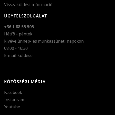
Visszaküldési információ
ÜGYFÉLSZOLGÁLAT
+36 1 88 55 505
Hétfő - péntek
kivéve ünnep- és munkaszüneti napokon
Szöveg méretének n
08:00 - 16:30
E-mail küldése
Szöveg méretének c
Szóköz növelése
Szóköz csökkentése
KÖZÖSSÉGI MÉDIA
Sortávolság növelés
Facebook
Sortávolság csökken
Instagram
Színek invertálása
Youtube