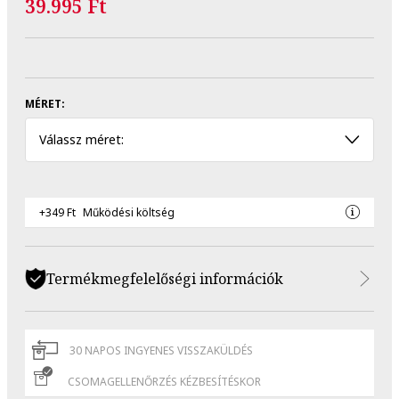
39.995 Ft
MÉRET:
Válassz méret:
+349 Ft
Működési költség
Termékmegfelelőségi információk
30 NAPOS INGYENES VISSZAKÜLDÉS
CSOMAGELLENŐRZÉS KÉZBESÍTÉSKOR