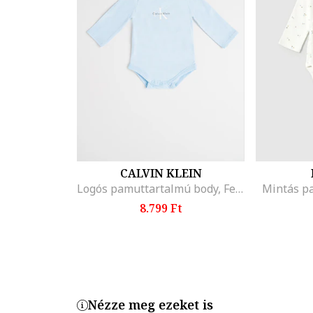
CALVIN KLEIN
Logós pamuttartalmú body, Fehér/Világoskék
Mintás p
8.799 Ft
Nézze meg ezeket is