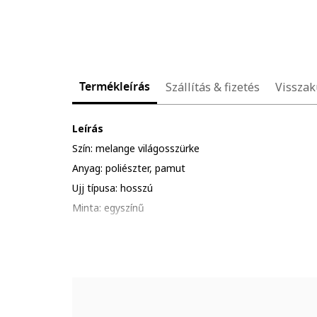
Termékleírás
Szállítás & fizetés
Visszak
Leírás
Szín: melange világosszürke
Anyag: poliészter, pamut
Ujj típusa: hosszú
Minta: egyszínű
Zárószerkezet: patentos
Összetétel
Külső anyag: 65% pamut, 31% poliészter, 4% elasztá