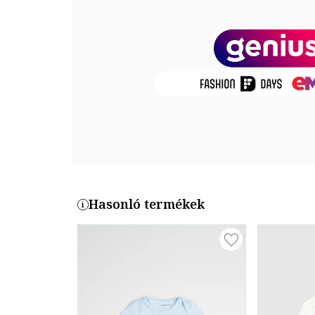
Termékszám
W4CR20Z1-CT3
Hasonló termékek