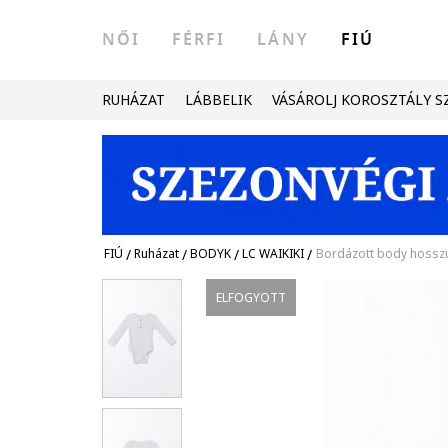
NŐI
FÉRFI
LÁNY
FIÚ
RUHÁZAT
LÁBBELIK
VÁSÁROLJ KOROSZTÁLY S
FIÚ
/
Ruházat
/
BODYK
/
LC WAIKIKI
/
Bordázott body hosszú
ELFOGYOTT