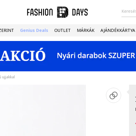
Keresés
ZERINT
Genius Deals
OUTLET
MÁRKÁK
AJÁNDÉKKÁRTYA
 ujjakkal