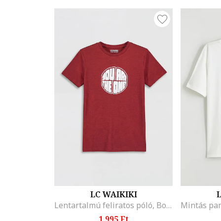
LC WAIKIKI
L
Lentartalmú feliratos póló, Bordó
1.995 Ft