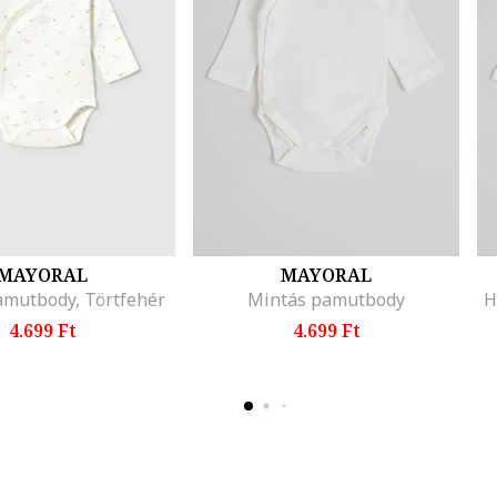
MAYORAL
MAYORAL
amutbody, Törtfehér
Mintás pamutbody
H
4.699 Ft
4.699 Ft