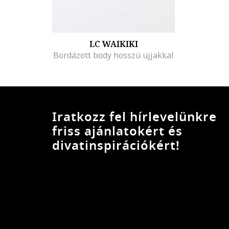
LC WAIKIKI
Bordázott body hosszú ujjakkal
Iratkozz fel hírlevelünkre
friss ajánlatokért és
divatinspirációkért!