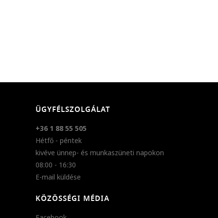
ÜGYFÉLSZOLGÁLAT
+36 1 88 55 505
Hétfő - péntek
kivéve ünnep- és munkaszüneti napokon
08:00 - 16:30
E-mail küldése
KÖZÖSSÉGI MÉDIA
Facebook