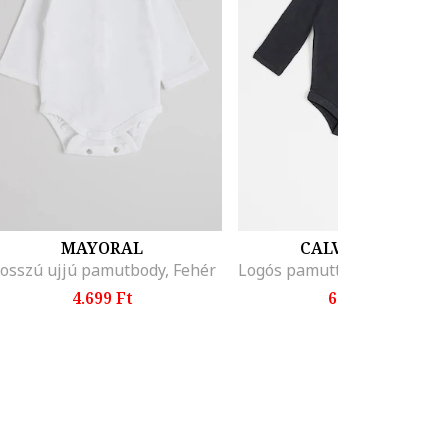
MAYORAL
CALVIN KLEIN
osszú ujjú pamutbody, Fehér
4.699 Ft
6.299 Ft