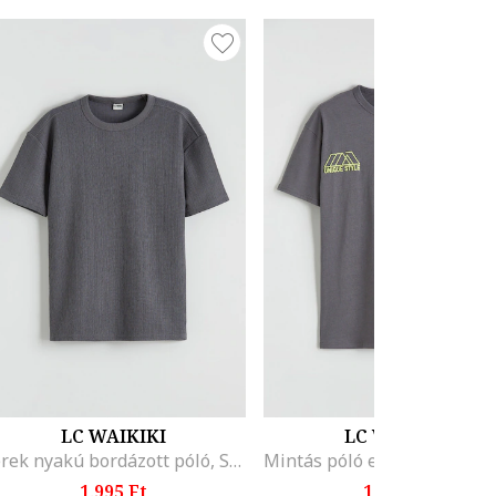
LC WAIKIKI
LC WAIKIKI
Kerek nyakú bordázott póló, Sötétszürke
1.995 Ft
1.995 Ft