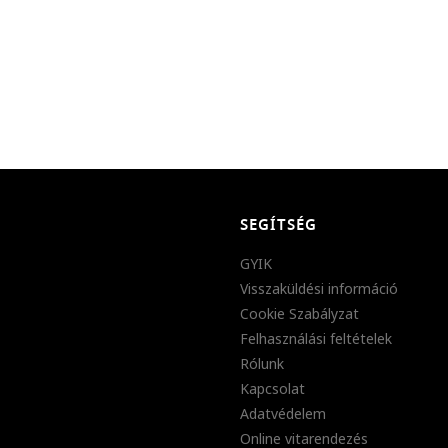
SEGÍTSÉG
GYIK
Visszaküldési információ
Cookie Szabályzat
Felhasználási feltételek
Rólunk
Kapcsolat
Adatvédelem
Online vitarendezés