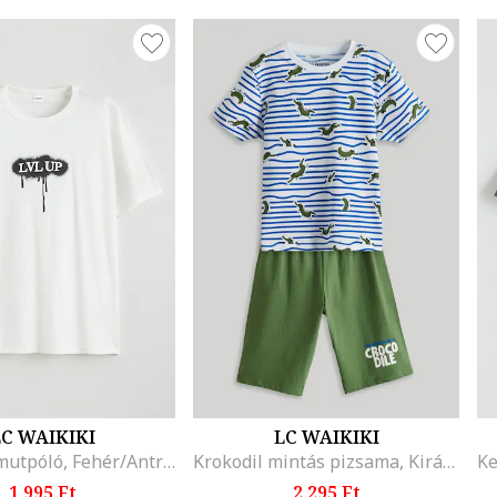
C WAIKIKI
LC WAIKIKI
Mintás pamutpóló, Fehér/Antracitszürke
Krokodil mintás pizsama, Királykék/Olívazöld/Fehér
1.995 Ft
2.295 Ft