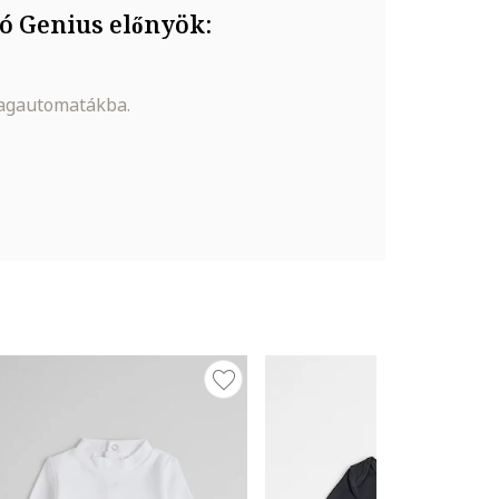
ó Genius előnyök:
magautomatákba.