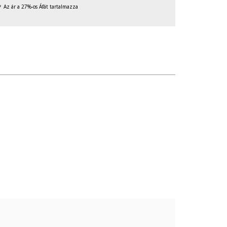
Az ár a 27%-os Áfát tartalmazza