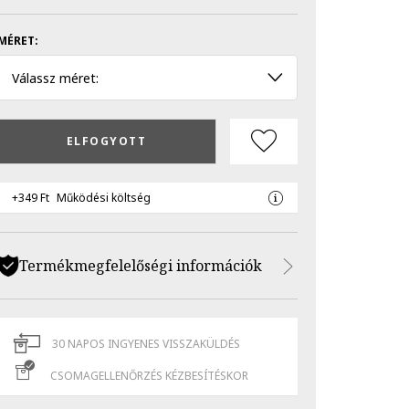
MÉRET:
Válassz méret:
ELFOGYOTT
+349 Ft
Működési költség
Termékmegfelelőségi információk
30 NAPOS INGYENES VISSZAKÜLDÉS
CSOMAGELLENŐRZÉS KÉZBESÍTÉSKOR