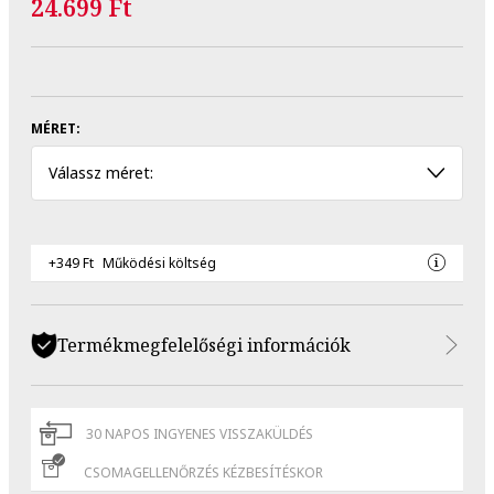
24.699 Ft
MÉRET:
Válassz méret:
+349 Ft
Működési költség
Termékmegfelelőségi információk
30 NAPOS INGYENES VISSZAKÜLDÉS
CSOMAGELLENŐRZÉS KÉZBESÍTÉSKOR