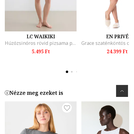
LC WAIKIKI
EN PRIVÉ
Húzózsinóros rövid pizsama pöttyös mintával, Fehér/Sötétkék/Élénkpiros
5.495 Ft
24.399 Ft
Nézze meg ezeket is