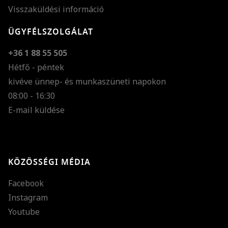
Visszaküldési információ
ÜGYFÉLSZOLGÁLAT
+36 1 88 55 505
Hétfő - péntek
kivéve ünnep- és munkaszüneti napokon
Szöveg méretének n
08:00 - 16:30
E-mail küldése
Szöveg méretének c
Szóköz növelése
Szóköz csökkentése
KÖZÖSSÉGI MÉDIA
Sortávolság növelés
Facebook
Sortávolság csökken
Instagram
Színek invertálása
Youtube