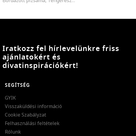
Bordázott pizsama, Tengerészkék
Iratkozz fel hírlevelünkre friss
ajánlatokért és
divatinspirációkért!
SEGÍTSÉG
GYIK
Visszaküldési információ
Cookie Szabályzat
Felhasználási feltételek
Rólunk