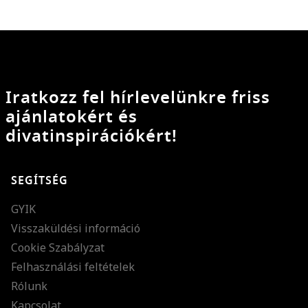
Iratkozz fel hírlevelünkre friss
ajánlatokért és
divatinspirációkért!
SEGÍTSÉG
GYIK
Visszaküldési információ
Cookie Szabályzat
Felhasználási feltételek
Rólunk
Kapcsolat