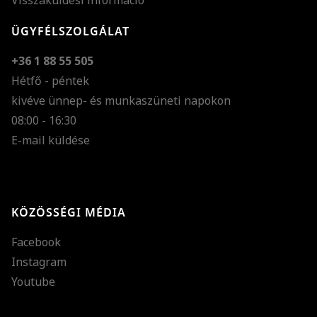
Visszaküldési információ
ÜGYFÉLSZOLGÁLAT
+36 1 88 55 505
Hétfő - péntek
kivéve ünnep- és munkaszüneti napokon
Szöveg méretének n
08:00 - 16:30
E-mail küldése
Szöveg méretének c
Szóköz növelése
Szóköz csökkentése
KÖZÖSSÉGI MÉDIA
Sortávolság növelés
Facebook
Sortávolság csökken
Instagram
Színek invertálása
Youtube
Szürke színárnyalato