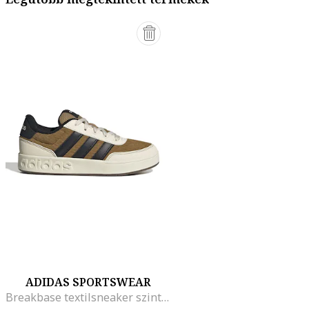
ADIDAS SPORTSWEAR
Breakbase textilsneaker szintetikus részletekkel, Fekete/Karamellbarna/Világosbézs