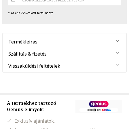
CSOMAGELLENŐRZÉS KÉZBESÍTÉSKOR
Az ár a 27%-os Áfát tartalmazza
Termékleírás
Szállítás & fizetés
Visszaküldési feltételek
A termékhez tartozó
Genius előnyök:
Exkluzív ajánlatok.