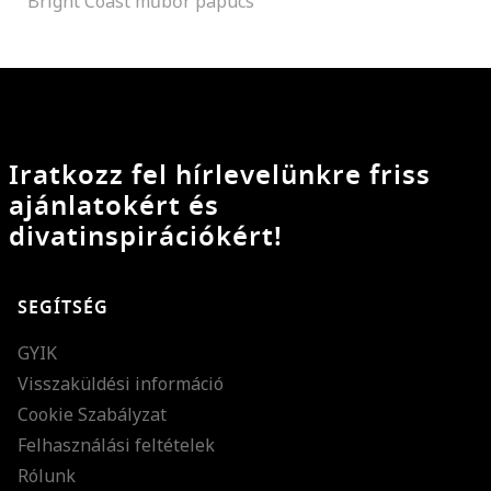
Bright Coast műbőr papucs
Iratkozz fel hírlevelünkre friss
ajánlatokért és
divatinspirációkért!
SEGÍTSÉG
GYIK
Visszaküldési információ
Cookie Szabályzat
Felhasználási feltételek
Rólunk