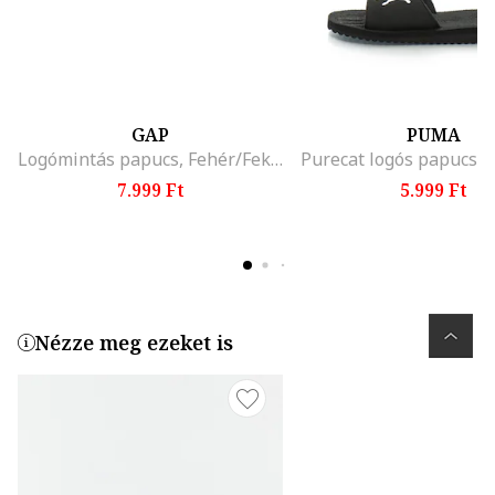
GAP
PUMA
Logómintás papucs, Fehér/Fekete
7.999 Ft
5.999 Ft
Nézze meg ezeket is