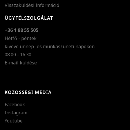
Visszaküldési információ
ÜGYFÉLSZOLGÁLAT
+36 1 88 55 505
Hétfő - péntek
kivéve ünnep- és munkaszüneti napokon
Szöveg méretének n
08:00 - 16:30
E-mail küldése
Szöveg méretének c
Szóköz növelése
Szóköz csökkentése
KÖZÖSSÉGI MÉDIA
Sortávolság növelés
Facebook
Sortávolság csökken
Instagram
Színek invertálása
Youtube