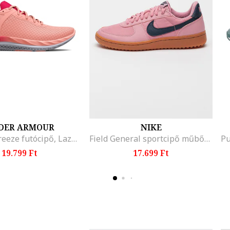
DER ARMOUR
NIKE
Charged Breeze futócipő, Lazacszín
Field General sportcipő műbőr részletekkel, Karamellbarna/Púderrózsaszín/Tengerészkék
19.799 Ft
17.699 Ft