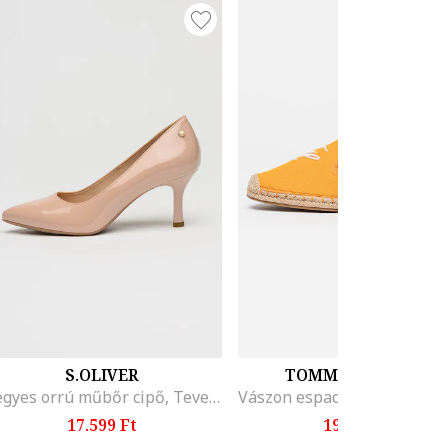
S.OLIVER
TOMMY HILFIGER
Hegyes orrú műbőr cipő, Tevebarna
17.599 Ft
19.499 Ft