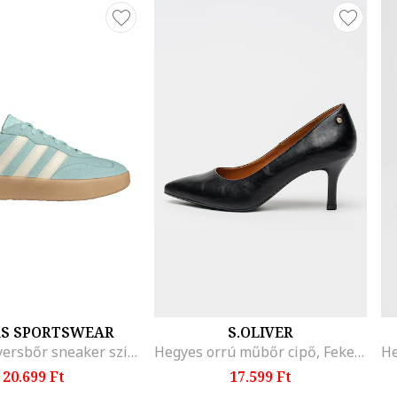
AS SPORTSWEAR
S.OLIVER
Baredda nyersbőr sneaker szintetikus részletekkel, Vízkék/Törtfehér
Hegyes orrú műbőr cipő, Fekete
20.699 Ft
17.599 Ft