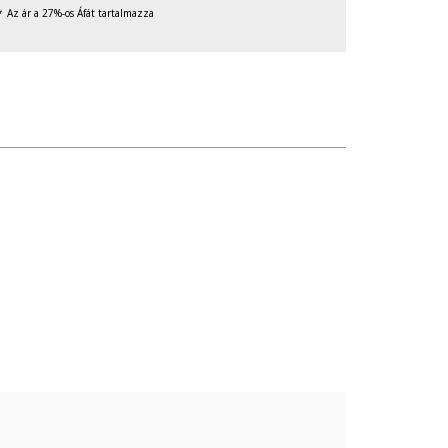
Az ár a 27%-os Áfát tartalmazza