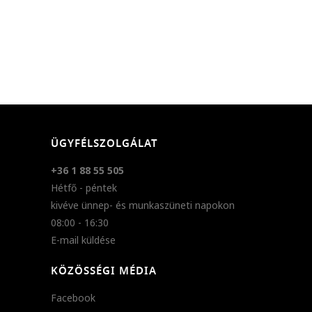
ÜGYFÉLSZOLGÁLAT
+36 1 88 55 505
Hétfő - péntek
kivéve ünnep- és munkaszüneti napokon
08:00 - 16:30
E-mail küldése
KÖZÖSSÉGI MÉDIA
Facebook