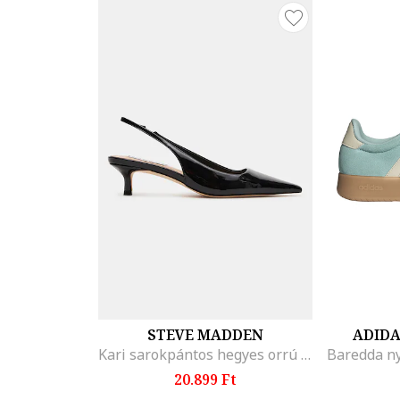
STEVE MADDEN
ADID
Kari sarokpántos hegyes orrú cipő, Fekete
20.899 Ft