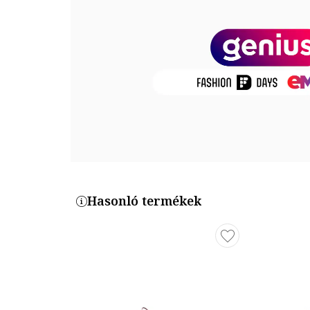
Összetétel
Belső anyag: textil
Talp anyaga: egyéb anyagok
Termékszám
3024141-602
Hasonló termékek