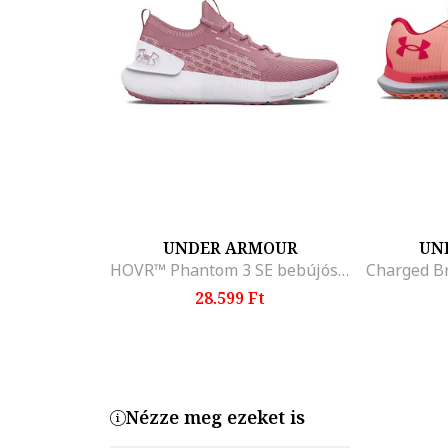
UNDER ARMOUR
UN
HOVR™ Phantom 3 SE bebújós futócipő, Púderrózsaszín
28.599 Ft
Nézze meg ezeket is