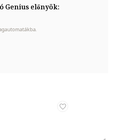
ó Genius előnyök:
magautomatákba.