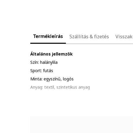
Termékleírás
Szállítás & fizetés
Visszak
Általános jellemzők
Szín: halánylila
Sport: futás
Minta: egyszínű, logós
Anyag: textil, szintetikus anyag
Stílus: rövid szárú
Talptechnológia: charged cushioning®
Zárószerkezet: fűzős
Pronálás: neutrális
Offset: 8 mm