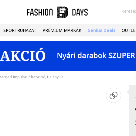
Keresés
SPORTRUHÁZAT
PRÉMIUM MÁRKÁK
Genius Deals
OUTLE
harged Impulse 2 futócipő, Halánylila