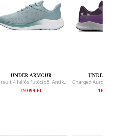
UNDER ARMOUR
UNDER ARMOUR
Pursuit 4 hálós futócipő, Antik szürke
19.099 Ft
16.099 Ft