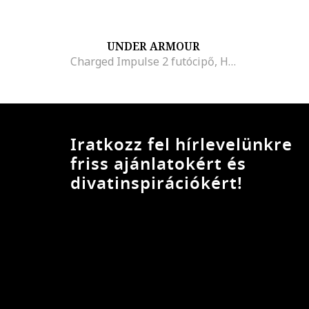
UNDER ARMOUR
Charged Impulse 2 futócipő, Halánylila
Iratkozz fel hírlevelünkre
friss ajánlatokért és
divatinspirációkért!