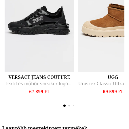
VERSACE JEANS COUTURE
UGG
Textil és műbőr sneaker logómintával az oldalán, Fekete
67.899 Ft
69.599 Ft
Legutóbb megtekintett termékek