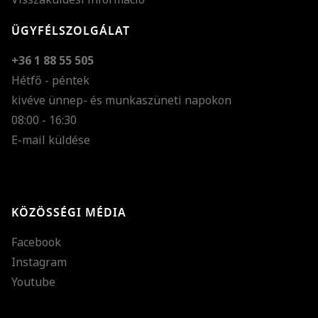
ÜGYFÉLSZOLGÁLAT
+36 1 88 55 505
Hétfő - péntek
kivéve ünnep- és munkaszüneti napokon
Szöveg méretének n
08:00 - 16:30
E-mail küldése
Szöveg méretének c
Szóköz növelése
Szóköz csökkentése
KÖZÖSSÉGI MÉDIA
Sortávolság növelés
Facebook
Sortávolság csökken
Instagram
Színek invertálása
Youtube
Szürke színárnyalato