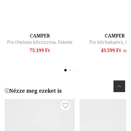
CAMPER
CAMPER
Pix chelsea bőrcsizma, Fekete
Pix bőrbakancs, Fe
75.199 Ft
43.599 Ft
-tól
Nézze meg ezeket is