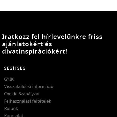
Iratkozz fel hírlevelünkre friss
ajánlatokért és
divatinspirációkért!
SEGÍTSÉG
GYIK
Visszaküldési információ
Cookie Szabályzat
Felhasználási feltételek
Rólunk
Kapcsolat