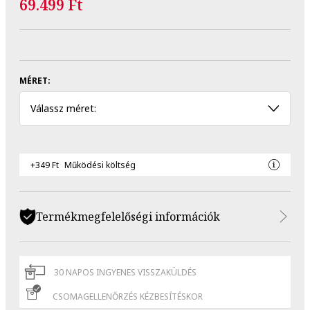
69.499 Ft
MÉRET:
Válassz méret:
+349 Ft
Működési költség
Termékmegfelelőségi információk
30 NAPOS INGYENES VISSZAKÜLDÉS
CSOMAGELLENŐRZÉS KÉZBESÍTÉSKOR