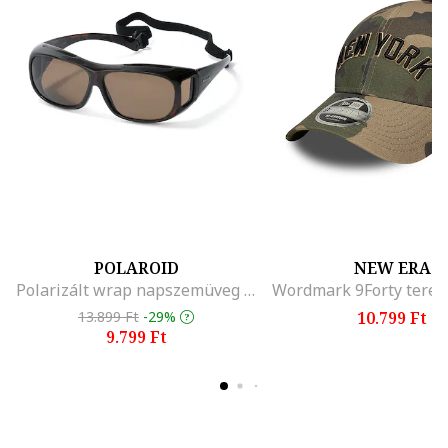
POLAROID
NEW ERA
Polarizált wrap napszemüveg rugalmas pánttal
13.899 Ft
-29%
10.799 Ft
9.799 Ft