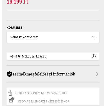
16.199 Ft
KÖRMÉRET:
Válassz körméret:
+349 Ft
Működési költség
Termékmegfelelőségi információk
30 NAPOS INGYENES VISSZAKÜLDÉS
CSOMAGELLENŐRZÉS KÉZBESÍTÉSKOR