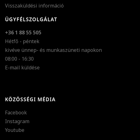
Visszaküldési információ
ÜGYFÉLSZOLGÁLAT
+36 1 88 55 505
Hétfő - péntek
kivéve ünnep- és munkaszüneti napokon
Szöveg méretének n
08:00 - 16:30
E-mail küldése
Szöveg méretének c
Szóköz növelése
Szóköz csökkentése
KÖZÖSSÉGI MÉDIA
Sortávolság növelés
Facebook
Sortávolság csökken
Instagram
Színek invertálása
Youtube