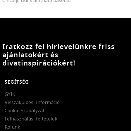
Chicago Bulls állítható baseballsapka
Iratkozz fel hírlevelünkre friss
ajánlatokért és
divatinspirációkért!
SEGÍTSÉG
GYIK
Visszaküldési információ
Cookie Szabályzat
Felhasználási feltételek
Rólunk