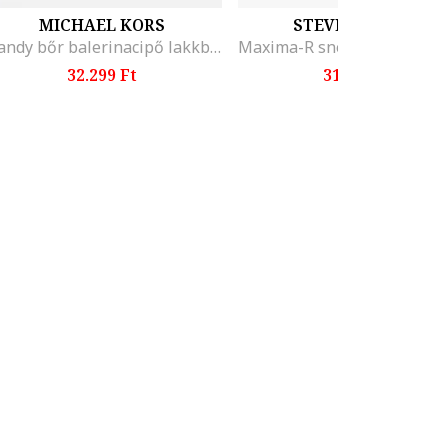
MICHAEL KORS
STEVE MADDEN
Mandy bőr balerinacipő lakkbőr részletekkel, Fekete
32.299 Ft
31.999 Ft