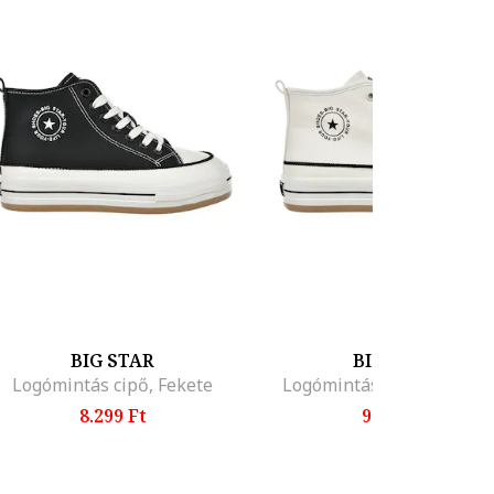
BIG STAR
BIG STAR
Logómintás cipő, Fekete
Logómintás cipő, Törtfeh
8.299 Ft
9.699 Ft