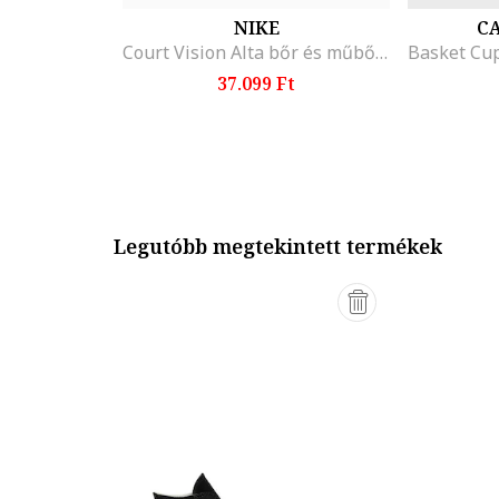
NIKE
CA
Court Vision Alta bőr és műbőr flatform sneaker, Fehér/Fekete
37.099 Ft
Legutóbb megtekintett termékek