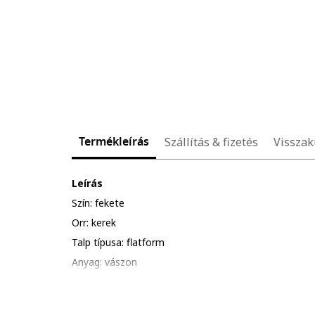
Termékleírás
Szállítás & fizetés
Visszak
Leírás
Szín: fekete
Orr: kerek
Talp típusa: flatform
Anyag: vászon
Zárószerkezet: fűzős
Összetétel