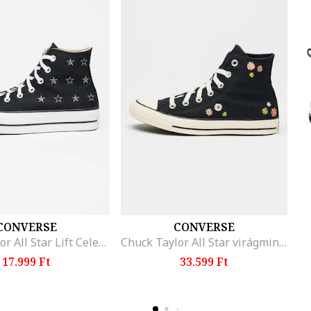
CONVERSE
CONVERSE
Chuck Taylor All Star Lift Celestial cipő, Fehér/Fekete
Chuck Taylor All Star virágmintás sneaker, Sötétkék
17.999 Ft
33.599 Ft