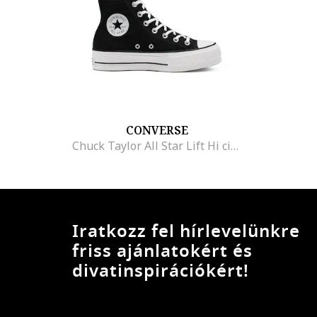
CONVERSE
Chuck Taylor All Star Lift Hi cipok, Fekete
Iratkozz fel hírlevelünkre
friss ajánlatokért és
divatinspirációkért!