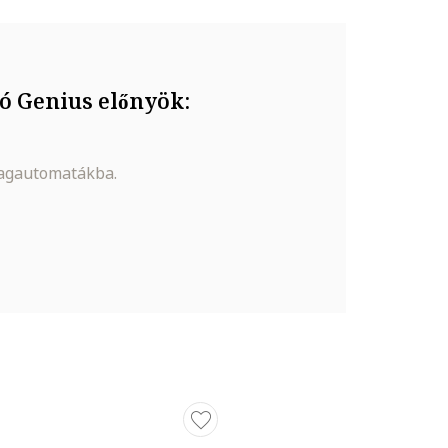
ó Genius előnyök:
magautomatákba.