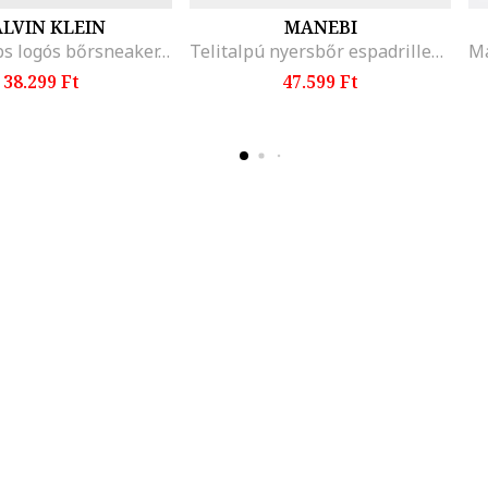
LVIN KLEIN
MANEBI
Basket Cups logós bőrsneaker, Koptatott fekete
Telitalpú nyersbőr espadrilles, Bézs/Rózsaszín
38.299 Ft
47.599 Ft