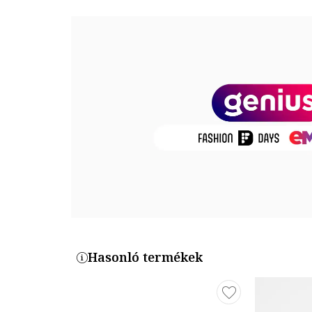
Felsőrész: textil
Belső anyag: egyéb anyagok, textil
Talp anyaga: egyéb anyagok
Méretek
Talp magassága: 4 cm
Termékszám
560845C
Hasonló termékek