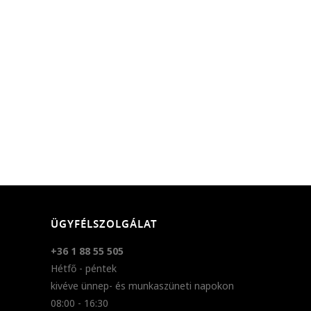
ÜGYFÉLSZOLGÁLAT
+36 1 88 55 505
Hétfő - péntek
kivéve ünnep- és munkaszüneti napokon
08:00 - 16:30