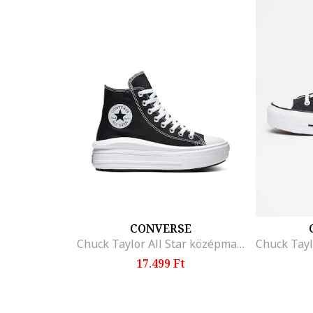
CONVERSE
Chuck Taylor All Star középmagas szárú flatform cipő, Fekete
17.499 Ft