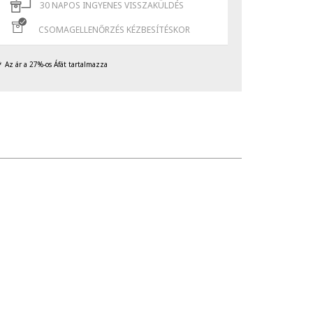
30 NAPOS INGYENES VISSZAKÜLDÉS
CSOMAGELLENŐRZÉS KÉZBESÍTÉSKOR
Az ár a 27%-os Áfát tartalmazza