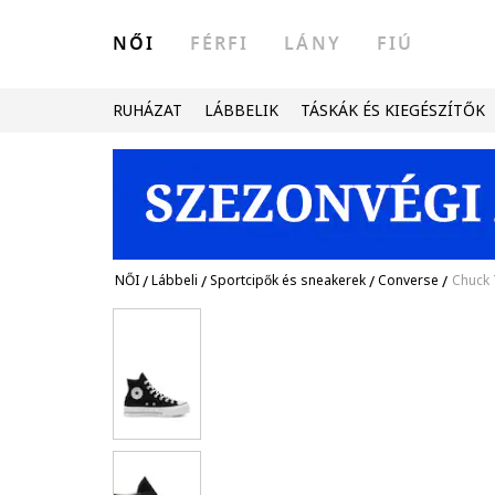
NŐI
FÉRFI
LÁNY
FIÚ
RUHÁZAT
LÁBBELIK
TÁSKÁK ÉS KIEGÉSZÍTŐK
NŐI
/
Lábbeli
/
Sportcipők és sneakerek
/
Converse
/
Chuck T