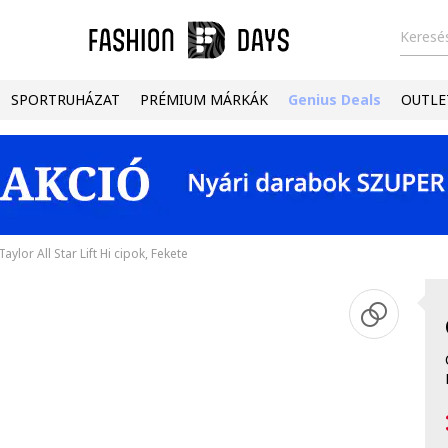
Keresés
SPORTRUHÁZAT
PRÉMIUM MÁRKÁK
Genius Deals
OUTLE
aylor All Star Lift Hi cipok, Fekete