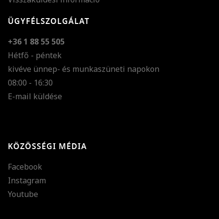
ÜGYFÉLSZOLGÁLAT
+36 1 88 55 505
Hétfő - péntek
kivéve ünnep- és munkaszüneti napokon
Szöveg méretének n
08:00 - 16:30
E-mail küldése
Szöveg méretének c
Szóköz növelése
Szóköz csökkentése
KÖZÖSSÉGI MÉDIA
Sortávolság növelés
Facebook
Sortávolság csökken
Instagram
Színek invertálása
Youtube
Szürke színárnyalato