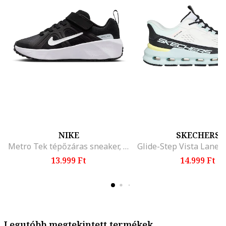
NIKE
SKECHERS
Metro Tek tépőzáras sneaker, Fekete/Sötétszürke
13.999 Ft
14.999 Ft
Legutóbb megtekintett termékek