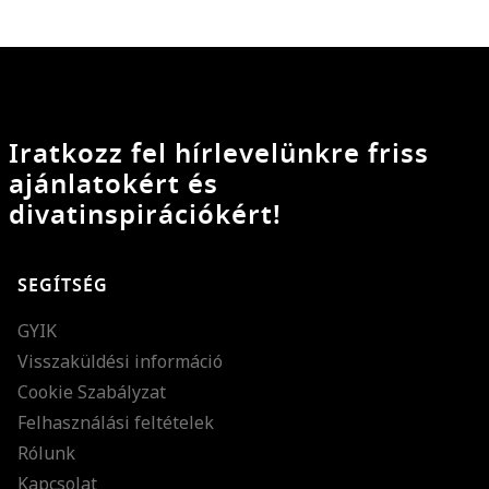
Iratkozz fel hírlevelünkre friss
ajánlatokért és
divatinspirációkért!
SEGÍTSÉG
GYIK
Visszaküldési információ
Cookie Szabályzat
Felhasználási feltételek
Rólunk
Kapcsolat