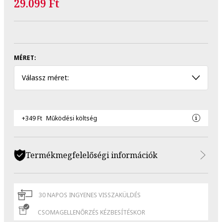
29.099 Ft
MÉRET:
Válassz méret:
+349 Ft
Működési költség
Termékmegfelelőségi információk
30 NAPOS INGYENES VISSZAKÜLDÉS
CSOMAGELLENŐRZÉS KÉZBESÍTÉSKOR