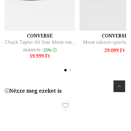
CONVERSE
CONVERSE
Chuck Taylor All Star Move megerősített orrú cipő
Move vászon sportcip
26.699 Ft
-25%
29.099 Ft
19.999 Ft
Nézze meg ezeket is