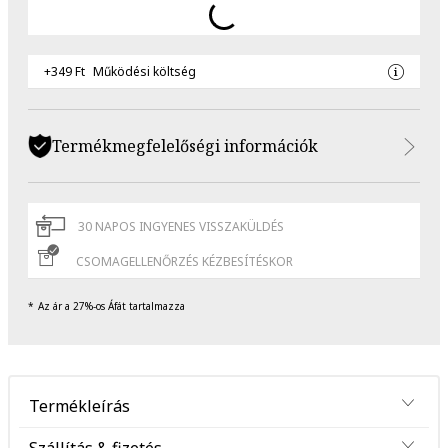
+349 Ft
Működési költség
Termékmegfelelőségi információk
30 NAPOS INGYENES VISSZAKÜLDÉS
CSOMAGELLENŐRZÉS KÉZBESÍTÉSKOR
Az ár a 27%-os Áfát tartalmazza
Termékleírás