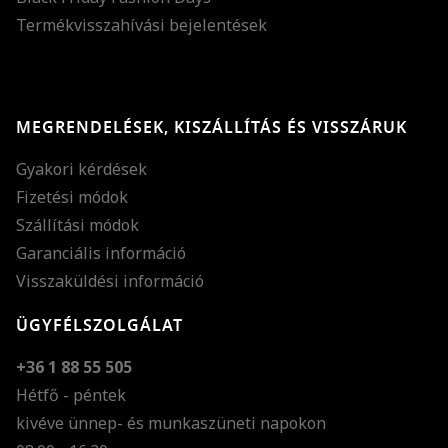
Termékvisszahívási bejelentések
MEGRENDELÉSEK, KISZÁLLÍTÁS ÉS VISSZÁRUK
Gyakori kérdések
Fizetési módok
Szállítási módok
Garanciális információ
Visszaküldési információ
ÜGYFÉLSZOLGÁLAT
+36 1 88 55 505
Hétfő - péntek
kivéve ünnep- és munkaszüneti napokon
Szöveg méretének n