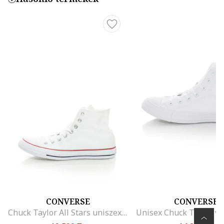
CONVERSE
CONVERSE
Chuck Taylor All Stars uniszex középmagas szárú vászoncipő, Fehér