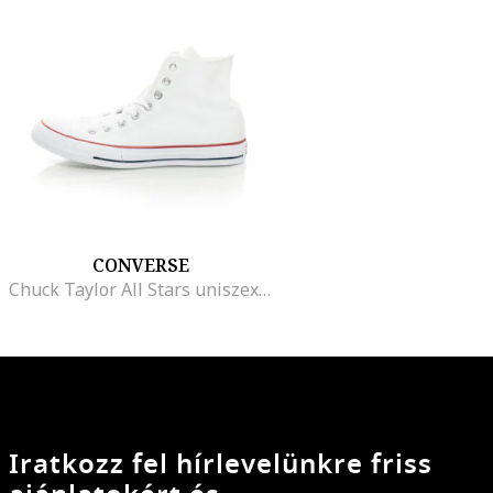
CONVERSE
Chuck Taylor All Stars uniszex középmagas szárú vászoncipő, Fehér
Iratkozz fel hírlevelünkre friss