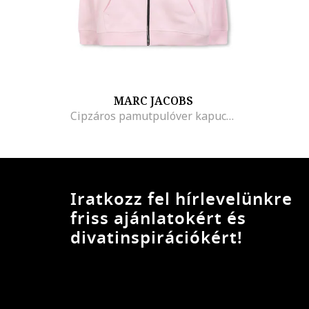
MARC JACOBS
Cipzáros pamutpulóver kapucnival, Pasztellrózsaszín
Iratkozz fel hírlevelünkre
friss ajánlatokért és
divatinspirációkért!