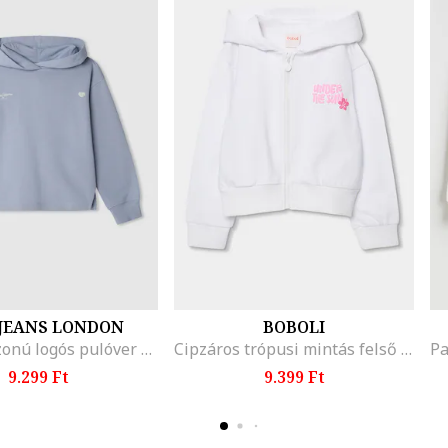
 JEANS LONDON
BOBOLI
Normál fazonú logós pulóver kapucnival, Világoskék
Cipzáros trópusi mintás felső kapucnival, Fehér/Olívazöld/Rózsaszín
9.299 Ft
9.399 Ft