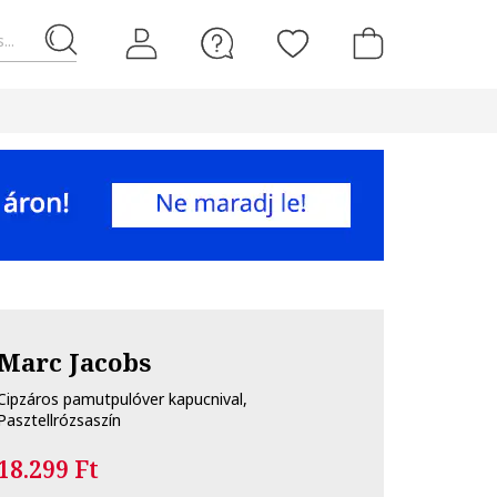
...
Marc Jacobs
Cipzáros pamutpulóver kapucnival,
Pasztellrózsaszín
18.299 Ft