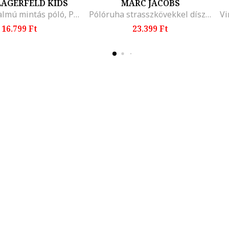
LAGERFELD KIDS
MARC JACOBS
Pamuttartalmú mintás póló, Piros/Fekete/Fehér
Pólóruha strasszkövekkel díszítve, Fekete, Fehér,
16.799 Ft
23.399 Ft