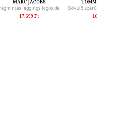
MARC JACOBS
TOMMY HILFIGER
Virágmintás leggings logós derékrésszel, Fehér/Fekete
17.699 Ft
16.899 Ft