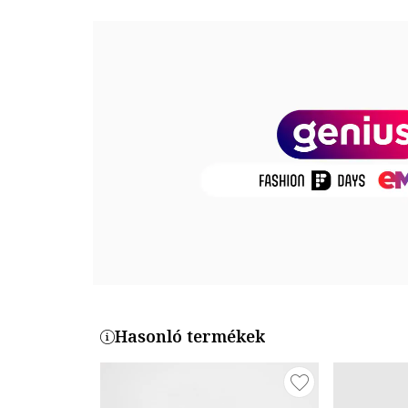
Zárószerkezet: cipzáros
Gyűjtemény: tavasz - nyár, ősz - tél
Összetétel
Külső anyag: 100% pamut
Termékszám
W60659-475
Hasonló termékek