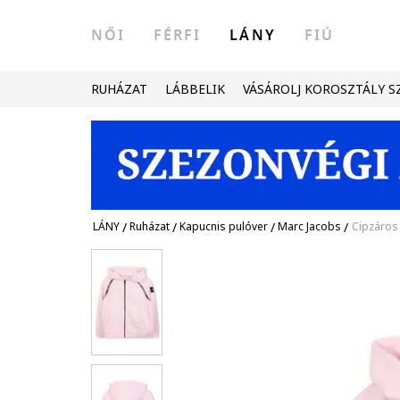
NŐI
FÉRFI
LÁNY
FIÚ
RUHÁZAT
LÁBBELIK
VÁSÁROLJ KOROSZTÁLY S
LÁNY
/
Ruházat
/
Kapucnis pulóver
/
Marc Jacobs
/
Cipzáros 