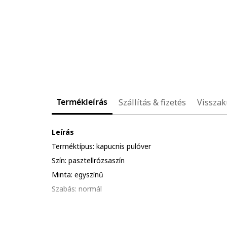
Termékleírás
Szállítás & fizetés
Visszak
Leírás
Terméktípus: kapucnis pulóver
Szín: pasztellrózsaszín
Minta: egyszínű
Szabás: normál
Anyag: pamut
Ujjhossz: hosszú ujjú