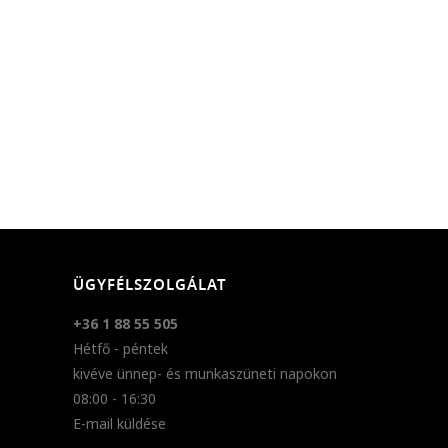
ÜGYFÉLSZOLGÁLAT
+36 1 88 55 505
Hétfő - péntek
kivéve ünnep- és munkaszüneti napokon
08:00 - 16:30
E-mail küldése