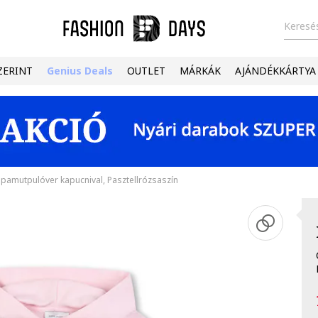
Keresés
ZERINT
Genius Deals
OUTLET
MÁRKÁK
AJÁNDÉKKÁRTYA
pamutpulóver kapucnival, Pasztellrózsaszín