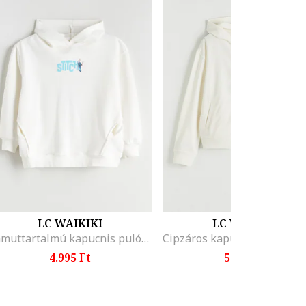
LC WAIKIKI
LC WAIKIKI
Pamuttartalmú kapucnis pulóver Stitch mintával, Fehér/Rózsaszín/Kék
4.995 Ft
5.995 Ft