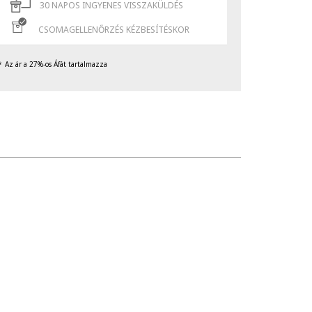
30 NAPOS INGYENES VISSZAKÜLDÉS
CSOMAGELLENŐRZÉS KÉZBESÍTÉSKOR
Az ár a 27%-os Áfát tartalmazza