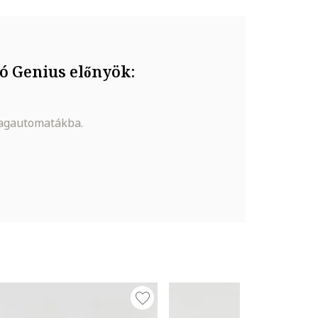
ó Genius előnyök:
magautomatákba.