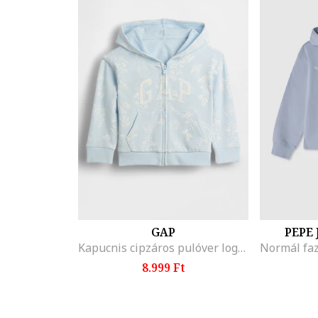
GAP
PEPE
Kapucnis cipzáros pulóver logóhímzéssel, Pasztellkék/Törtfehér
8.999 Ft