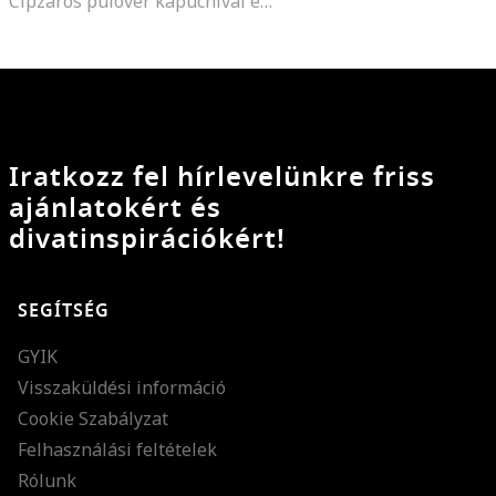
Cipzáros pulóver kapucnival és ejtett ujjakkal, Halványlila
Iratkozz fel hírlevelünkre friss
ajánlatokért és
divatinspirációkért!
SEGÍTSÉG
GYIK
Visszaküldési információ
Cookie Szabályzat
Felhasználási feltételek
Rólunk