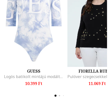
GUESS
FIORELLA RUBI
Logós batikolt mintájú modáltartalmú body
10.399 Ft
11.069 Ft