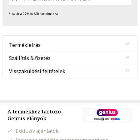
Az ár a 27%-os Áfát tartalmazza
Termékleírás
Szállítás & fizetés
Visszaküldési feltételek
A termékhez tartozó
Genius előnyök:
Exkluzív ajánlatok.