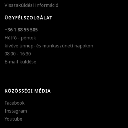
Visszaküldési információ
ÜGYFÉLSZOLGÁLAT
+36 1 88 55 505
Hétfő - péntek
kivéve ünnep- és munkaszüneti napokon
Szöveg méretének n
08:00 - 16:30
E-mail küldése
Szöveg méretének c
Szóköz növelése
Szóköz csökkentése
KÖZÖSSÉGI MÉDIA
Sortávolság növelés
Facebook
Sortávolság csökken
Instagram
Színek invertálása
Youtube