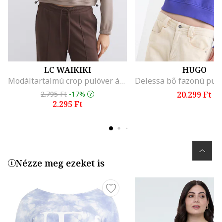
LC WAIKIKI
HUGO
Modáltartalmú crop pulóver állítható alsó szegéllyel, Világos tópbarna
2.795 Ft
-17%
20.299 Ft
2.295 Ft
Nézze meg ezeket is