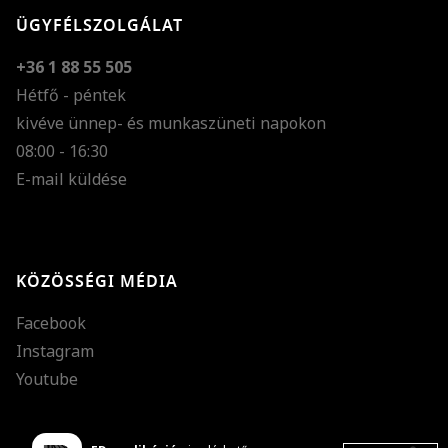
ÜGYFÉLSZOLGÁLAT
+36 1 88 55 505
Hétfő - péntek
kivéve ünnep- és munkaszüneti napokon
Szöveg méretének n
08:00 - 16:30
E-mail küldése
Szöveg méretének c
Szóköz növelése
Szóköz csökkentése
KÖZÖSSÉGI MÉDIA
Sortávolság növelés
Facebook
Sortávolság csökken
Instagram
Színek invertálása
Youtube
Szürke színárnyalato