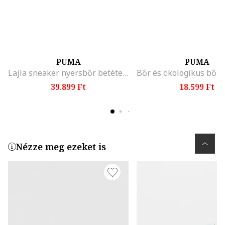
PUMA
PUMA
Lajla sneaker nyersbőr betétekkel, Fehér/Fekete/Világosszürke
39.899 Ft
18.599 Ft
Nézze meg ezeket is