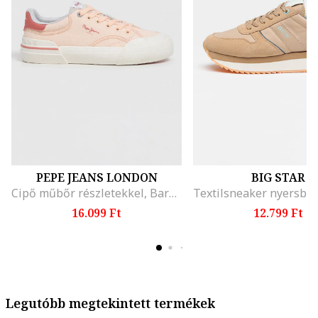
PEPE JEANS LONDON
BIG STAR
Cipő műbőr részletekkel, Barackszín/Koptatott piros
16.099 Ft
12.799 Ft
Legutóbb megtekintett termékek