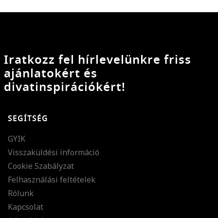
Iratkozz fel hírlevelünkre friss
ajánlatokért és
divatinspirációkért!
SEGÍTSÉG
GYIK
Visszaküldési információ
Cookie Szabályzat
Felhasználási feltételek
Rólunk
Kapcsolat