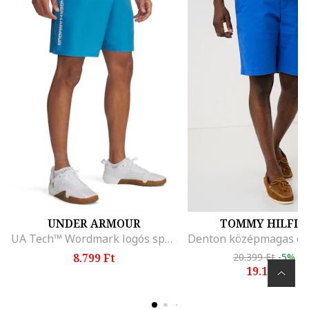
UNDER ARMOUR
TOMMY HILFIG
UA Tech™ Wordmark logós sportrövidnadrág, Kék
8.799 Ft
20.399 Ft
-5%
19.199 Ft