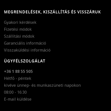
MEGRENDELÉSEK, KISZÁLLÍTÁS ÉS VISSZÁRUK
Gyakori kérdések
Fizetési módok
Szállítási módok
Garanciális információ
Visszaküldési információ
ÜGYFÉLSZOLGÁLAT
+36 1 88 55 505
Hétfő - péntek
kivéve ünnep- és munkaszüneti napokon
Szöveg méretének n
08:00 - 16:30
E-mail küldése
Szöveg méretének c
Szóköz növelése