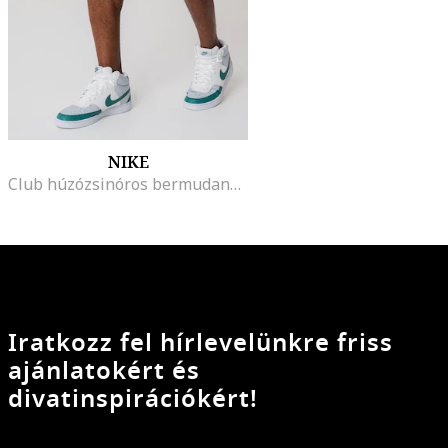
NIKE
Club húzózsinóros bermudanadrág, Világoskék
Iratkozz fel hírlevelünkre friss
ajánlatokért és
divatinspirációkért!