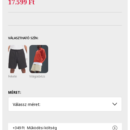
17.599 Ft
VÁLASZTHATÓ SZÍN:
Fekete
Világosbézs
MÉRET:
Válassz méret:
+349 Ft
Működési költség