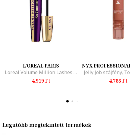
L'OREAL PARIS
NYX PROFESSIONAL
Loreal Volume Million Lashes So Couture Black Eyelash szempillaspirál
Jelly Job szájfény, Toas
4.919 Ft
4.785 Ft
Legutóbb megtekintett termékek