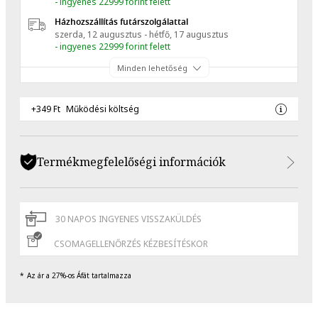
- ingyenes 22999 forint felett
Házhozszállítás futárszolgálattal
szerda, 12 augusztus - hétfő, 17 augusztus
- ingyenes 22999 forint felett
Minden lehetőség
+349 Ft
Működési költség
Termékmegfelelőségi információk
30 NAPOS INGYENES VISSZAKÜLDÉS
CSOMAGELLENŐRZÉS KÉZBESÍTÉSKOR
Az ár a 27%-os Áfát tartalmazza