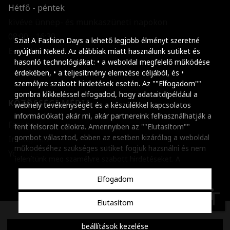
Hétfő - péntek
kivéve ünnep- és munkaszüneti napokon
Szöveg méretének n
08:00 - 16:30
Szia! A Fashion Days a lehető legjobb élményt szeretné
E-mail küldése
Szöveg méretének c
nyújtani Neked. Az alábbiak miatt használunk sütiket és
hasonló technológiákat: • a weboldal megfelelő működése
Szóköz növelése
érdekében, • a teljesítmény elemzése céljából, és •
személyre szabott hirdetések esetén. Az ""Elfogadom""
Szóköz csökkentése
gombra klikkeléssel elfogadod, hogy adataitd(például a
KÖZÖSSÉGI MÉDIA
webhely tevékenységét és a készülékkel kapcsolatos
Sortávolság növelés
információkat) akár mi, akár partnereink felhasználhatják a
Facebook
fent felsorolt célokra. Amennyiben az ""Elutasítom""
Sortávolság csökken
gombot választod, ebben az esetben kizárólag a weboldal
Instagram
működéséhez szükséges sütiket fogjuk hazsnálni és nem
Színek invertálása
Youtube
jelenítünk meg szamélyre szabott hirdetéseket. A
beállításaidat bármikor módosíthatod, a ""Beállítások
Szürke színárnyalato
Elfogadom
kezelése"" gombra kattintva. Tudj meg többet
Cookie
Nagy kurzor
szabályzatunkról
.
accessibility
Elutasítom
Linkek aláhúzása
Copyright © 2001-2026 Dante International SA, Adószám:
beállítások kezelése