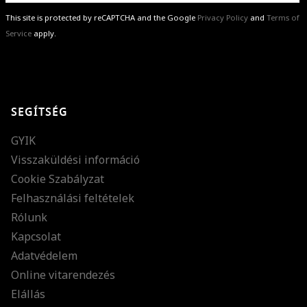
This site is protected by reCAPTCHA and the Google
Privacy Policy
and
Terms of
Service
apply.
GRATULÁLUNK!
Sikeresen feliratkoztál hírlevelünkre a(z)
%email%
címmel.
Alig várjuk, hogy elküldhessük neked márkáink legújabb kollekcióit,
SEGÍTSÉG
különleges ajánlatainkat és stílustippjeinket!
GYIK
Visszaküldési információ
Cookie Szabályzat
Felhasználási feltételek
Rólunk
Kapcsolat
Adatvédelem
Online vitarendezés
Elállás