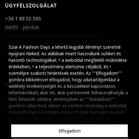
ÜGYFÉLSZOLGÁLAT
+36 1 88 55 505
Hétfő - péntek
kivéve ünnep- és munkaszüneti napokon
Szöveg méretének n
08:00 - 16:30
Szia! A Fashion Days a lehető legjobb élményt szeretné
E-mail küldése
Szöveg méretének c
nyújtani Neked. Az alábbiak miatt használunk sütiket és
hasonló technológiákat: • a weboldal megfelelő működése
Szóköz növelése
érdekében, • a teljesítmény elemzése céljából, és •
személyre szabott hirdetések esetén. Az ""Elfogadom""
Szóköz csökkentése
gombra klikkeléssel elfogadod, hogy adataitd(például a
KÖZÖSSÉGI MÉDIA
webhely tevékenységét és a készülékkel kapcsolatos
Sortávolság növelés
információkat) akár mi, akár partnereink felhasználhatják a
Facebook
fent felsorolt célokra. Amennyiben az ""Elutasítom""
Sortávolság csökken
gombot választod, ebben az esetben kizárólag a weboldal
Instagram
működéséhez szükséges sütiket fogjuk hazsnálni és nem
Színek invertálása
Youtube
jelenítünk meg szamélyre szabott hirdetéseket. A
beállításaidat bármikor módosíthatod, a ""Beállítások
Szürke színárnyalato
Elfogadom
kezelése"" gombra kattintva. Tudj meg többet
Cookie
Nagy kurzor
szabályzatunkról
.