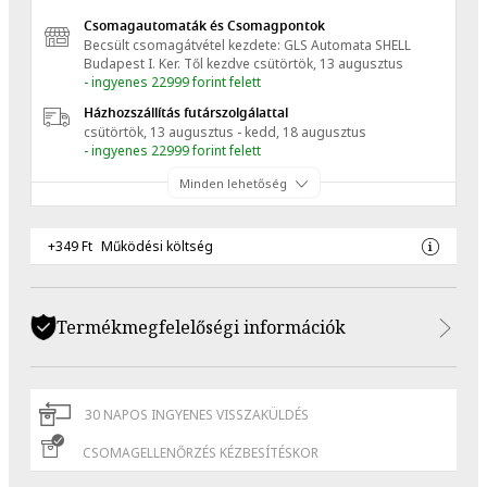
Csomagautomaták és Csomagpontok
Becsült csomagátvétel kezdete: GLS Automata SHELL
Budapest I. Ker.
Től kezdve
csütörtök, 13 augusztus
- ingyenes 22999 forint felett
Házhozszállítás futárszolgálattal
csütörtök, 13 augusztus - kedd, 18 augusztus
- ingyenes 22999 forint felett
Minden lehetőség
+349 Ft
Működési költség
Termékmegfelelőségi információk
30 NAPOS INGYENES VISSZAKÜLDÉS
CSOMAGELLENŐRZÉS KÉZBESÍTÉSKOR