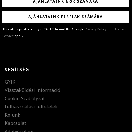
AJÁNLATAINK NŐK SZÁMÁRA
AJÁNLATAINK FÉRFIAK SZÁMÁRA
This site is protected by reCAPTCHA and the Google
Privacy Policy
and
Terms of
Service
apply.
GRATULÁLUNK!
Sikeresen feliratkoztál hírlevelünkre a(z)
%email%
címmel.
Alig várjuk, hogy elküldhessük neked márkáink legújabb kollekcióit,
SEGÍTSÉG
különleges ajánlatainkat és stílustippjeinket!
GYIK
Visszaküldési információ
Cookie Szabályzat
Felhasználási feltételek
Rólunk
Kapcsolat
Adatvédelem