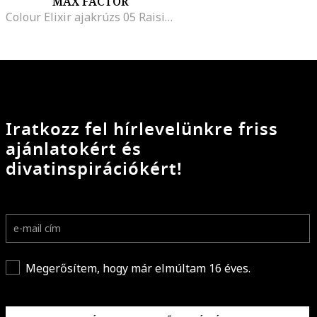
MAX FACTOR
Colour Elixir ajakrúzs 05 Raisin, 4 g, Bewitching Coral
Iratkozz fel hírlevelünkre friss
ajánlatokért és
divatinspirációkért!
Megerősítem, hogy már elmúltam 16 éves.