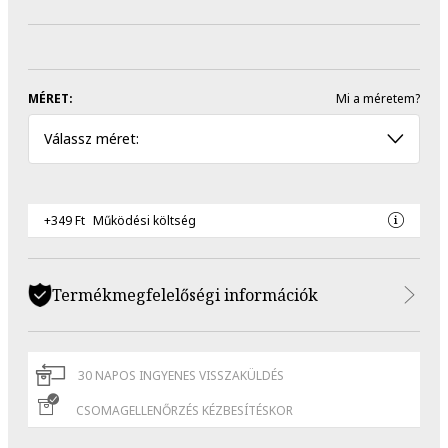
MÉRET:
Mi a méretem?
Válassz méret:
+349 Ft
Működési költség
Termékmegfelelőségi információk
30 NAPOS INGYENES VISSZAKÜLDÉS
CSOMAGELLENŐRZÉS KÉZBESÍTÉSKOR