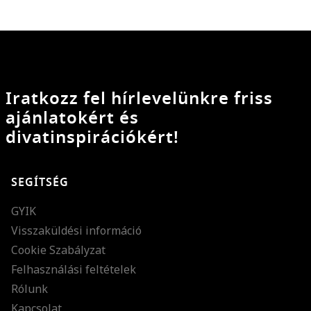
Iratkozz fel hírlevelünkre friss
ajánlatokért és
divatinspirációkért!
SEGÍTSÉG
GYIK
Visszaküldési információ
Cookie Szabályzat
Felhasználási feltételek
Rólunk
Kapcsolat