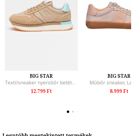
BIG STAR
BIG STAR
Textilsneaker nyersbőr betétekkel, Bézs
Műbőr sneaker, Laz
12.799 Ft
8.999 Ft
Legutóbb megtekintett termékek