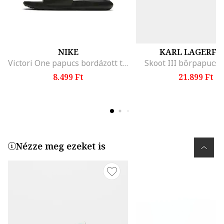
NIKE
KARL LAGERFE
Victori One papucs bordázott talppal, Fehér/Fekete
Skoot III bőrpapucs,
8.499 Ft
21.899 Ft
Nézze meg ezeket is