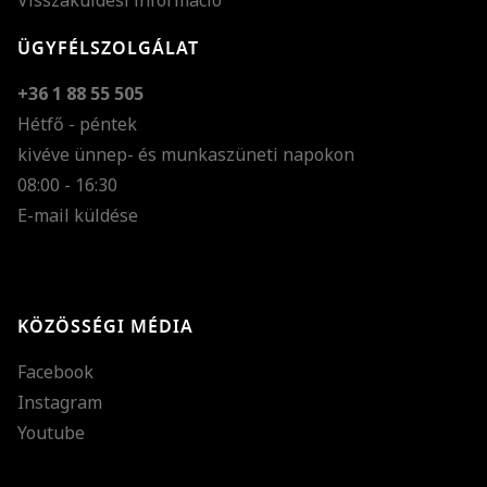
Visszaküldési információ
ÜGYFÉLSZOLGÁLAT
+36 1 88 55 505
Hétfő - péntek
kivéve ünnep- és munkaszüneti napokon
Szöveg méretének n
08:00 - 16:30
E-mail küldése
Szöveg méretének c
Szóköz növelése
Szóköz csökkentése
KÖZÖSSÉGI MÉDIA
Sortávolság növelés
Facebook
Sortávolság csökken
Instagram
Színek invertálása
Youtube
Szürke színárnyalato