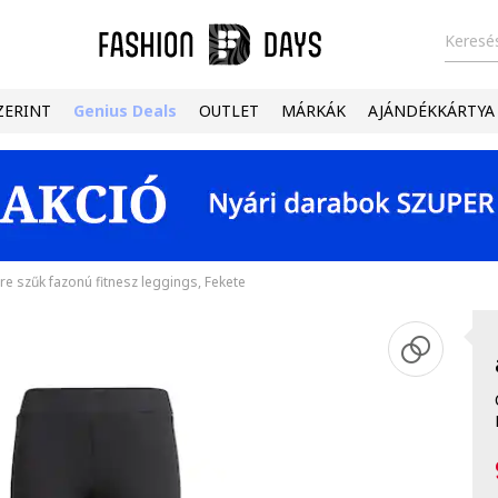
Keresés
ZERINT
Genius Deals
OUTLET
MÁRKÁK
AJÁNDÉKKÁRTYA
re szűk fazonú fitnesz leggings, Fekete