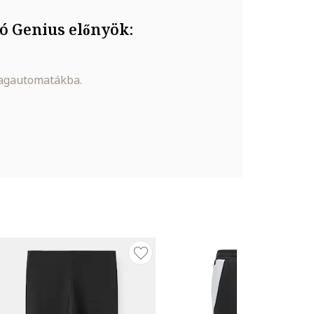
ó Genius előnyök:
magautomatákba.