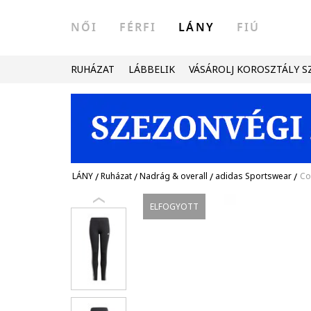
NŐI
FÉRFI
LÁNY
FIÚ
RUHÁZAT
LÁBBELIK
VÁSÁROLJ KOROSZTÁLY S
LÁNY
/
Ruházat
/
Nadrág & overall
/
adidas Sportswear
/
Co
ELFOGYOTT