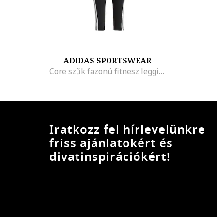
ADIDAS SPORTSWEAR
Core szűk fazonú fitnesz leggings, Fekete
Iratkozz fel hírlevelünkre
friss ajánlatokért és
divatinspirációkért!