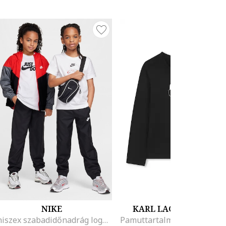
NIKE
KARL LAGERFELD KID
Uniszex szabadidőnadrág logóval, Fehér/Fekete