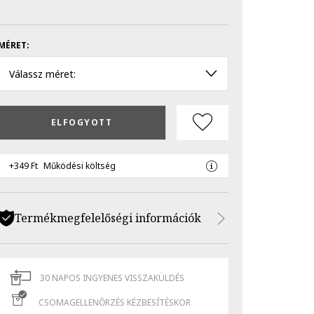
MÉRET:
Válassz méret:
ELFOGYOTT
+349 Ft
Működési költség
Termékmegfelelőségi információk
30 NAPOS INGYENES VISSZAKÜLDÉS
CSOMAGELLENŐRZÉS KÉZBESÍTÉSKOR