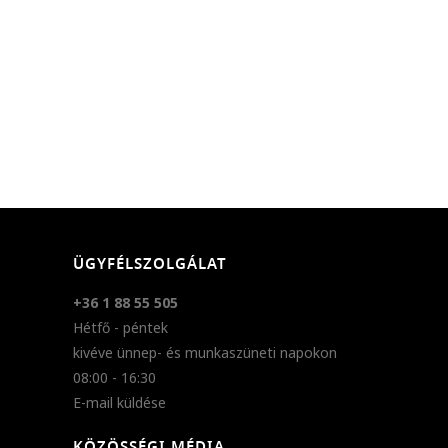
ÜGYFÉLSZOLGÁLAT
+36 1 88 55 505
Hétfő - péntek
kivéve ünnep- és munkaszüneti napokon
08:00 - 16:30
E-mail küldése
KÖZÖSSÉGI MÉDIA