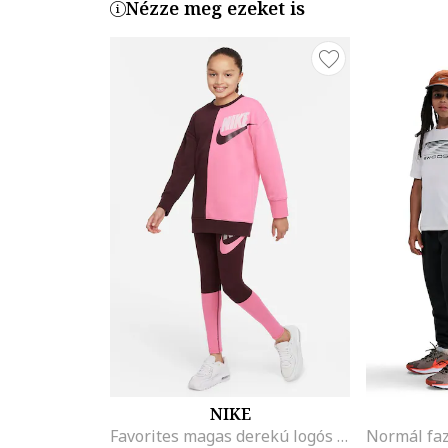
Nézze meg ezeket is
NIKE
Favorites magas derekú logós leggings