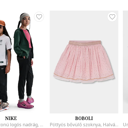
NIKE
BOBOLI
Normál fazonú logós nadrág, Fekete
Pöttyös bővülő szoknya, Halvány rózsaszín