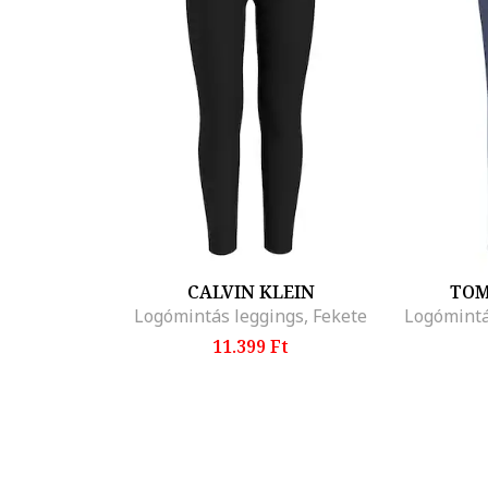
CALVIN KLEIN
TOM
Logómintás leggings, Fekete
Logómintá
11.399 Ft