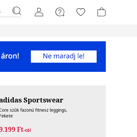
...
adidas Sportswear
Core szűk fazonú fitnesz leggings,
Fekete
9.199 Ft
-tól