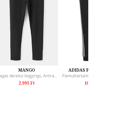
MANGO
ADIDAS PERFORMANC
Magas derekú leggings, Antracitszürke
2.995 Ft
10.499 Ft