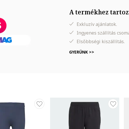
A termékhez tartoz
Exkluzív ajánlatok.
sztán
Ingyenes szállítás cso
Elsőbbségi kiszállítás.
GYERÜNK >>