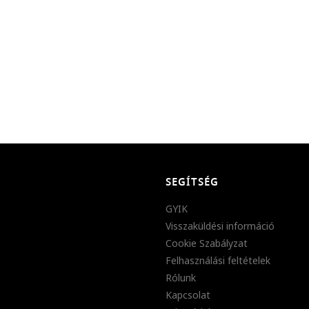
SEGÍTSÉG
GYIK
Visszaküldési információ
Cookie Szabályzat
Felhasználási feltételek
Rólunk
Kapcsolat