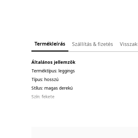
Termékleírás
Szállítás & fizetés
Visszak
Általános jellemzők
Terméktípus: leggings
Típus: hosszú
Stílus: magas derekú
Szín: fekete
Anyag: poliészter, fenntartható
Anyagtechnológia: aeroready
Minta: egyszínű
Évszak: tavasz-nyár, ősz-tél