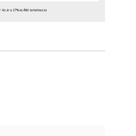
Az ár a 27%-os Áfát tartalmazza