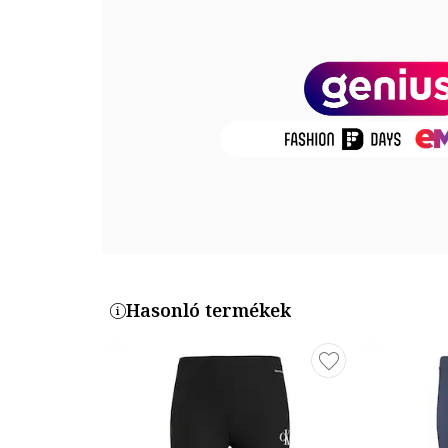
Sport: fitnesz/edzés
Részletek: logós részletek
Anyag jellemzői
Külső anyag: 91% újrahasznosított poliészter, 9% ela
Termékszám
GN1453
Hasonló termékek