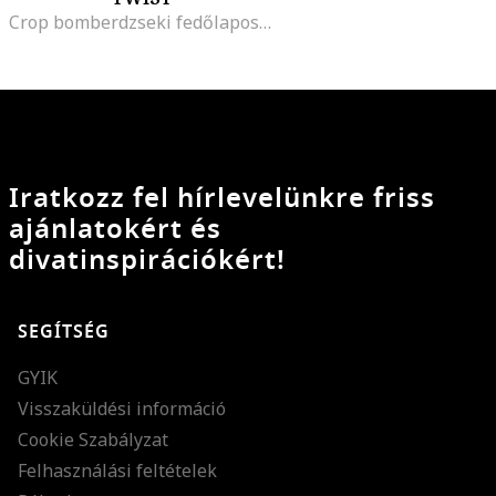
Crop bomberdzseki fedőlapos zsebekkel, Fekete
Iratkozz fel hírlevelünkre friss
ajánlatokért és
divatinspirációkért!
SEGÍTSÉG
GYIK
Visszaküldési információ
Cookie Szabályzat
Felhasználási feltételek