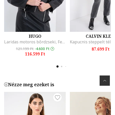
HUGO
CALVIN KLEI
Laridas motoros bőrdzseki, Fekete
121.199 Ft
-4.600 Ft
87.699 Ft
116.599 Ft
Nézze meg ezeket is