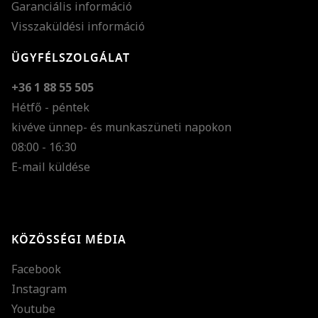
Garanciális információ
Visszaküldési információ
ÜGYFÉLSZOLGÁLAT
+36 1 88 55 505
Hétfő - péntek
kivéve ünnep- és munkaszüneti napokon
Szöveg méretének n
08:00 - 16:30
E-mail küldése
Szöveg méretének c
Szóköz növelése
Szóköz csökkentése
KÖZÖSSÉGI MÉDIA
Sortávolság növelés
Facebook
Sortávolság csökken
Instagram
Színek invertálása
Youtube