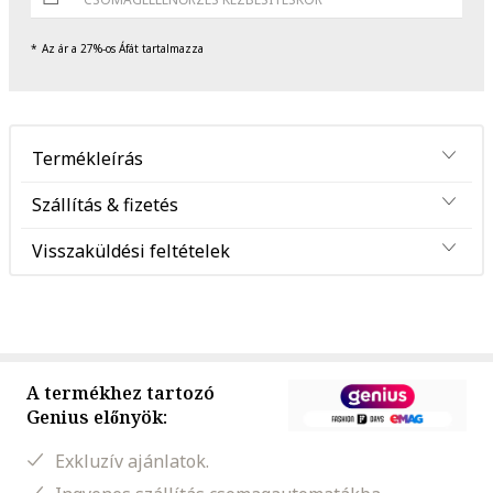
Az ár a 27%-os Áfát tartalmazza
Termékleírás
Szállítás & fizetés
Visszaküldési feltételek
A termékhez tartozó
Genius előnyök:
Exkluzív ajánlatok.