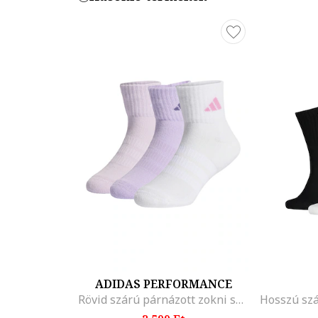
ADIDAS PERFORMANCE
Rövid szárú párnázott zokni szett - 3 pár, Halványlila/Törtfehér/Halvány rózsaszín
Hosszú szá