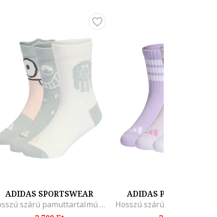
ADIDAS SPORTSWEAR
ADIDAS PERFORMANC
Hosszú szárú pamuttartalmú zokni szett - 3 pár, Halványzöld/Törtfehér