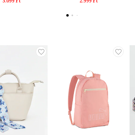
3.099 Ft
2.999 Ft