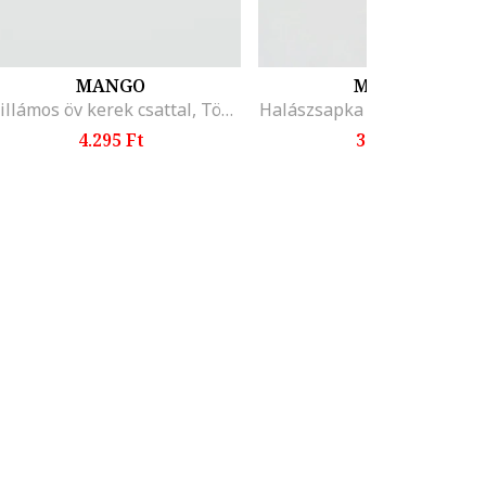
MANGO
MANGO
Csillámos öv kerek csattal, Többszínű
Halászsapka megkötővel, F
4.295 Ft
3.295 Ft