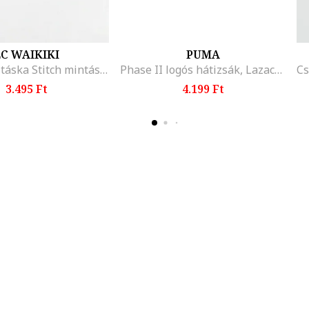
C WAIKIKI
PUMA
Műbőr válltáska Stitch mintás kendővel, Csontszín/Kék
Phase II logós hátizsák, Lazacszín
3.495 Ft
4.199 Ft