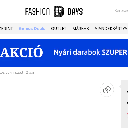
Keresés
ZERINT
Genius Deals
OUTLET
MÁRKÁK
AJÁNDÉKKÁRTYA
os zokni szett - 2 pár