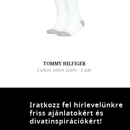
TOMMY HILFIGER
Csíkos zokni szett - 2 pár
Iratkozz fel hírlevelünkre
friss ajánlatokért és
divatinspirációkért!