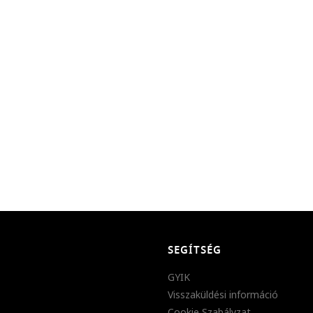
SEGÍTSÉG
GYIK
Visszaküldési információ
Cookie Szabályzat