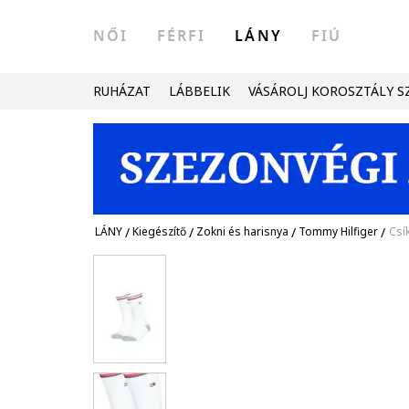
NŐI
FÉRFI
LÁNY
FIÚ
RUHÁZAT
LÁBBELIK
VÁSÁROLJ KOROSZTÁLY S
LÁNY
/
Kiegészítő
/
Zokni és harisnya
/
Tommy Hilfiger
/
Csík