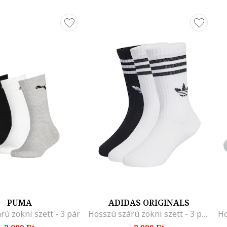
PUMA
ADIDAS ORIGINALS
rú zokni szett - 3 pár
Hosszú szárú zokni szett - 3 pár, Fehér/Fekete