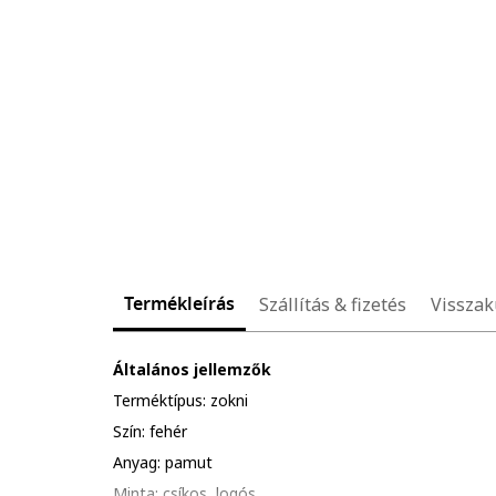
Termékleírás
Szállítás & fizetés
Visszak
Általános jellemzők
Terméktípus: zokni
Szín: fehér
Anyag: pamut
Minta: csíkos, logós