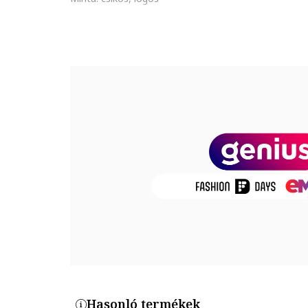
Összetétel
Külső anyag: 80% pamut, 18% poliamid, 2% elasztán
Termékszám
100001500-300
Hasonló termékek