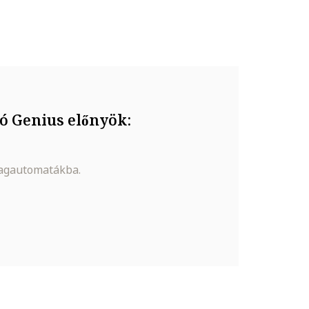
ó Genius előnyök:
magautomatákba.