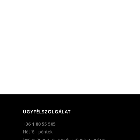
ÜGYFÉLSZOLGÁLAT
+36 1 88 55 505
Hétfő - péntek
kivéve ünnep- és munkaszüneti napokon