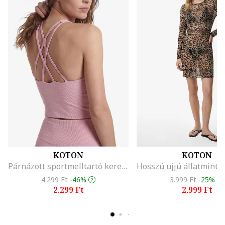
KOTON
KOTON
Párnázott sportmelltartó keresztpántokkal, Világos rózsaszín
4.299 Ft
-46%
3.999 Ft
-25%
2.299 Ft
2.999 Ft