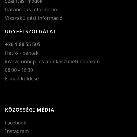
Szállítási módok
Garanciális információ
Visszaküldési információ
ÜGYFÉLSZOLGÁLAT
+36 1 88 55 505
Hétfő - péntek
kivéve ünnep- és munkaszüneti napokon
Szöveg méretének n
08:00 - 16:30
E-mail küldése
Szöveg méretének c
Szóköz növelése
Szóköz csökkentése
KÖZÖSSÉGI MÉDIA
Sortávolság növelés
Facebook
Sortávolság csökken
Instagram