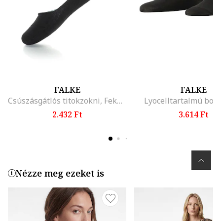
FALKE
FALKE
Csúszásgátlós titokzokni, Fekete
Lyocelltartalmú bok
2.432 Ft
3.614 Ft
Nézze meg ezeket is