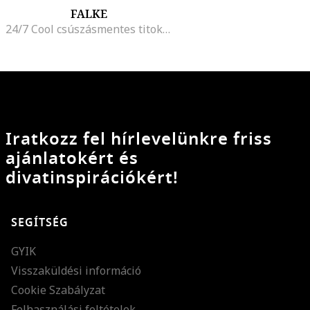
FALKE
24/7 Cool csúszásmentes titokzokni, Fekete
Iratkozz fel hírlevelünkre friss
ajánlatokért és
divatinspirációkért!
SEGÍTSÉG
GYIK
Visszaküldési információ
Cookie Szabályzat
Felhasználási feltételek