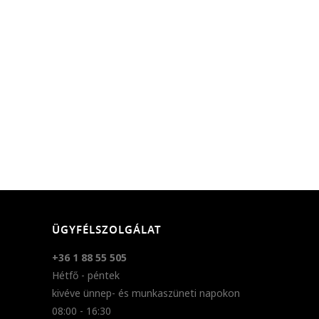
ÜGYFÉLSZOLGÁLAT
+36 1 88 55 505
Hétfő - péntek
kivéve ünnep- és munkaszüneti napokon
08:00 - 16:30