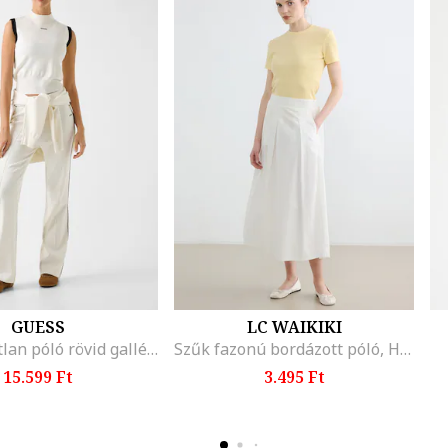
GUESS
LC WAIKIKI
Kötött ujjatlan póló rövid gallérral, Törtfehér
Szűk fazonú bordázott póló, Halványsárga
15.599 Ft
3.495 Ft