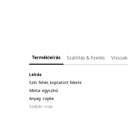
Termékleírás
Szállítás & fizetés
Visszak
Leírás
Szín: fehér, koptatott fekete
Minta: egyszínű
Anyag: csipke
Szabás: crop
Gallér: kerek
Ujjhossz: rövid ujjú