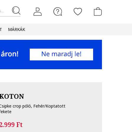
...
T
MÁRKÁK
KOTON
Csipke crop póló, Fehér/Koptatott
fekete
2.999 Ft