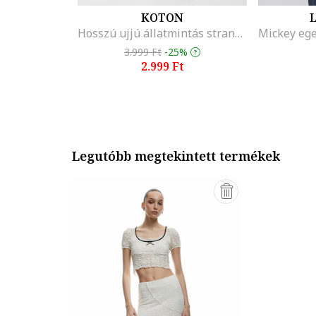
KOTON
L
Hosszú ujjú állatmintás strandruha, Barna/Bézs
3.999 Ft
-25%
2.999 Ft
Legutóbb megtekintett termékek