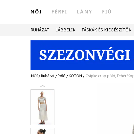
NŐI
FÉRFI
LÁNY
FIÚ
RUHÁZAT
LÁBBELIK
TÁSKÁK ÉS KIEGÉSZÍTŐK
NŐI
/
Ruházat
/
Póló
/
KOTON
/
Csipke crop póló, Fehér/Kop