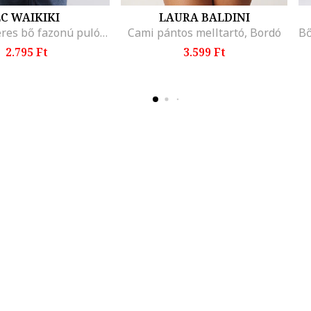
C WAIKIKI
LAURA BALDINI
Mickey egeres bő fazonú pulóver, Angolzöld/Törtfehér
Cami pántos melltartó, Bordó
2.795 Ft
3.599 Ft