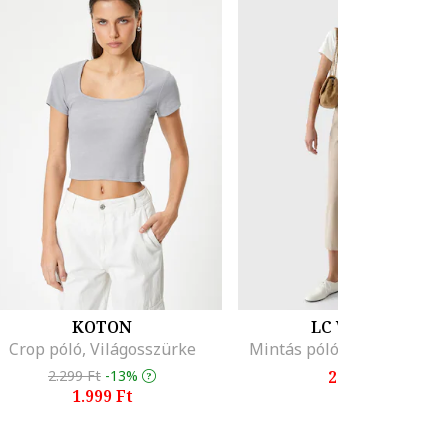
KOTON
LC WAIKIKI
Crop póló, Világosszürke
Mintás póló, Fehér/Kréms
2.299 Ft
-13%
2.795 Ft
1.999 Ft