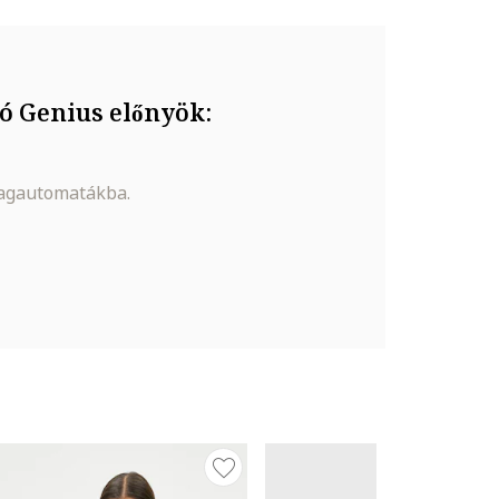
ó Genius előnyök:
magautomatákba.