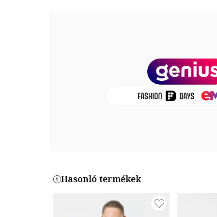
Összetétel
Külső anyag: 55% poliamid, 42% pamut, 3% elasztán
Termékszám
5SAL10707IK-010
Hasonló termékek