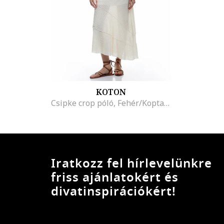
KOTON
Csipke crop póló, Fehér/Koptatott fekete
Iratkozz fel hírlevelünkre
friss ajánlatokért és
divatinspirációkért!