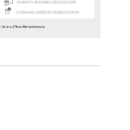
30 NAPOS INGYENES VISSZAKÜLDÉS
CSOMAGELLENŐRZÉS KÉZBESÍTÉSKOR
Az ár a 27%-os Áfát tartalmazza