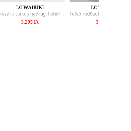
LC WAIKIKI
LC WAIKIKI
Bő szárú csíkos nadrág, Fehér/Fekete
3.295 Ft
3.495 Ft