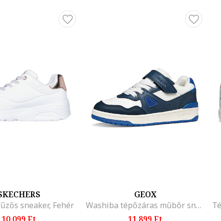
SKECHERS
GEOX
fűzős sneaker, Fehér
Washiba tépőzáras műbőr sneaker, Fehér/Sötétkék
10.099 Ft
11.899 Ft