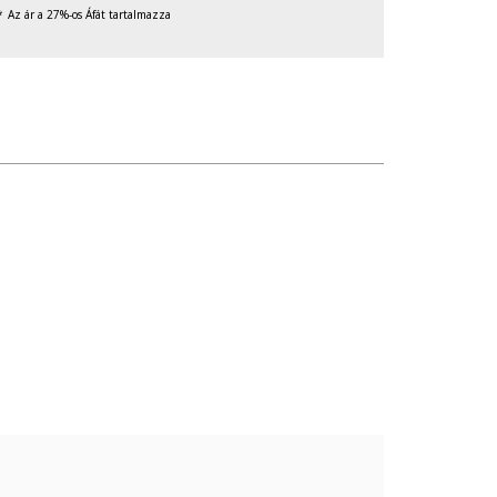
Az ár a 27%-os Áfát tartalmazza