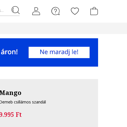
...
Mango
Demeb csillámos szandál
9.995 Ft