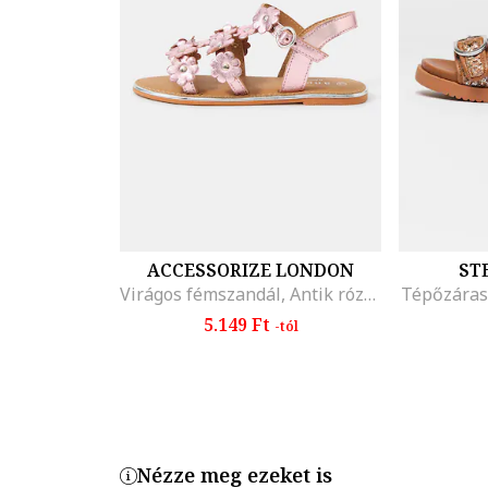
ACCESSORIZE LONDON
ST
Virágos fémszandál, Antik rózsaszín
Tépőzáras
5.149 Ft
-tól
Nézze meg ezeket is