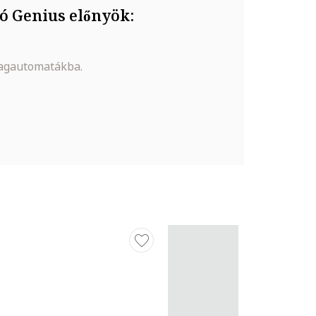
ó Genius előnyök:
magautomatákba.