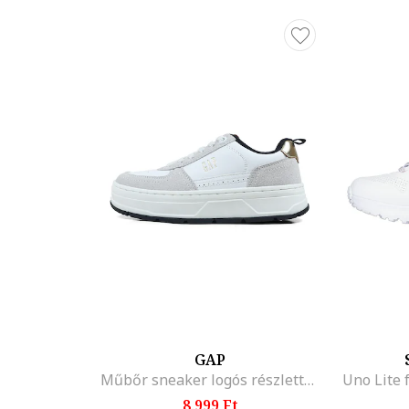
GAP
Műbőr sneaker logós részlettel, Fehér
Uno Lite 
8.999 Ft