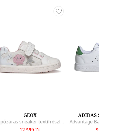
GEOX
ADIDAS SPORTSWEA
Tépőzáras sneaker textilrészletekkel, Halványkék/Törtfehér
12.599 Ft
9.299 Ft