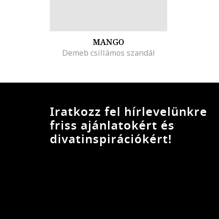
MANGO
Demeb csillámos szandál
Iratkozz fel hírlevelünkre
friss ajánlatokért és
divatinspirációkért!