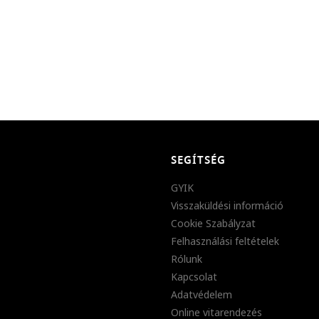
SEGÍTSÉG
GYIK
Visszaküldési információ
Cookie Szabályzat
Felhasználási feltételek
Rólunk
Kapcsolat
Adatvédelem
Online vitarendezés