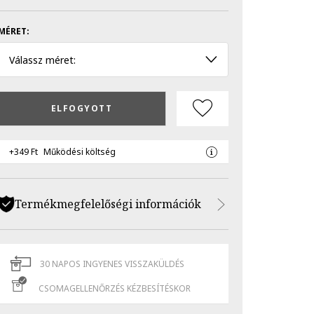
MÉRET:
Válassz méret:
ELFOGYOTT
+349 Ft
Működési költség
Termékmegfelelőségi információk
30 NAPOS INGYENES VISSZAKÜLDÉS
CSOMAGELLENŐRZÉS KÉZBESÍTÉSKOR