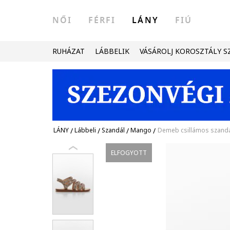
NŐI
FÉRFI
LÁNY
FIÚ
RUHÁZAT
LÁBBELIK
VÁSÁROLJ KOROSZTÁLY S
LÁNY
/
Lábbeli
/
Szandál
/
Mango
/
Demeb csillámos szand
ELFOGYOTT