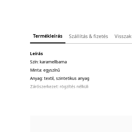
Termékleírás
Szállítás & fizetés
Visszak
Leírás
Szín: karamellbarna
Minta: egyszínű
Anyag: textil, szintetikus anyag
Zárószerkezet: rögzítés nélküli
Talp típusa: lapos
Részletek: csillámos, rugalmas sarokpánt
Anyag részletei
Felsőrész: textil, egyéb anyagok
Belső anyag: egyéb anyagok