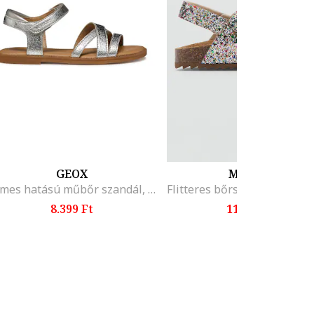
GEOX
MANGO
Fémes hatású műbőr szandál, Ezüstszín
Flitteres bőrszandál, Többs
8.399 Ft
11.995 Ft