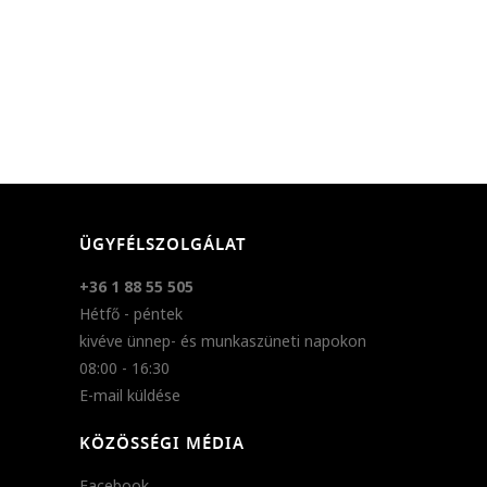
ÜGYFÉLSZOLGÁLAT
+36 1 88 55 505
Hétfő - péntek
kivéve ünnep- és munkaszüneti napokon
08:00 - 16:30
E-mail küldése
KÖZÖSSÉGI MÉDIA
Facebook