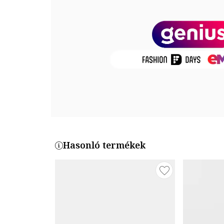
Talp anyaga: egyéb anyagok
Termékszám
67026327-85
Hasonló termékek