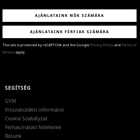
AJÁNLATAINK NŐK SZÁMÁRA
AJÁNLATAINK FÉRFIAK SZÁMÁRA
This site is protected by reCAPTCHA and the Google
Privacy Policy
and
Terms of
Service
apply.
GRATULÁLUNK!
Sikeresen feliratkoztál hírlevelünkre a(z)
%email%
címmel.
Alig várjuk, hogy elküldhessük neked márkáink legújabb kollekcióit,
SEGÍTSÉG
különleges ajánlatainkat és stílustippjeinket!
GYIK
Visszaküldési információ
Cookie Szabályzat
Felhasználási feltételek
Rólunk