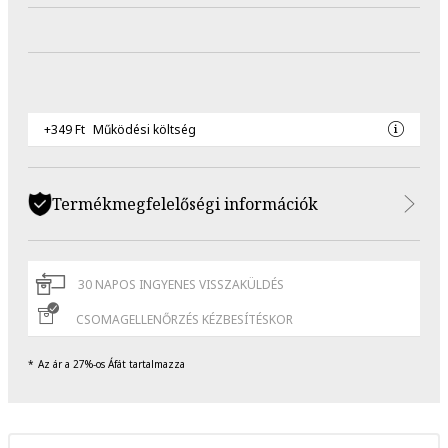
+349 Ft
Működési költség
Termékmegfelelőségi információk
30 NAPOS INGYENES VISSZAKÜLDÉS
CSOMAGELLENŐRZÉS KÉZBESÍTÉSKOR
Az ár a 27%-os Áfát tartalmazza