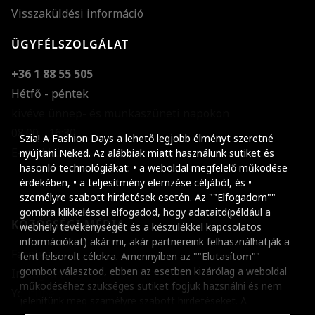
Visszaküldési információ
ÜGYFÉLSZOLGÁLAT
+36 1 88 55 505
Hétfő - péntek
kivéve ünnep- és munkaszüneti napokon
Szöveg méretének n
08:00 - 16:30
Szia! A Fashion Days a lehető legjobb élményt szeretné
E-mail küldése
Szöveg méretének c
nyújtani Neked. Az alábbiak miatt használunk sütiket és
hasonló technológiákat: • a weboldal megfelelő működése
Szóköz növelése
érdekében, • a teljesítmény elemzése céljából, és •
személyre szabott hirdetések esetén. Az ""Elfogadom""
Szóköz csökkentése
gombra klikkeléssel elfogadod, hogy adataitd(például a
KÖZÖSSÉGI MÉDIA
webhely tevékenységét és a készülékkel kapcsolatos
Sortávolság növelés
információkat) akár mi, akár partnereink felhasználhatják a
Facebook
fent felsorolt célokra. Amennyiben az ""Elutasítom""
Sortávolság csökken
gombot választod, ebben az esetben kizárólag a weboldal
Instagram
működéséhez szükséges sütiket fogjuk hazsnálni és nem
Színek invertálása
Youtube
jelenítünk meg szamélyre szabott hirdetéseket. A