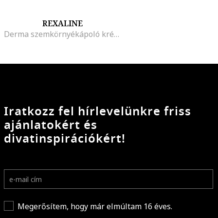
REXALINE
Derma szemkörnyékápoló krém, 15 ml
Iratkozz fel hírlevelünkre friss
ajánlatokért és
divatinspirációkért!
Megerősítem, hogy már elmúltam 16 éves.