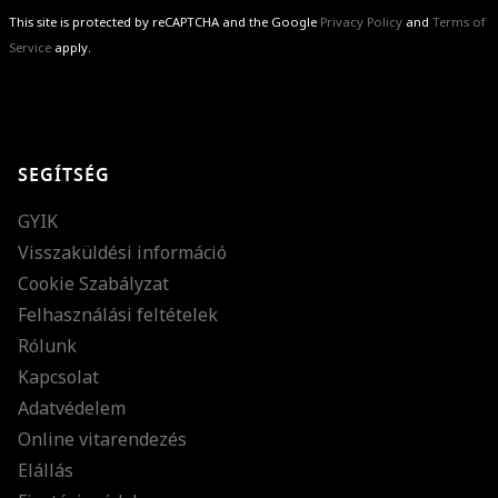
This site is protected by reCAPTCHA and the Google
Privacy Policy
and
Terms of
Service
apply.
GRATULÁLUNK!
Sikeresen feliratkoztál hírlevelünkre a(z)
%email%
címmel.
Alig várjuk, hogy elküldhessük neked márkáink legújabb kollekcióit,
SEGÍTSÉG
különleges ajánlatainkat és stílustippjeinket!
GYIK
Visszaküldési információ
Cookie Szabályzat
Felhasználási feltételek
Rólunk
Kapcsolat
Adatvédelem
Online vitarendezés
Elállás