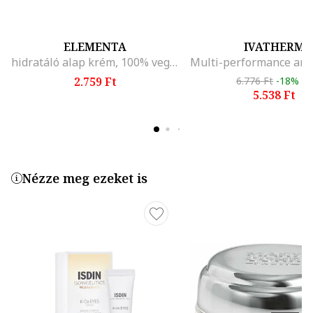
ELEMENTA
IVATHERM
hidratáló alap krém, 100% vegán, minden bőrtípusra, 50 ml
2.759 Ft
6.776 Ft
-18%
5.538 Ft
Nézze meg ezeket is