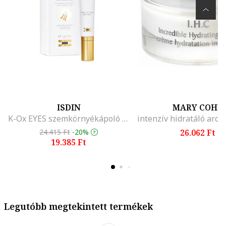
ISDIN
MARY COHR
K-Ox EYES szemkörnyékápoló krém K-vitamin-oxiddal a sötét karikák elhalványítására, 15 ml
24.415 Ft
-20%
26.062 Ft
19.385 Ft
Legutóbb megtekintett termékek