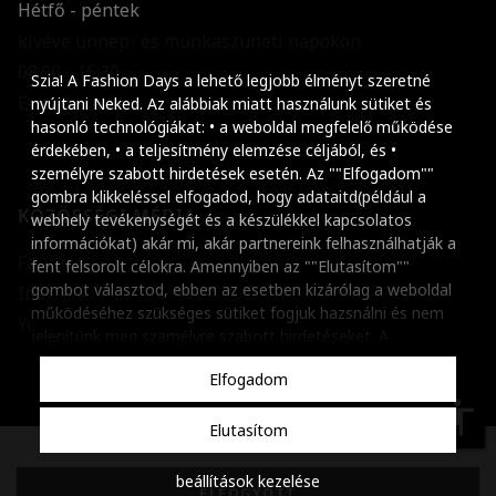
Hétfő - péntek
kivéve ünnep- és munkaszüneti napokon
Szöveg méretének n
08:00 - 16:30
Szia! A Fashion Days a lehető legjobb élményt szeretné
E-mail küldése
Szöveg méretének c
nyújtani Neked. Az alábbiak miatt használunk sütiket és
hasonló technológiákat: • a weboldal megfelelő működése
Szóköz növelése
érdekében, • a teljesítmény elemzése céljából, és •
személyre szabott hirdetések esetén. Az ""Elfogadom""
Szóköz csökkentése
gombra klikkeléssel elfogadod, hogy adataitd(például a
KÖZÖSSÉGI MÉDIA
webhely tevékenységét és a készülékkel kapcsolatos
Sortávolság növelés
információkat) akár mi, akár partnereink felhasználhatják a
Facebook
fent felsorolt célokra. Amennyiben az ""Elutasítom""
Sortávolság csökken
gombot választod, ebben az esetben kizárólag a weboldal
Instagram
működéséhez szükséges sütiket fogjuk hazsnálni és nem
Színek invertálása
Youtube
jelenítünk meg szamélyre szabott hirdetéseket. A
beállításaidat bármikor módosíthatod, a ""Beállítások
Szürke színárnyalato
Elfogadom
kezelése"" gombra kattintva. Tudj meg többet
Cookie
Nagy kurzor
szabályzatunkról
.
accessibility
Elutasítom
Linkek aláhúzása
Copyright © 2001-2026 Dante International SA, Adószám:
beállítások kezelése
Animációk letiltása
26915131-2-51
ELFOGYOTT