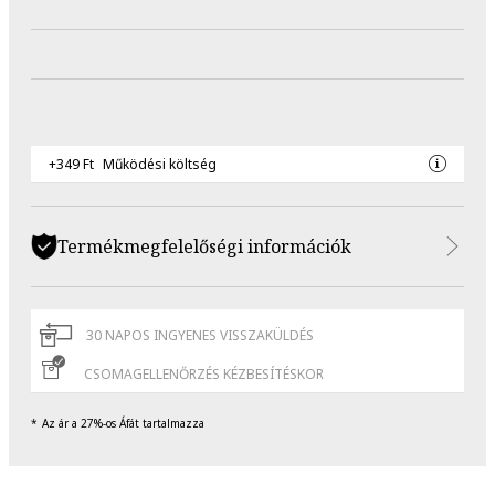
+349 Ft
Működési költség
Termékmegfelelőségi információk
30 NAPOS INGYENES VISSZAKÜLDÉS
CSOMAGELLENŐRZÉS KÉZBESÍTÉSKOR
Az ár a 27%-os Áfát tartalmazza