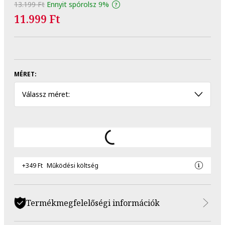
13.199 Ft
Ennyit spórolsz
9%
11.999 Ft
MÉRET:
Válassz méret:
+349 Ft
Működési költség
Termékmegfelelőségi információk