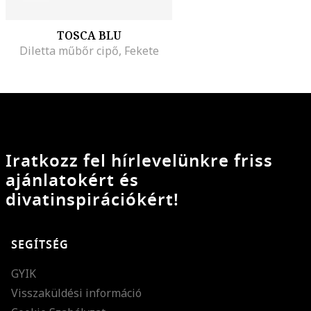
TOSCA BLU
Diletta műbőr cipő, Fekete
Iratkozz fel hírlevelünkre friss
ajánlatokért és
divatinspirációkért!
SEGÍTSÉG
GYIK
Visszaküldési információ