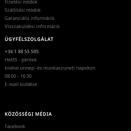
Fizetési módok
Szállítási módok
Garanciális információ
Visszaküldési információ
ÜGYFÉLSZOLGÁLAT
+36 1 88 55 505
Hétfő - péntek
kivéve ünnep- és munkaszüneti napokon
Szöveg méretének n
08:00 - 16:30
E-mail küldése
Szöveg méretének c
Szóköz növelése
Szóköz csökkentése
KÖZÖSSÉGI MÉDIA
Sortávolság növelés
Facebook
Sortávolság csökken