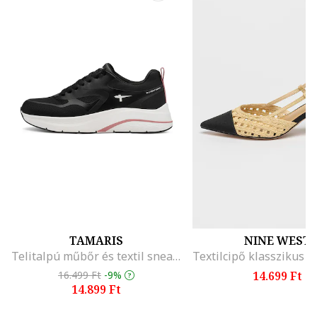
TAMARIS
NINE WEST
Telitalpú műbőr és textil sneaker, Fekete/Törtfehér
16.499 Ft
-9%
14.699 Ft
14.899 Ft