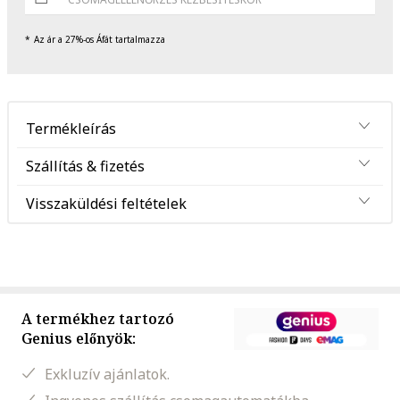
Az ár a 27%-os Áfát tartalmazza
Termékleírás
Szállítás & fizetés
Visszaküldési feltételek
A termékhez tartozó
Genius előnyök:
Exkluzív ajánlatok.