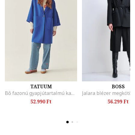
TATUUM
BOSS
Bő fazonú gyapjútartalmú kabát, Királykék
52.990 Ft
56.299 Ft