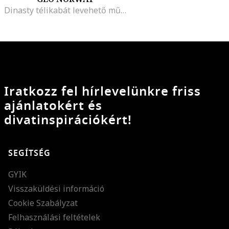
Dinasty télikabát levehető műszőrme szegéllyel, Sötétszürke
Iratkozz fel hírlevelünkre friss
ajánlatokért és
divatinspirációkért!
SEGÍTSÉG
GYIK
Visszaküldési információ
Cookie Szabályzat
Felhasználási feltételek