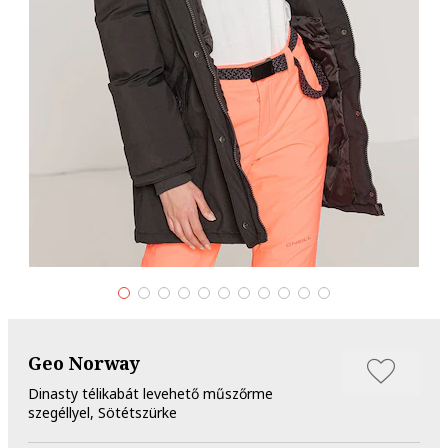
Geo Norway
Dinasty télikabát levehető műszőrme
szegéllyel, Sötétszürke