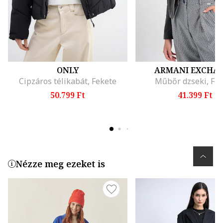
ONLY
ARMANI EXCHA
Cipzáros télikabát, Fekete
Műbőr dzseki, Fe
50.799 Ft
41.399 Ft
Nézze meg ezeket is