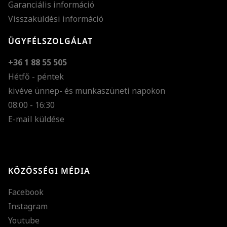
Garanciális információ
Visszaküldési információ
ÜGYFÉLSZOLGÁLAT
+36 1 88 55 505
Hétfő - péntek
kivéve ünnep- és munkaszüneti napokon
Szöveg méretének n
08:00 - 16:30
E-mail küldése
Szöveg méretének c
Szóköz növelése
Szóköz csökkentése
KÖZÖSSÉGI MÉDIA
Sortávolság növelés
Facebook
Sortávolság csökken
Instagram
Színek invertálása
Youtube