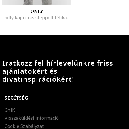
ONLY
Dolly kapucnis steppelt télikabát, Fekete
Iratkozz fel hírlevelünkre friss
ajánlatokért és
divatinspirációkért!
SEGÍTSÉG
GYIK
Visszaküldési információ
Cookie Szabályzat