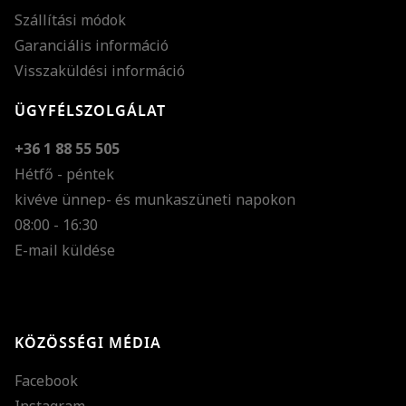
Szállítási módok
Garanciális információ
Visszaküldési információ
ÜGYFÉLSZOLGÁLAT
+36 1 88 55 505
Hétfő - péntek
kivéve ünnep- és munkaszüneti napokon
Szöveg méretének n
08:00 - 16:30
E-mail küldése
Szöveg méretének c
Szóköz növelése
Szóköz csökkentése
KÖZÖSSÉGI MÉDIA
Sortávolság növelés
Facebook
Sortávolság csökken