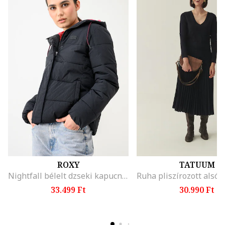
ROXY
TATUUM
Nightfall bélelt dzseki kapucnival, Fekete
33.499 Ft
30.990 Ft