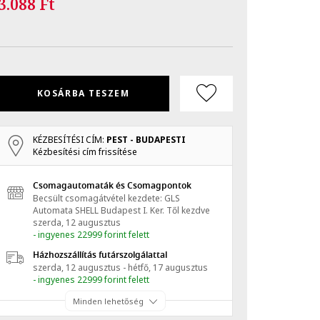
3.088 Ft
KOSÁRBA TESZEM
KÉZBESÍTÉSI CÍM:
PEST - BUDAPESTI
Kézbesítési cím frissítése
Csomagautomaták és Csomagpontok
Becsült csomagátvétel kezdete: GLS
Automata SHELL Budapest I. Ker.
Től kezdve
szerda, 12 augusztus
- ingyenes 22999 forint felett
Házhozszállítás futárszolgálattal
szerda, 12 augusztus - hétfő, 17 augusztus
- ingyenes 22999 forint felett
Minden lehetőség