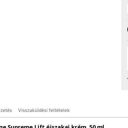
izetés
Visszaküldési feltételek
Age Supreme Lift éjszakai krém, 50 ml