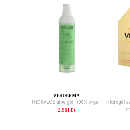
Minden bioaktív hatóanyagot olyan krémalapokba épít
tökéletesen felszívódnak a bőrben, és pótolják az öre
Az olyan összetevők, mint a
jojoba-észterek
, krém
bőrbe, hosszú ideig hidratálva és puhává téve azt.
Ingredinte precum
esterii de Jojoba
confera bazelor
hidratata si catifelata pentru un timp indelungat.
SESDERMA
HIDRALOE aloe gél, 100% organikus Aloe Vera, gyorsan hidratál, nem hagy maradványokat, nyugtatja a leégést és az irritációt, 50 ml
2.981 Ft
3.