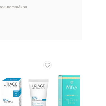
magautomatákba.
és
sségét,
ycerin,
Stearate,
ium
vetekben.