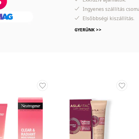
Ingyenes szállítás cso
t után.
Elsőbbségi kiszállítás.
textúráját, hosszú távú hidratálást biztosít, és a bőrnek puha, friss 
st kölcsönöz.
GYERÜNK >>
kal
átalakul. A bőr rövid időn belül visszanyeri rugalmasságát és fesze
 megjelenést kap.
.
ric Triglyceride, Aloe Barbadensis Leaf Extract, Propylene Glycol, Gl
l-3 Beeswax, Cetyl Alcohol, PEG-6 stearate, Glycol stearate, PEG-32 
 Allantoin, Tocopheryl Acetate, Dimethicone, Carbomer, Parfum, Sod
llol, Geraniol, Amyl Cinnamal, Hexyl Cinnamal, Limonene, Linalool.
n előforduló vegyület, amelynek feladata a víz visszatartása a szö