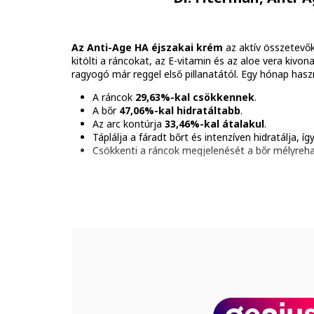
Az Anti-Age HA éjszakai krém
az aktív összetevők
kitölti a ráncokat, az E-vitamin és az aloe vera kivon
ragyogó már reggel első pillanatától. Egy hónap hasz
A ráncok
29,63%-kal csökkennek
.
A bőr
47,06%-kal hidratáltabb
.
Az arc kontúrja
33,46%-kal átalakul
.
Táplálja a fáradt bőrt és intenzíven hidratálja, így
Csökkenti a ráncok megjelenését a bőr mélyreható
Növeli a bőr víztartalmát, amely fiatalos és ra
Serkenti a mikrocirkulációt és a bőr regeneráló
Klinikailag bizonyított eredmények
Kettős ránctalanító hatás: megakadályozza az ú
Egy hónapos alkalmazás után a ráncok
29,63%-
A nők véleménye: A bőr feszesebbé és fiatalos
85% az arc kontúrja újradefiniálódik és átalakul
100% a bőr feszesebbé és rugalmasabbá válik
100% az arcbőr fiatalosabbá válik
95% a bőr tápláltnak és regeneráltnak érzi magá