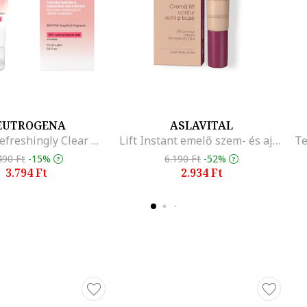
sav mennyisége csökken, ami a bőr kiszáradásához és a ráncok megje
savat tartalmaz –
szuper hialuronsavat
és
nano hialuronsavat
–,
ljes hidratálást.
ulákat és egyesülnek a bőr felső rétegeivel, hogy egy védőréteget
idermisből, így a bőr hosszú ideig hidratált marad.
e hasonló a bőrben természetesen előforduló molekulákhoz, ezért 
EUTROGENA
ASLAVITAL
ák a bőrt.
Arckrém, Refreshingly Clear Moisturizer, Grapefruit, 50 ml
Lift Instant emelő szem- és ajakkontúr krém, 15 ml
evő a kozmetikai iparban, amely:
490 Ft
-15%
6.190 Ft
-52%
3.794 Ft
2.934 Ft
reduktáz enzimeket;
t nyújt, így megakadályozza a lipidek peroxidációját, amely az örege
formáját, azaz a tokoferol-acetátot választották, amelyet egy gyor
in E jótékony hatása a bőr mélyebb rétegeiben is érvényesülhet.