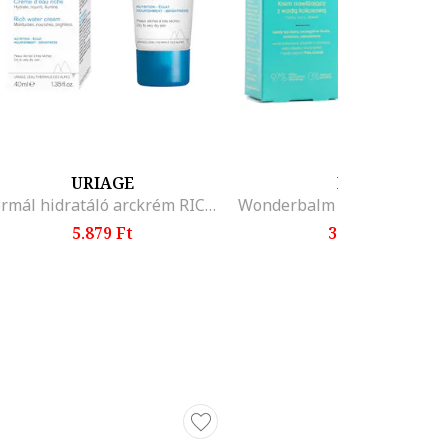
lenéséhez
 amelyek
mélyen
URIAGE
MIYA
Termál hidratáló arckrém RICHE száraz bőrre, 40 ml
5.879 Ft
3.291 Ft
dés egyik
san