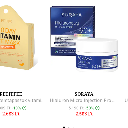
ettünk be, amelyek lipidösszetétele hasonló a bőr összetételéhez, 
gedési folyamat során kialakuló lipidhiányt.
alapoknak krémes textúrát kölcsönöznek, amelyek gyorsan felszívód
 de crema o textura untoasa, care se absoarbe rapid in piele, lasand
PETITFEE
SORAYA
Hidrogél szemtapaszok vitaminokkal, 20 db
Hialuron Micro Injection Pro Matrix 60+ krém, regenerálás és feszesség, 50 ml
U
009 Ft
-10%
5.190 Ft
-50%
2.683 Ft
2.583 Ft