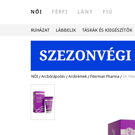
NŐI
FÉRFI
LÁNY
FIÚ
RUHÁZAT
LÁBBELIK
TÁSKÁK ÉS KIEGÉSZÍTŐK
NŐI
/
Arcbőrápolás
/
Arckrémek
/
Fiterman Pharma
/
Dr. Fit