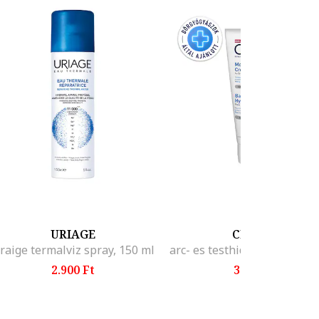
így azok
nak a
-o
URIAGE
CERAVE
raige termalviz spray, 150 ml
2.900 Ft
3.812 Ft