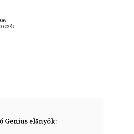
nsav
eszes és
ó Genius előnyök: