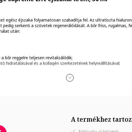
et egész éjszaka folyamatosan szabadítja fel. Az ultratiszta hialuro
at pedig serkenti a szövetek regenerálódását. A bőr friss, rugalmas, f
nálat után:
 a bőr reggelre teljesen revitalizálódik;
 hidratálásával és a kollagén szerkezetének helyreállításával;
gyogó megjelenést kölcsönöz;
dását, ragyogó és fiatalos megjelenést kölcsönözve.
j ráncok kialakulását és halványítja a régieket
kal csökkennek
abbá válik
A termékhez tartoz
Exkluzív ajánlatok.
t