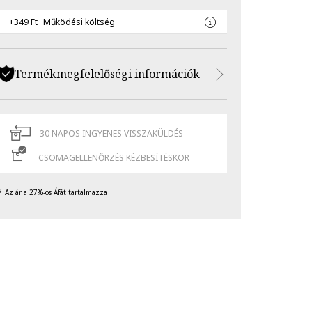
+349 Ft
Működési költség
Termékmegfelelőségi információk
30 NAPOS INGYENES VISSZAKÜLDÉS
CSOMAGELLENŐRZÉS KÉZBESÍTÉSKOR
Az ár a 27%-os Áfát tartalmazza