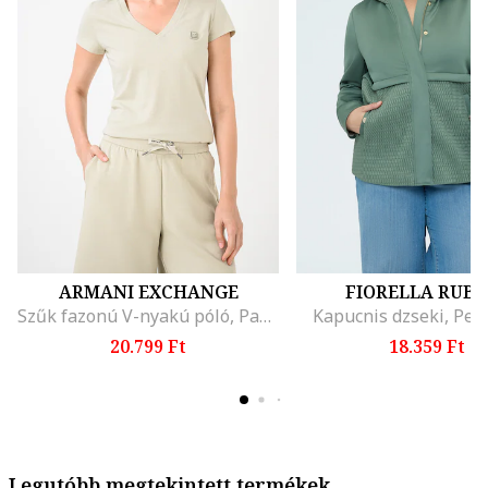
ARMANI EXCHANGE
FIORELLA RUBI
Szűk fazonú V-nyakú póló, Pasztellzöld
Kapucnis dzseki, Per
20.799 Ft
18.359 Ft
Legutóbb megtekintett termékek