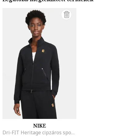
NIKE
Dri-FIT Heritage cipzáros sportpulóver