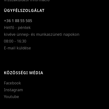
ÜGYFÉLSZOLGÁLAT
+36 1 88 55 505
Hétfő - péntek
kivéve ünnep- és munkaszüneti napokon
Szöveg méretének n
08:00 - 16:30
E-mail küldése
Szöveg méretének c
Szóköz növelése
Szóköz csökkentése
KÖZÖSSÉGI MÉDIA
Sortávolság növelés
Facebook
Sortávolság csökken
Instagram
Színek invertálása
Youtube
Szürke színárnyalato