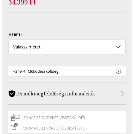
34.399 Ft
MÉRET:
Válassz méret:
+349 Ft
Működési költség
Termékmegfelelőségi információk
30 NAPOS INGYENES VISSZAKÜLDÉS
CSOMAGELLENŐRZÉS KÉZBESÍTÉSKOR