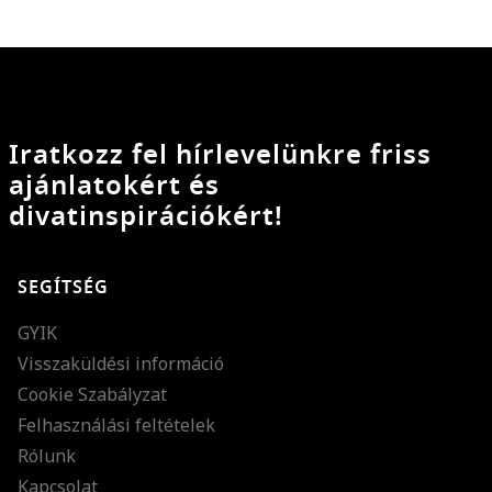
Iratkozz fel hírlevelünkre friss
ajánlatokért és
divatinspirációkért!
SEGÍTSÉG
GYIK
Visszaküldési információ
Cookie Szabályzat
Felhasználási feltételek
Rólunk
Kapcsolat