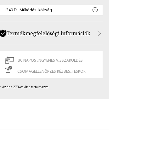
+349 Ft
Működési költség
Termékmegfelelőségi információk
30 NAPOS INGYENES VISSZAKÜLDÉS
CSOMAGELLENŐRZÉS KÉZBESÍTÉSKOR
Az ár a 27%-os Áfát tartalmazza