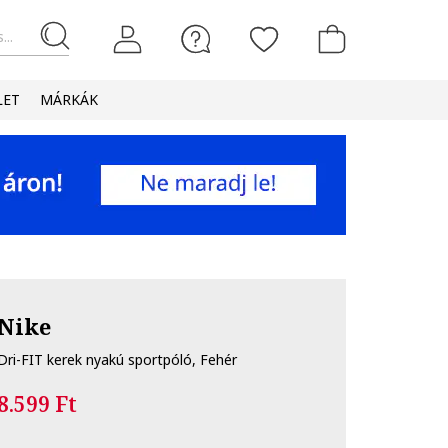
...
LET
MÁRKÁK
Nike
Dri-FIT kerek nyakú sportpóló, Fehér
8.599 Ft