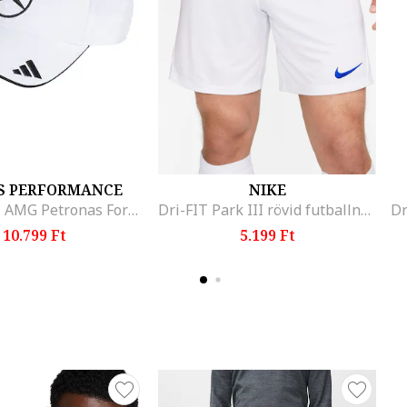
S PERFORMANCE
NIKE
Mercedes - AMG Petronas Formula 1 Uniszex baseballsapka, Fekete/Fehér
Dri-FIT Park III rövid futballnadrág, Királykék/Törtfehér
10.799 Ft
5.199 Ft