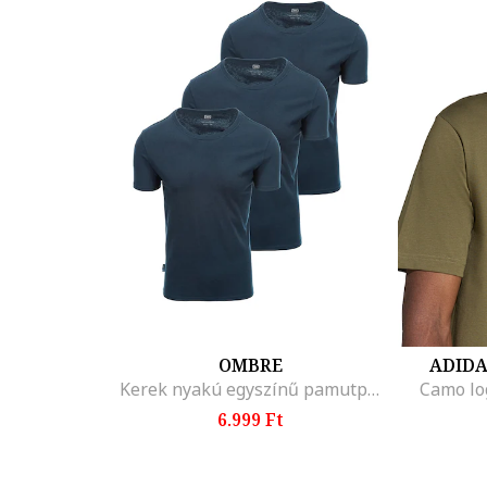
OMBRE
ADID
Kerek nyakú egyszínű pamutpóló szett - 3 db, Tengerészkék
Camo log
6.999 Ft