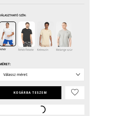
VÁLASZTHATÓ SZÍN:
Fehér
Fehér/Fekete
Krémszín
Melange szürke
MÉRET:
Válassz méret:
KOSÁRBA TESZEM