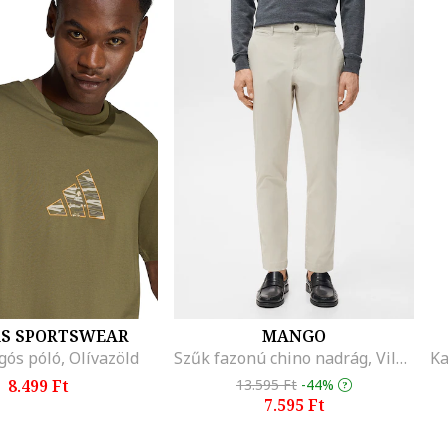
AS SPORTSWEAR
MANGO
ós póló, Olívazöld
Szűk fazonú chino nadrág, Világosbézs
8.499 Ft
13.595 Ft
-44%
7.595 Ft