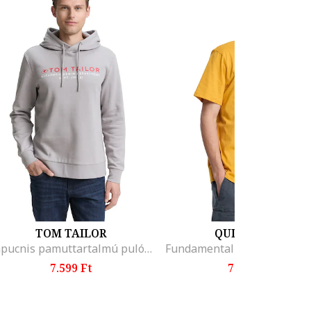
TOM TAILOR
QUIKSILVER
Kapucnis pamuttartalmú pulóver logómintával, Melange szürke
7.599 Ft
7.399 Ft