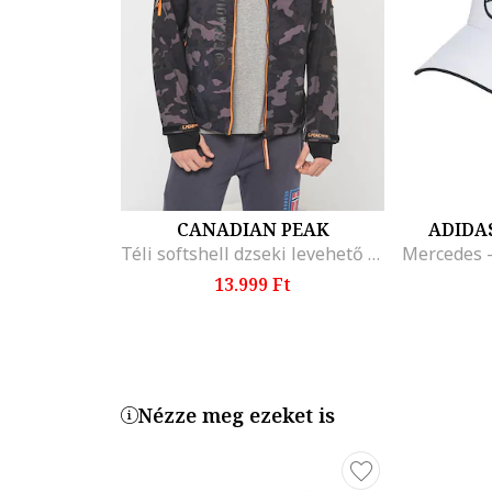
CANADIAN PEAK
ADIDA
Téli softshell dzseki levehető kapucnival, Fekete/Szürke/Narancssárga
13.999 Ft
Nézze meg ezeket is