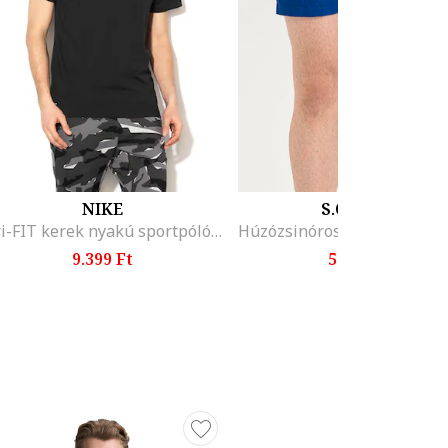
NIKE
S.OLIVER
Dri-FIT kerek nyakú sportpóló, Fehér/Fekete
9.399 Ft
5.399 Ft