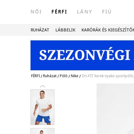
NŐI
FÉRFI
LÁNY
FIÚ
RUHÁZAT
LÁBBELIK
KARÓRÁK ÉS KIEGÉSZÍTŐ
FÉRFI
/
Ruházat
/
Póló
/
Nike
/
Dri-FIT kerek nyakú sportpóló