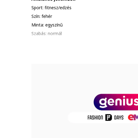
Sport: fitnesz/edzés
Szín: fehér
Minta: egyszínű
Szabás: normál
Nyakkivágás: kerek
Anyag: poliészter, pamut
Anyagtechnológia: dri fit
Anyag jellemzői
Külső anyag: 57% pamut, 43% poliészter
Termékszám
AR6029-100