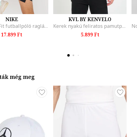
NIKE
KVL BY KENVELO
Strike Dri Fit futballpóló raglánujjakkal, Fehér
Kerek nyakú feliratos pamutpóló, Jégkék
17.899 Ft
5.899 Ft
lták még meg