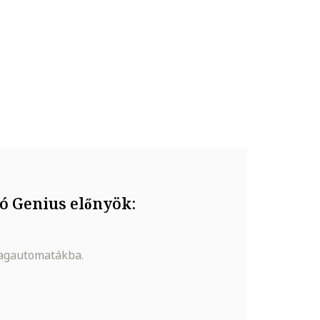
ó Genius előnyök:
magautomatákba.