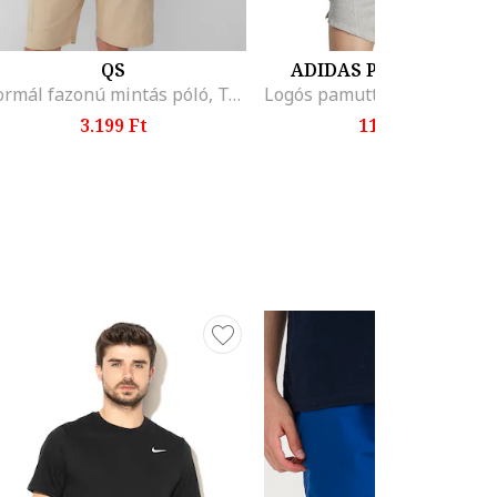
QS
ADIDAS PERFORMANC
Normál fazonú mintás póló, Tengerészkék
3.199 Ft
11.599 Ft