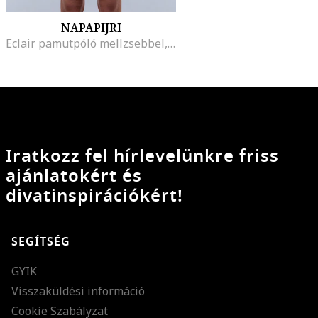
NAPAPIJRI
Eclair pamutpóló mellzsebbel, Púderkék
Iratkozz fel hírlevelünkre friss
ajánlatokért és
divatinspirációkért!
SEGÍTSÉG
GYIK
Visszaküldési információ
Cookie Szabályzat