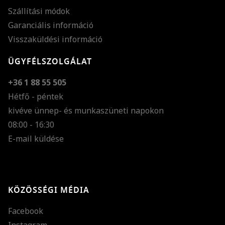
Szállítási módok
Garanciális információ
Visszaküldési információ
ÜGYFÉLSZOLGÁLAT
+36 1 88 55 505
Hétfő - péntek
kivéve ünnep- és munkaszüneti napokon
Szöveg méretének n
08:00 - 16:30
E-mail küldése
Szöveg méretének c
Szóköz növelése
Szóköz csökkentése
KÖZÖSSÉGI MÉDIA
Sortávolság növelés
Facebook
Sortávolság csökken