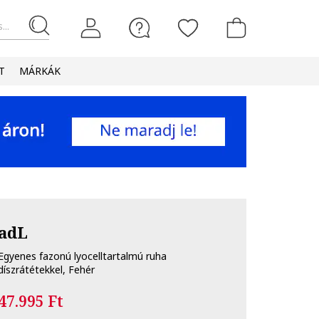
...
T
MÁRKÁK
adL
Egyenes fazonú lyocelltartalmú ruha
díszrátétekkel, Fehér
47.995 Ft