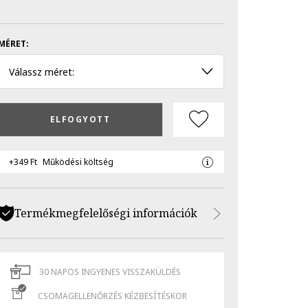
MÉRET:
Válassz méret:
ELFOGYOTT
+349 Ft
Működési költség
Termékmegfelelőségi információk
30 NAPOS INGYENES VISSZAKÜLDÉS
CSOMAGELLENŐRZÉS KÉZBESÍTÉSKOR