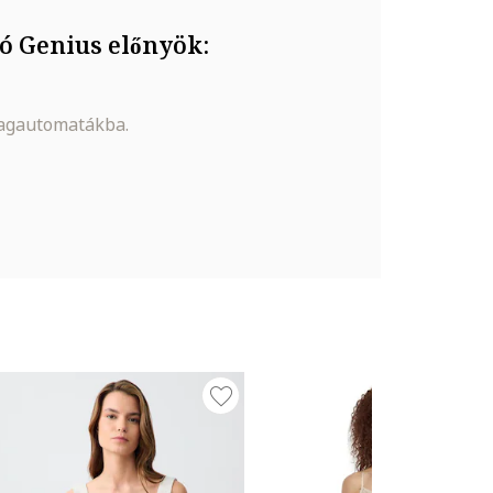
ó Genius előnyök:
magautomatákba.