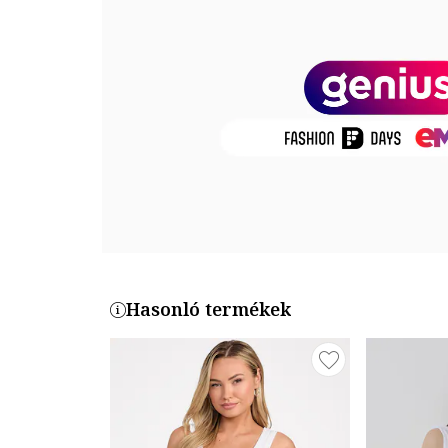
Részletek: díszrátétek
Összetétel
Külső anyag: 98% lyocell, 2% elasztan
Termékszám
12444865000-19
Hasonló termékek