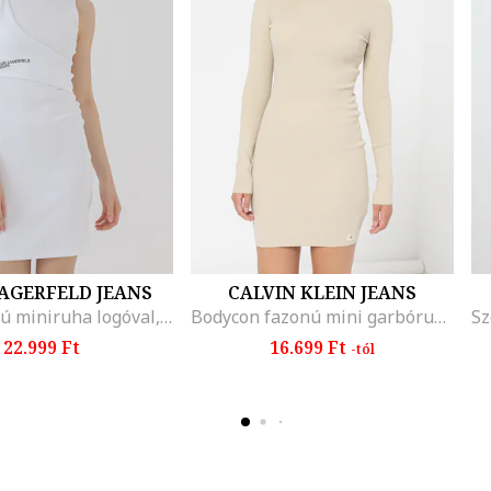
AGERFELD JEANS
CALVIN KLEIN JEANS
Szűk fazonú miniruha logóval, Fehér
Bodycon fazonú mini garbóruha, Tevebarna
22.999 Ft
16.699 Ft
-tól