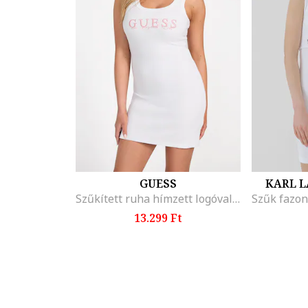
GUESS
KARL L
Szűkített ruha hímzett logóval, Fehér/Rózsaszín
13.299 Ft