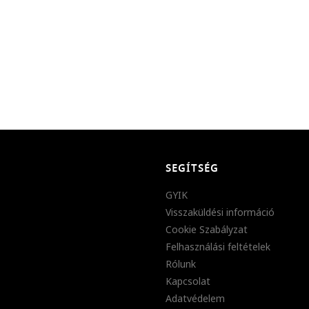
SEGÍTSÉG
GYIK
Visszaküldési információ
Cookie Szabályzat
Felhasználási feltételek
Rólunk
Kapcsolat
Adatvédelem