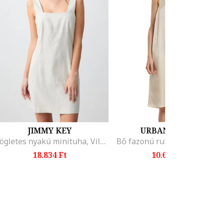
JIMMY KEY
URBAN CLASSICS
Szögletes nyakú minituha, Világosszürke
18.834 Ft
10.699 Ft
-tól