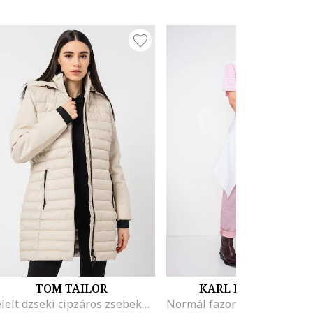
TOM TAILOR
KARL LAGERFELD
Bélelt dzseki cipzáros zsebekkel, Csontszín