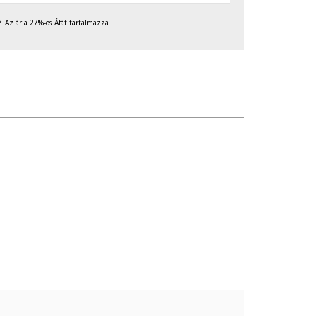
Az ár a 27%-os Áfát tartalmazza