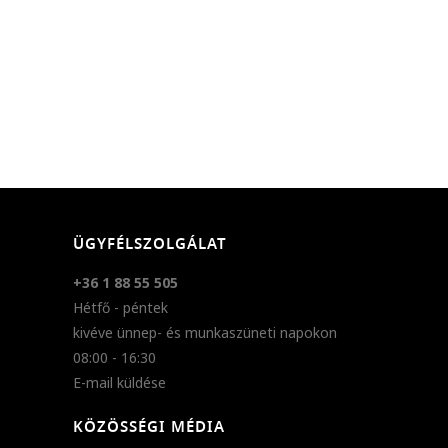
ÜGYFÉLSZOLGÁLAT
+36 1 88 55 505
Hétfő - péntek
kivéve ünnep- és munkaszüneti napokon
08:00 - 16:30
E-mail küldése
KÖZÖSSÉGI MÉDIA