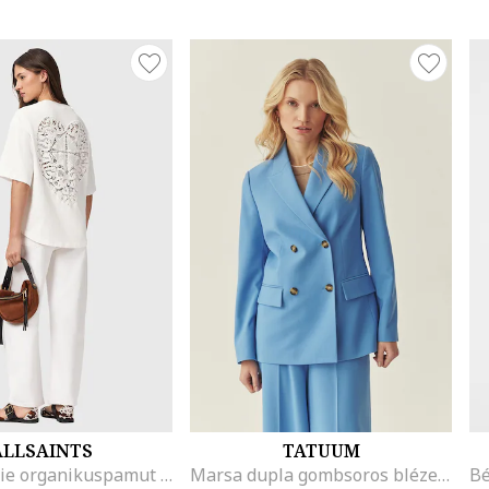
ALLSAINTS
TATUUM
Esme Amelie organikuspamut póló, Fehér
Marsa dupla gombsoros blézer hajtókás gallérral, Neon világoskék