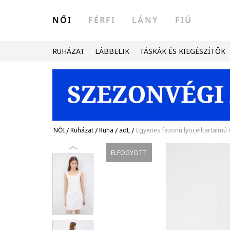
NŐI
FÉRFI
LÁNY
FIÚ
RUHÁZAT
LÁBBELIK
TÁSKÁK ÉS KIEGÉSZÍTŐK
NŐI
/
Ruházat
/
Ruha
/
adL
/
Egyenes fazonú lyocelltartalmú 
ELFOGYOTT