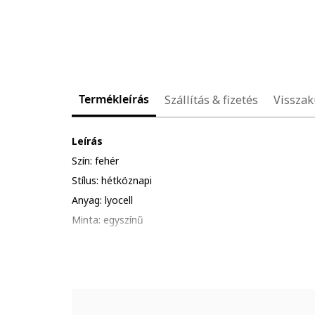
Termékleírás
Szállítás & fizetés
Visszak
Leírás
Szín: fehér
Stílus: hétköznapi
Anyag: lyocell
Minta: egyszínű
Szabás: egyenes
Hossz: rövid
Nyakrész: szögletes
Ujjhossz: ujjatlan