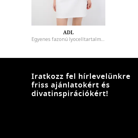
ADL
Egyenes fazonú lyocelltartalmú ruha díszrátétekkel, Fehér
Iratkozz fel hírlevelünkre
friss ajánlatokért és
divatinspirációkért!