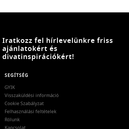
Iratkozz fel hírlevelünkre friss
ajánlatokért és
divatinspirációkért!
SEGÍTSÉG
GYIK
Visszaküldési információ
Cookie Szabályzat
Felhasználási feltételek
Rólunk
Kapcsolat