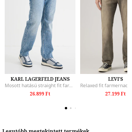
KARL LAGERFELD JEANS
LEVI'S
Mosott hatású straight fit farmernadrág, Melange kék
26.899 Ft
27.199 Ft
Legutóbb megtekintett termékek