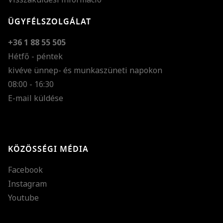
ÜGYFÉLSZOLGÁLAT
+36 1 88 55 505
Hétfő - péntek
kivéve ünnep- és munkaszüneti napokon
Szöveg méretének n
08:00 - 16:30
E-mail küldése
Szöveg méretének c
Szóköz növelése
Szóköz csökkentése
KÖZÖSSÉGI MÉDIA
Sortávolság növelés
Facebook
Sortávolság csökken
Instagram
Színek invertálása
Youtube
Szürke színárnyalato