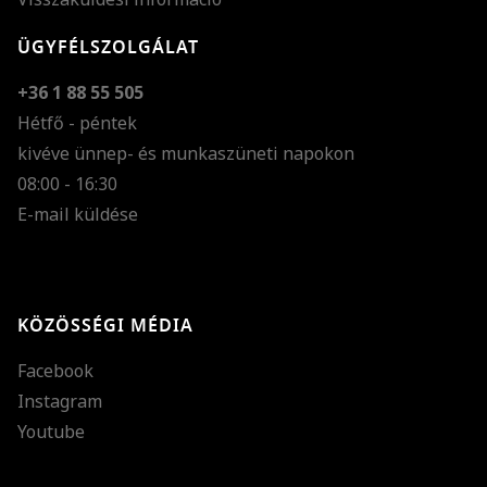
ÜGYFÉLSZOLGÁLAT
+36 1 88 55 505
Hétfő - péntek
kivéve ünnep- és munkaszüneti napokon
Szöveg méretének n
08:00 - 16:30
E-mail küldése
Szöveg méretének c
Szóköz növelése
Szóköz csökkentése
KÖZÖSSÉGI MÉDIA
Sortávolság növelés
Facebook
Sortávolság csökken
Instagram
Színek invertálása
Youtube
Szürke színárnyalato