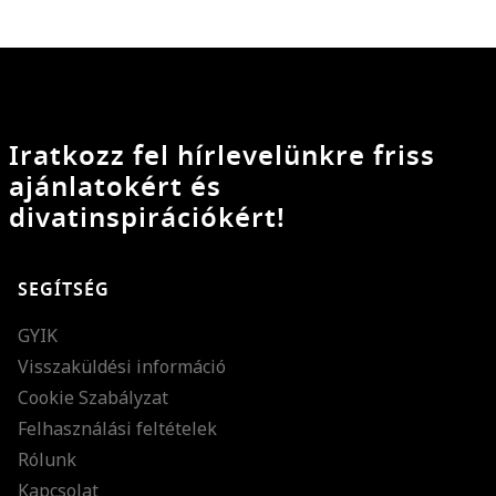
Iratkozz fel hírlevelünkre friss
ajánlatokért és
divatinspirációkért!
SEGÍTSÉG
GYIK
Visszaküldési információ
Cookie Szabályzat
Felhasználási feltételek
Rólunk
Kapcsolat