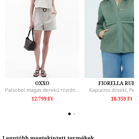
OXXO
FIORELLA RUBI
Palsobel magas derekú rövidnadrág, Világosszürke
Kapucnis dzseki, Per
12.799 Ft
18.359 Ft
Legutóbb megtekintett termékek