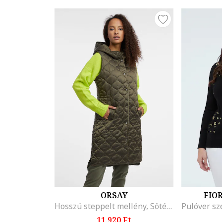
ORSAY
FIO
Hosszú steppelt mellény, Sötét khaki
11.920 Ft