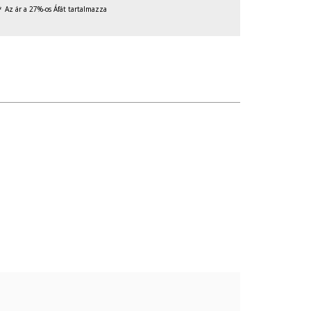
Az ár a 27%-os Áfát tartalmazza