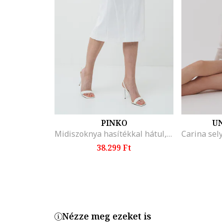
PINKO
U
Midiszoknya hasítékkal hátul, Törtfehér
38.299 Ft
Nézze meg ezeket is