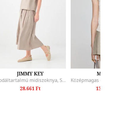
JIMMY KEY
MANGO
Modáltartalmú midiszoknya, Sötétbézs
28.661 Ft
13.595 Ft