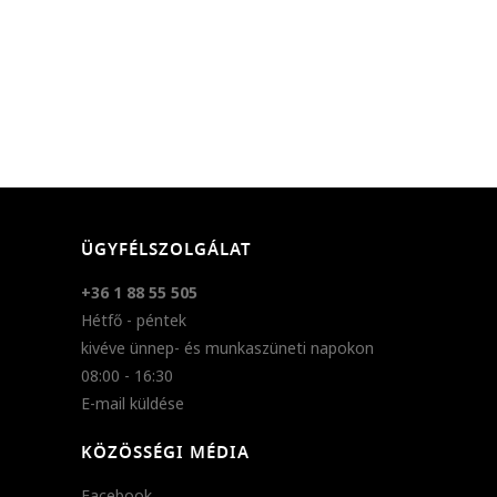
ÜGYFÉLSZOLGÁLAT
+36 1 88 55 505
Hétfő - péntek
kivéve ünnep- és munkaszüneti napokon
08:00 - 16:30
E-mail küldése
KÖZÖSSÉGI MÉDIA
Facebook