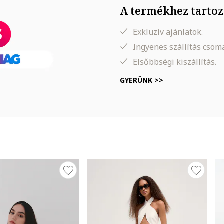
A termékhez tartoz
Exkluzív ajánlatok.
, Derék: 64 cm, Csípő: 85 cm
Ingyenes szállítás cso
Elsőbbségi kiszállítás.
GYERÜNK >>