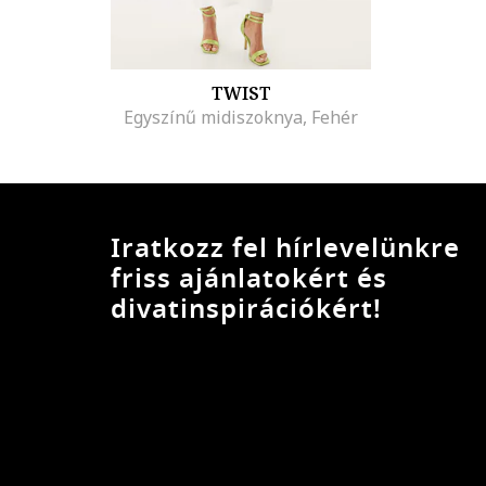
TWIST
Egyszínű midiszoknya, Fehér
Iratkozz fel hírlevelünkre
friss ajánlatokért és
divatinspirációkért!