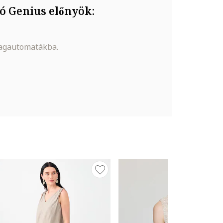
ó Genius előnyök:
magautomatákba.