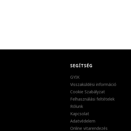
SEGÍTSÉG
GYIK
Visszaküldési információ
Cookie Szabályzat
Felhasználási feltételek
Rólunk
Kapcsolat
Adatvédelem
Online vitarendezés