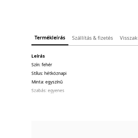
Termékleírás
Szállítás & fizetés
Visszak
Leírás
Szín: fehér
Stílus: hétköznapi
Minta: egyszínű
Szabás: egyenes
Anyag: poliészter, pamut
Derékrész: középmagas
Hossz: midi
Összetétel
Külső anyag: 60% pamut, 40% poliészter