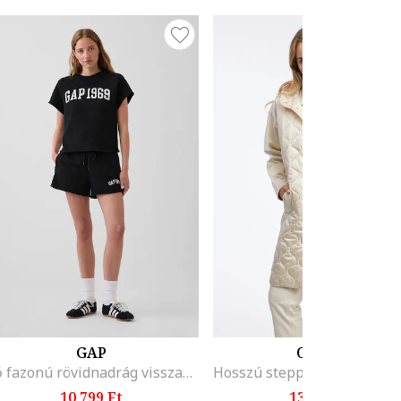
GAP
ORSAY
Bő fazonú rövidnadrág visszahajtott szárvégekkel, Fekete,
10.799 Ft
13.244 Ft