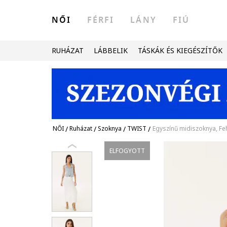
NŐI
FÉRFI
LÁNY
FIÚ
RUHÁZAT
LÁBBELIK
TÁSKÁK ÉS KIEGÉSZÍTŐK
NŐI
/
Ruházat
/
Szoknya
/
TWIST
/
Egyszínű midiszoknya, Fe
ELFOGYOTT