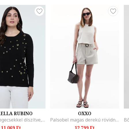
RELLA RUBINO
OXXO
Pulóver szegecsekkel díszítve, Fekete
Palsobel magas derekú rövidnadrág, Világosszürke
11.069 Ft
12.799 Ft