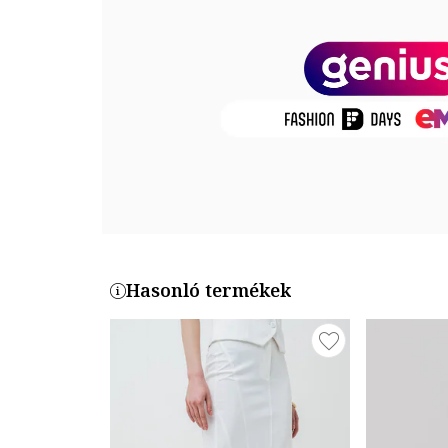
Modellinformáció
A modellen látható termék mérete: 36.
Modell méretei: Magasság: 178 cm, Mellbőség: 79 cm
Termékszám
TS1240004147-082
Hasonló termékek