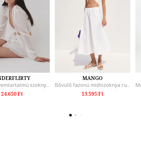
NDERFLIRTY
MANGO
Carina selyemtartalmú szoknya oldalhasítékkal, Fehér
Bővülő fazonú midiszoknya rugalmas derékrésszel, Fehér
24.650 Ft
13.595 Ft