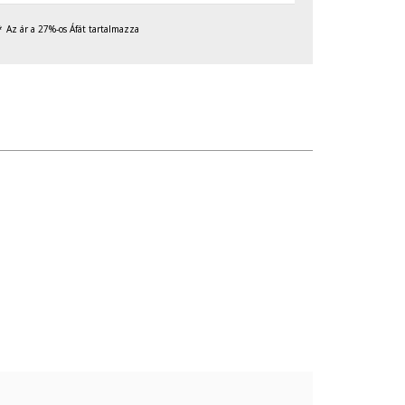
Az ár a 27%-os Áfát tartalmazza