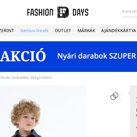
Keresés
ZERINT
Genius Deals
OUTLET
MÁRKÁK
AJÁNDÉKKÁRTYA
 ferde zsebekkel, Világosbézs