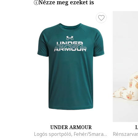
Nézze meg ezeket is
UNDER ARMOUR
L
Logós sportpóló, Fehér/Smaragdzöld