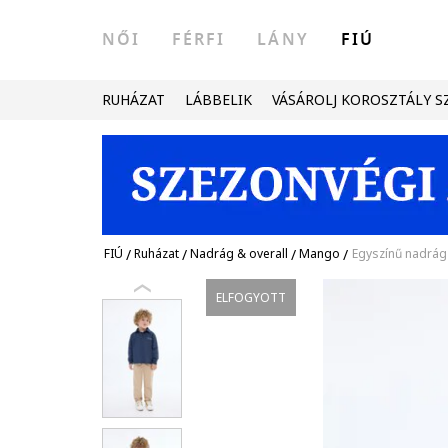
NŐI
FÉRFI
LÁNY
FIÚ
RUHÁZAT
LÁBBELIK
VÁSÁROLJ KOROSZTÁLY S
FIÚ
/
Ruházat
/
Nadrág & overall
/
Mango
/
Egyszínű nadrág
ELFOGYOTT