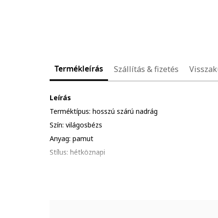
Termékleírás
Szállítás & fizetés
Visszak
Leírás
Terméktípus: hosszú szárú nadrág
Szín: világosbézs
Anyag: pamut
Stílus: hétköznapi
Minta: egyszínű
Szabás: normál
Derékrész: középmagas
Zsebek: 2 ferde zseb