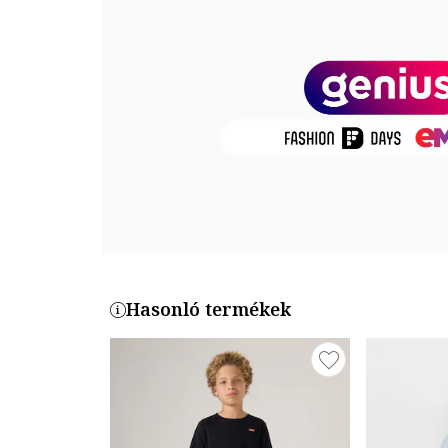
Zárószerkezet: gombos
Gyűjtemény: tavasz - nyár, ősz - tél
Összetétel
Külső anyag: 98% pamut, 2% elasztán
Bélés: 100% pamut
Termékszám
17071230-08
Hasonló termékek