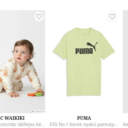
C WAIKIKI
PUMA
Rénszarvasmintás lábfejes bélelt rugdalózó, Piros/Halvány narancssárga/Krémszín
ESS No.1 Kerek nyakú pamutpóló logómintával