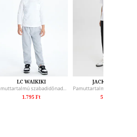
LC WAIKIKI
JACK & JONES
Pamuttartalmú szabadidőnadrág meleg béléssel, Melange világosszürke
1.795 Ft
5.999 Ft