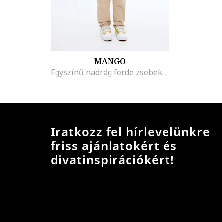
MANGO
Egyszínű nadrág ferde zsebekkel, Világosbézs
Iratkozz fel hírlevelünkre
friss ajánlatokért és
divatinspirációkért!