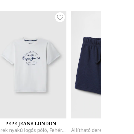
PEPE JEANS LONDON
GAP
Kerek nyakú logós póló, Fehér/Tengerészkék