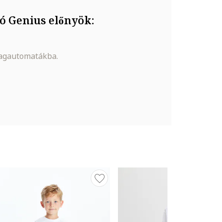
ó Genius előnyök:
magautomatákba.