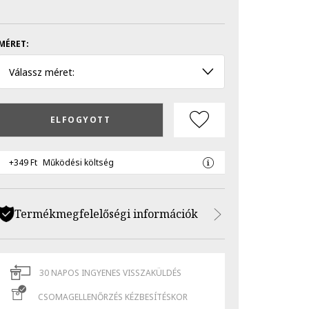
MÉRET:
Válassz méret:
ELFOGYOTT
+349 Ft
Működési költség
Termékmegfelelőségi információk
30 NAPOS INGYENES VISSZAKÜLDÉS
CSOMAGELLENŐRZÉS KÉZBESÍTÉSKOR