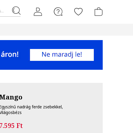
...
Mango
Egyszínű nadrág ferde zsebekkel,
Világosbézs
7.595 Ft