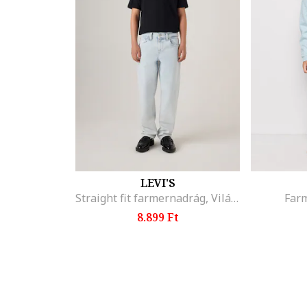
LEVI'S
Straight fit farmernadrág, Világoskék
Far
8.899 Ft