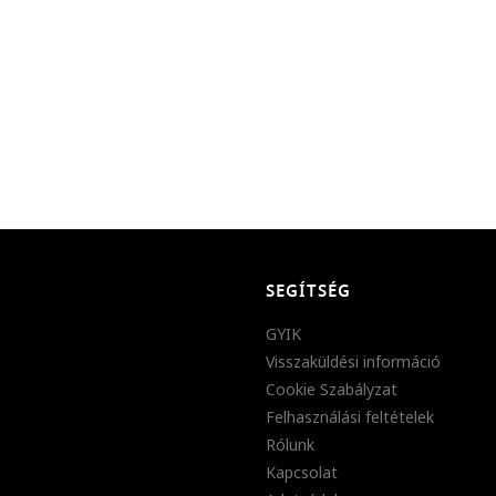
SEGÍTSÉG
GYIK
Visszaküldési információ
Cookie Szabályzat
Felhasználási feltételek
Rólunk
Kapcsolat