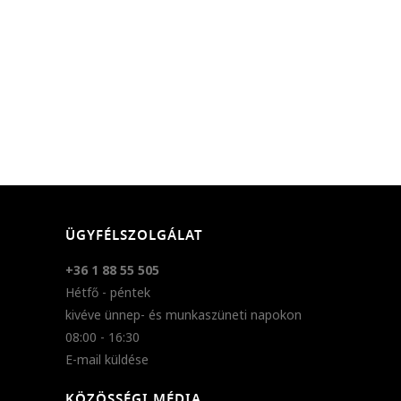
ÜGYFÉLSZOLGÁLAT
+36 1 88 55 505
Hétfő - péntek
kivéve ünnep- és munkaszüneti napokon
08:00 - 16:30
E-mail küldése
KÖZÖSSÉGI MÉDIA