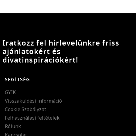
Iratkozz fel hírlevelünkre friss
ajánlatokért és
divatinspirációkért!
SEGÍTSÉG
GYIK
Visszaküldési információ
Cookie Szabályzat
Felhasználási feltételek
Rólunk
Kapcsolat