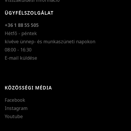
Visszaküldési információ
ÜGYFÉLSZOLGÁLAT
+36 1 88 55 505
Hétfő - péntek
kivéve ünnep- és munkaszüneti napokon
Szöveg méretének n
08:00 - 16:30
E-mail küldése
Szöveg méretének c
Szóköz növelése
Szóköz csökkentése
KÖZÖSSÉGI MÉDIA
Sortávolság növelés
Facebook
Sortávolság csökken
Instagram
Színek invertálása
Youtube
Szürke színárnyalato