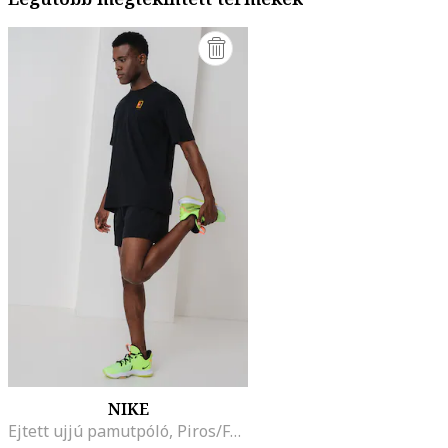
NIKE
Ejtett ujjú pamutpóló, Piros/Fekete