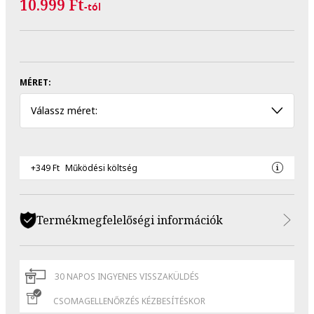
10.999 Ft
-tól
MÉRET:
Válassz méret:
+349 Ft
Működési költség
Termékmegfelelőségi információk
30 NAPOS INGYENES VISSZAKÜLDÉS
CSOMAGELLENŐRZÉS KÉZBESÍTÉSKOR